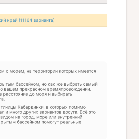
ий край (11164 варианта)
ом с морем, на территории которых имеется
 крытым бассейном, но как же выбрать самый
я о вашем прекрасном времяпровождении.
 расстояние до моря и выбирать
га.
стиницы Кабардинки, в которых помимо
л и много других вариантов досуга. Всё это
видом на город, море или внутренний
 крытым бассейном помогут реальные