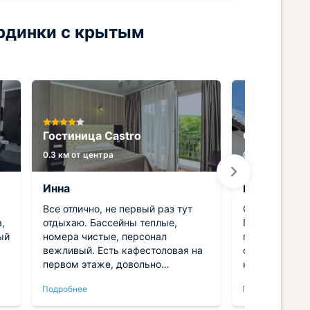
рдинки с крытым
Гостиница Castro
Отель Koz
0.3 км от центра
0.3 км от центр
Инна
Юлия
Все отлично, не первый раз тут
Отличное рас
,
отдыхаю. Бассейны теплые,
Подогреваемы
ый
номера чистые, персонал
питанием к с
вежливый. Есть кафестоловая на
ознакомились
первом этаже, довольно
начинает с
достойная еда, по вечерам
Подробнее
Подробнее
мангал работал уже в мае. Все
супер, рекомендую!