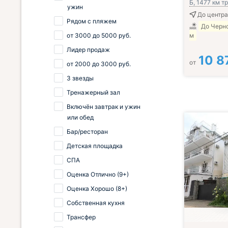
Б, 1477 км 
ужин
До центра
Рядом с пляжем
До Черн
от
3000
до
5000
руб.
м
Лидер продаж
10 8
от
от
2000
до
3000
руб.
3 звезды
Тренажерный зал
Включён завтрак и ужин
или обед
Бар/ресторан
Детская площадка
СПА
Оценка Отлично (9+)
Оценка Хорошо (8+)
Собственная кухня
Трансфер