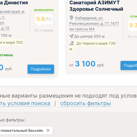
а Династия
Санаторий АЗИМУТ
Здоровье Солнечный
ВЕЛИКОЛЕПНО
ский край, м.
 с.
ОТЛ
9.8
Кабардинка, ул.
/
10
ул.
Революционная, д. 77, 1477
9.
д. 12
км трассы М4
25 отзывов
 100 м
До центра 300 м
15 от
ого моря 700
До Черного моря 736
м
 отмена
3 100
от
руб.
0
Подроб
руб.
Подробнее
ные варианты размещения не подходят под услов
ть условия поиска
сбросить фильтры
|
ые фильтры:
плавательный бассейн