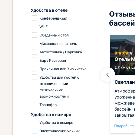
Удобства в отеле
Отзывы
Конференц-зал
бассе
Wi-Fi
Обеденный стол
Микроволновая печь
Автостоянка / Парковка
Отель Маринус
Отель 
Бар / Ресторан
0.3 км от центра
2.7 км от 
Прачечная или Химчистка
Удобства для гостей с
Олег
Светлан
ограниченными
физическими
х
Отдыхали в отеле Маринус в июне
Атмосфер
возможностями
2025 года. Очень понравился
ухоженна
вой
отель - и красивый и
можжевел
Трансфер
лый.
функциональный. Очень приятная
бассейн, 
Удобства в номере
территория с подогреваемым
закрытая
бассейном и зеленью. Очень
ещё надо
Удобства в номере
Подробнее
Подробнее
приятно было общаться с
Всё отлич
Электрический чайник
управляющей отелем Анастасией
рекоменд