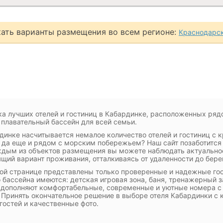
ать варианты размещения во всем регионе:
Краснодарск
а лучших отелей и гостиниц в Кабардинке, расположенных ряд
плавательный бассейн для всей семьи.
динке насчитывается немалое количество отелей и гостиниц с
 да еще и рядом с морским побережьем? Наш сайт позаботитс
дым из объектов размещения вы можете наблюдать актуальное
щий вариант проживания, отталкиваясь от удаленности до бере
ой странице представлены только проверенные и надежные го
 бассейна имеются: детская игровая зона, баня, тренажерный за
 дополняют комфортабельные, современные и уютные номера с 
 Принять окончательное решение в выборе отеля Кабардинки с
гостей и качественные фото.