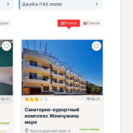
Джубга
(143 отеля)
Цена
Плитка
Список
Wi-Fi
Wi-Fi
Включён завтрак, обед и ужин
Санаторно-курортный
комплекс Жемчужина
моря
ХОРОШО
ОЧЕНЬ ХОРОШО
9
Краснодарский край, м.
/
10