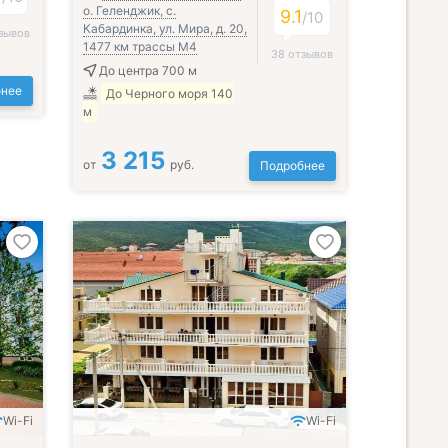
о. Геленджик, с.
9.1
/
10
Кабардинка, ул. Мира, д. 20,
зывов
1477 км трассы М4
38 отзывов
До центра 700 м
нее
До Черного моря 140
м
3 215
от
руб.
Подробнее
Wi-Fi
Wi-Fi