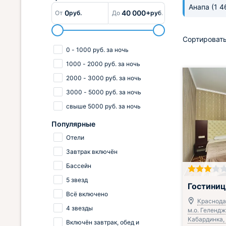
Анапа
(1 4
0
40 000+
От
руб.
До
руб.
Сортировать
0
-
1000
руб.
за ночь
1000
-
2000
руб.
за ночь
2000
-
3000
руб.
за ночь
3000
-
5000
руб.
за ночь
свыше
5000
руб.
за ночь
Популярные
Отели
Завтрак включён
Бассейн
5 звезд
Гостиниц
Всё включено
Краснода
4 звезды
м.о. Геленджи
Кабардинка, 
Включён завтрак, обед и