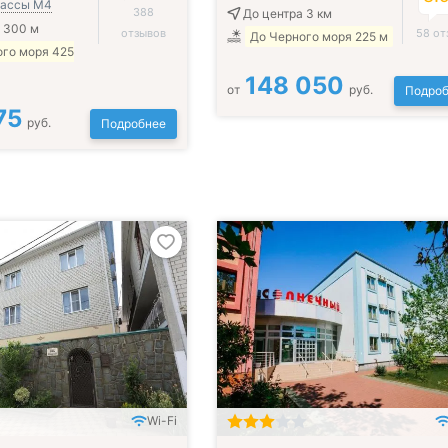
трассы М4
388
До центра 3 км
 300 м
отзывов
58 от
До Черного моря 225 м
ого моря 425
148 050
от
руб.
Подроб
75
руб.
Подробнее
Wi-Fi