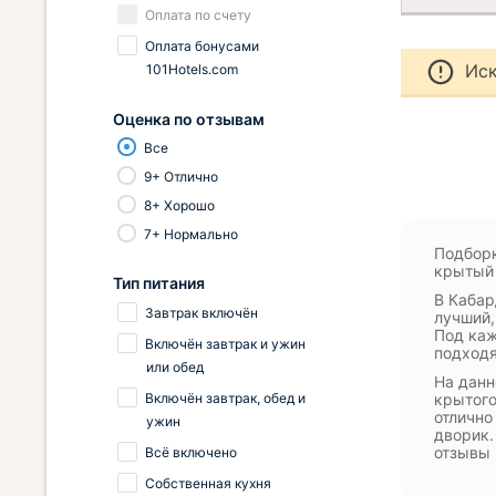
Оплата по счету
Оплата бонусами
Иск
101Hotels.com
Оценка по отзывам
Все
9+ Отлично
8+ Хорошо
7+ Нормально
Подборк
крытый 
Тип питания
В Кабар
Завтрак включён
лучший,
Под каж
Включён завтрак и ужин
подходя
или обед
На данн
Включён завтрак, обед и
крытого
отлично
ужин
дворик.
отзывы 
Всё включено
Собственная кухня