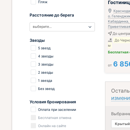
Гостиниц
Пляж
Краснодар
Расстояние до берега
о. Геленджик,
Кабардинка, 
выберите...
Приветливая 
До центра
Звезды
До Черн
м
5 звезд
Бесплатная
4 звезды
6 85
3 звезды
от
2 звезды
1 звезда
Без звезд
Осталь
измени
Условия бронирования
Оплата при заселении
Выбранн
Бесплатная отмена
Крытый 
Онлайн на сайте