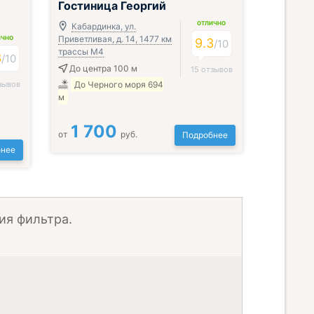
Гостиница Георгий
ОТЛИЧНО
Кабардинка, ул.
Приветливая, д. 14, 1477 км
ИЧНО
9.3
/
10
трассы М4
3
/
10
До центра 100 м
15 отзывов
зывов
До Черного моря 694
м
1 700
от
руб.
Подробнее
нее
ия фильтра.