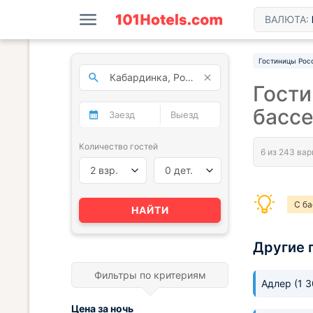
ВАЛЮТА:
Гостиницы Рос
Гости
басс
Количество гостей
2 взр.
0 дет.
С б
НАЙТИ
С ба
Другие 
4 зв
Фильтры по критериям
Адлер
(1 
Цена за
ночь