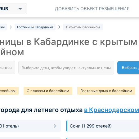
RUB
ДОБАВИТЬ ОБЪЕКТ РАЗМЕЩЕНИЯ
сии
Гостиницы Кабардинки
С крытым бассейном
ницы в Кабардинке с крытым
ейном
Выбрать 
ассейном
С пляжем и бассейном
Гостевые дома с бассейном
ссейном с подогревом
Все включено с бассейном
SPA-отели
города для летнего отдыха
в Краснодарском
езды с бассейном
301 отель)
Сочи
(1 299 отелей)