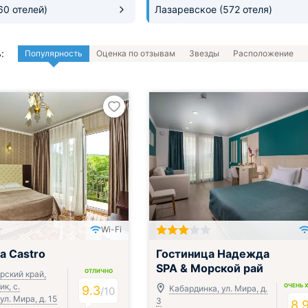
60 отелей)
Лазаревское
(572 отеля)
:
Популярность
Оценка по отзывам
Звезды
Расположение
Wi-Fi
Включён завтрак, обед и ужин
а Castro
Гостиница Надежда
SPA & Морской рай
ОТЛИЧНО
рский край,
к, с.
ОЧЕНЬ 
9.3
Кабардинка, ул. Мира, д.
/
10
ул. Мира, д. 15
3
8.