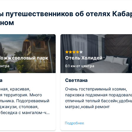
 путешественников об отелях Каба
йном
Можжевеловый парк
Отель Холидей
центра
0.1 км от центра
а
Светлана
ная, красивая,
Очень гостеприимный хозяин,
я территория. Много
парковка подземная порадовала
ьника. Подогреваемый
отличный теплый бассейн,удобн
джакузи, столовая,
матрас,новый ремонт
 беседка с мангалом-что
 для хорошего отдыха?
Подробнее
но. Будем
овать друзьям. Всё