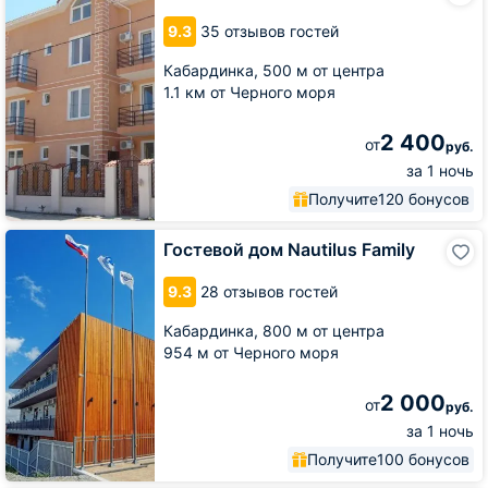
Коралл
9.3
35 отзывов гостей
Кабардинка,
500 м от центра
1.1 км от Черного моря
2 400
от
руб.
за 1 ночь
Получите
120 бонусов
Гостевой
Гостевой дом Nautilus Family
дом
Nautilus
9.3
28 отзывов гостей
Family
Кабардинка,
800 м от центра
954 м от Черного моря
2 000
от
руб.
за 1 ночь
Получите
100 бонусов