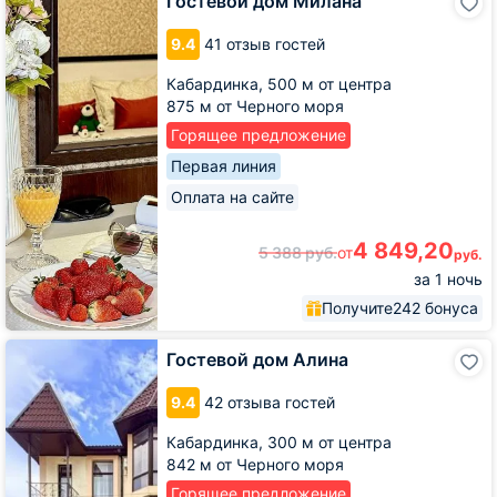
Гостевой дом Милана
дом
Милана
9.4
41 отзыв гостей
Кабардинка,
500 м от центра
875 м от Черного моря
Горящее предложение
Первая линия
Оплата на сайте
4 849,20
5 388
руб.
от
руб.
за 1 ночь
Получите
242 бонуса
Гостевой
Гостевой дом Алина
дом
Алина
9.4
42 отзыва гостей
Кабардинка,
300 м от центра
842 м от Черного моря
Горящее предложение