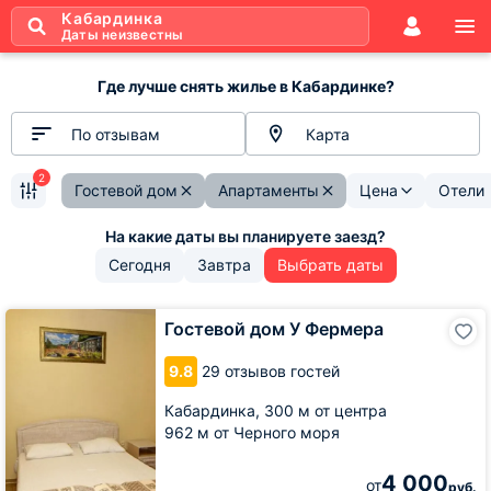
Кабардинка
Даты неизвестны
Где лучше снять жилье в Кабардинке?
По отзывам
Карта
2
Гостевой дом
Апартаменты
Цена
Отели
Сегодня
Завтра
Выбрать даты
Гостевой
Гостевой дом У Фермера
дом
У
9.8
29 отзывов гостей
Фермера
Кабардинка,
300 м от центра
962 м от Черного моря
4 000
от
руб.