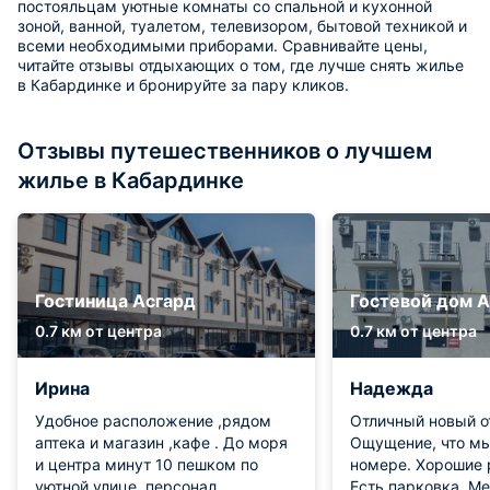
постояльцам уютные комнаты со спальной и кухонной
зоной, ванной, туалетом, телевизором, бытовой техникой и
всеми необходимыми приборами. Сравнивайте цены,
читайте отзывы отдыхающих о том, где лучше снять жилье
в Кабардинке и бронируйте за пару кликов.
Отзывы путешественников о лучшем
жилье в Кабардинке
Гостиница Асгард
Гостевой дом 
0.7 км от центра
0.7 км от центра
Ирина
Надежда
Удобное расположение ,рядом
Отличный новый от
аптека и магазин ,кафе . До моря
Ощущение, что мы
и центра минут 10 пешком по
номере. Хорошие руководители.
уютной улице .персонал
Есть парковка. Места общего