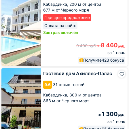
Кабардинка,
200 м от центра
677 м от Черного моря
Горящее предложение
Оплата на сайте
Завтрак включён
8 460
9 400
руб.
от
руб.
за 1 ночь
Получите
423 бонуса
Гостевой
Гостевой дом Ахиллес-Палас
дом
Ахиллес-
9.6
31 отзыв гостей
Палас
Кабардинка,
300 м от центра
863 м от Черного моря
1 300
от
руб.
за 1 ночь
Получите
65 бонусов