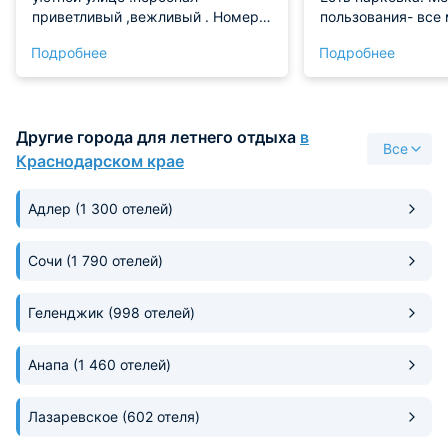
приветливый ,вежливый . Номера
пользования- все
чистые ,что очень важно . Все
чисто и удобно.
Подробнее
Подробнее
необходимое есть. Важно что
именно прачечная . Мы довольны.
Спасибо Асгард!
Другие города для летнего отдыха
в
Все
Краснодарском крае
Адлер
(1 300 отелей)
Сочи
(1 790 отелей)
Геленджик
(998 отелей)
Анапа
(1 460 отелей)
Лазаревское
(602 отеля)