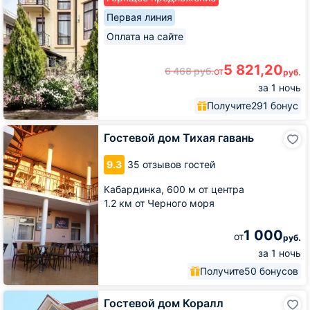
Первая линия
Оплата на сайте
5 821,20
6 468
руб.
от
руб.
за 1 ночь
Получите
291 бонус
Гостевой
Гостевой дом Тихая гавань
дом
Тихая
9.3
35 отзывов гостей
гавань
Кабардинка,
600 м от центра
1.2 км от Черного моря
1 000
от
руб.
за 1 ночь
Получите
50 бонусов
Гостевой
Гостевой дом Коралл
дом