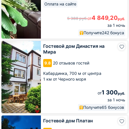
Оплата на сайте
4 849,20
5 388
руб.
от
руб.
за 1 ночь
Получите
242 бонуса
Гостевой
Гостевой дом Династия на
дом
Мира
Династия
на
9.8
20 отзывов гостей
Мира
Кабардинка,
700 м от центра
1 км от Черного моря
1 300
от
руб.
за 1 ночь
Получите
65 бонусов
Гостевой
Гостевой дом Платан
дом
Платан