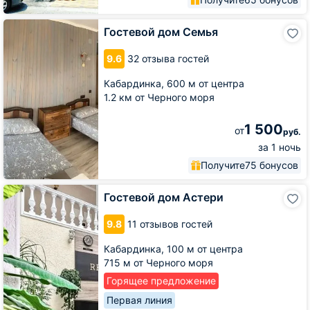
Гостевой
Гостевой дом Семья
дом
Семья
9.6
32 отзыва гостей
Кабардинка,
600 м от центра
1.2 км от Черного моря
1 500
от
руб.
за 1 ночь
Получите
75 бонусов
Гостевой
Гостевой дом Астери
дом
Астери
9.8
11 отзывов гостей
Кабардинка,
100 м от центра
715 м от Черного моря
Горящее предложение
Первая линия