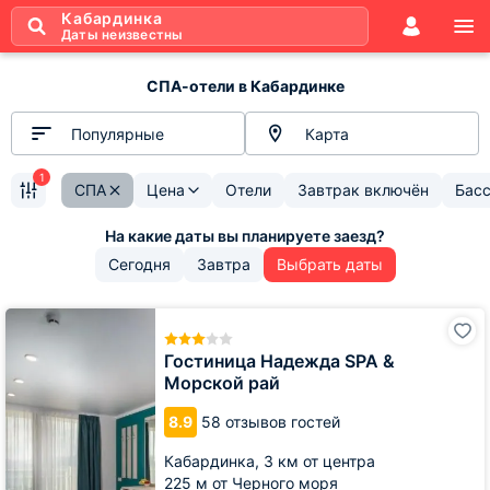
Кабардинка
Даты неизвестны
СПА-отели в Кабардинке
Популярные
Карта
1
СПА
Цена
Отели
Завтрак включён
Бас
Сегодня
Завтра
Выбрать даты
Гостиница
Надежда
SPA
Гостиница Надежда SPA &
&
Морской рай
Морской
рай
8.9
58 отзывов гостей
Кабардинка,
3 км от центра
225 м от Черного моря