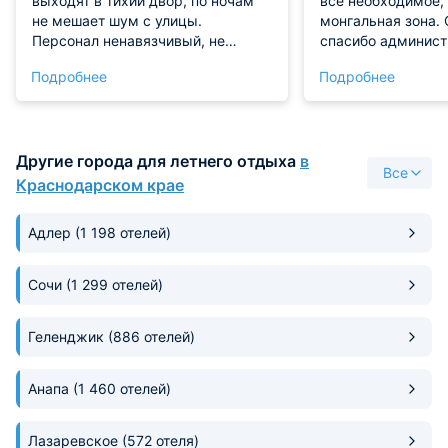
выходят в тихий двор, по ночам
всё необходимое, 
не мешает шум с улицы.
монгальная зона. 
Персонал ненавязчивый, не
спасибо админист
дёргают по пустякам. Рядом есть
Максиму. Набереж
Подробнее
Подробнее
кафе, где можно позавтракать или
столовая, море вс
поужинать, если не хочется
доступности. Рек
готовить. Пляж в пешей
доступности, это большой плюс.
Другие города для летнего отдыха
в
Все
Краснодарском крае
Адлер
(1 198 отелей)
Сочи
(1 299 отелей)
Геленджик
(886 отелей)
Анапа
(1 460 отелей)
Лазаревское
(572 отеля)