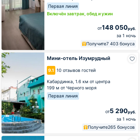
Первая линия
Включён завтрак, обед и ужин
148 050
от
руб.
за 1 ночь
Получите
7 403 бонуса
Мини-
Мини-отель Изумрудный
отель
Изумрудный
9.1
10 отзывов гостей
Кабардинка,
1.6 км от центра
199 м от Черного моря
Первая линия
5 290
от
руб.
за 1 ночь
Получите
265 бонусов
Отель