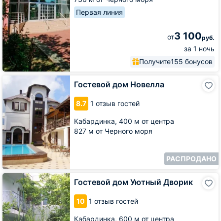
Первая линия
3 100
от
руб.
за 1 ночь
Получите
155 бонусов
Гостевой
Гостевой дом Новелла
дом
Новелла
8.7
1 отзыв гостей
Кабардинка,
400 м от центра
827 м от Черного моря
РАСПРОДАНО
Гостевой
Гостевой дом Уютный Дворик
дом
Уютный
10
1 отзыв гостей
Дворик
Кабардинка,
600 м от центра