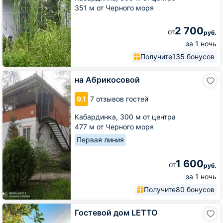
351 м от Черного моря
2 700
от
руб.
за 1 ночь
Получите
135 бонусов
на
на Абрикосовой
Абрикосовой
9.1
7 отзывов гостей
Кабардинка,
300 м от центра
477 м от Черного моря
Первая линия
1 600
от
руб.
за 1 ночь
Получите
80 бонусов
Гостевой
Гостевой дом LETTO
дом