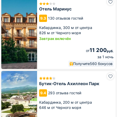
Маринус
Отель Маринус
9.3
130 отзывов гостей
Кабардинка,
300 м от центра
826 м от Черного моря
Завтрак включён
11 200
от
руб.
за 1 ночь
Получите
560 бонусов
Бутик-
Отель
Ахиллеон
Бутик-Отель Ахиллеон Парк
Парк
9.4
293 отзыва гостей
Кабардинка,
200 м от центра
646 м от Черного моря