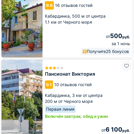
LETTO
9.6
16 отзывов гостей
Кабардинка,
500 м от центра
1.1 км от Черного моря
500
от
руб.
за 1 ночь
Получите
25 бонусов
Пансионат
Виктория
Пансионат Виктория
9.1
10 отзывов гостей
Кабардинка,
3 км от центра
200 м от Черного моря
Первая линия
Включён завтрак, обед и ужин
6 100
от
руб.