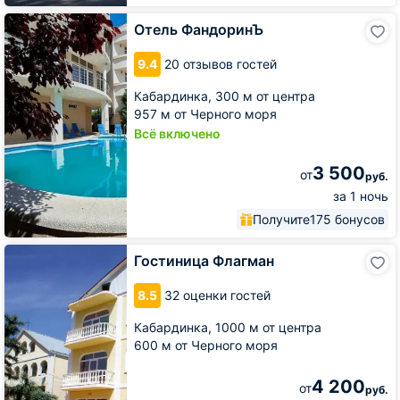
Отель
Отель ФандоринЪ
ФандоринЪ
9.4
20 отзывов гостей
Кабардинка,
300 м от центра
957 м от Черного моря
Всё включено
3 500
от
руб.
за 1 ночь
Получите
175 бонусов
Гостиница
Гостиница Флагман
Флагман
8.5
32 оценки гостей
Кабардинка,
1000 м от центра
600 м от Черного моря
4 200
от
руб.