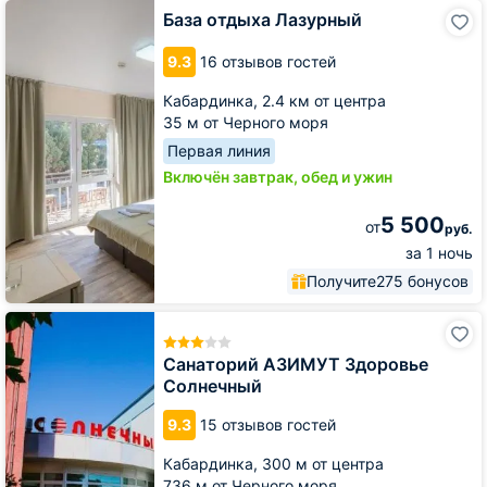
База
База отдыха Лазурный
отдыха
Лазурный
9.3
16 отзывов гостей
Кабардинка,
2.4 км от центра
35 м от Черного моря
Первая линия
Включён завтрак, обед и ужин
5 500
от
руб.
за 1 ночь
Получите
275 бонусов
Санаторий
АЗИМУТ
Здоровье
Санаторий АЗИМУТ Здоровье
Солнечный
Солнечный
9.3
15 отзывов гостей
Кабардинка,
300 м от центра
736 м от Черного моря