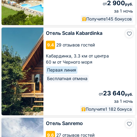
2 900
от
руб.
за 1 ночь
Получите
145 бонусов
Отель
Отель Scala Kabardinka
Scala
Kabardinka
9.4
29 отзывов гостей
Кабардинка,
3.3 км от центра
60 м от Черного моря
Первая линия
Бесплатная отмена
23 640
от
руб.
за 1 ночь
Получите
1 182 бонуса
Отель
Отель Sanremo
Sanremo
9.6
27 отзывов гостей