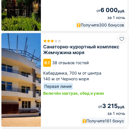
6 000
от
руб.
за 1 ночь
Получите
300 бонусов
Санаторно-
курортный
комплекс
Санаторно-курортный комплекс
Жемчужина
Жемчужина моря
моря
9.1
38 отзывов гостей
Кабардинка,
700 м от центра
140 м от Черного моря
Первая линия
Включён завтрак, обед и ужин
3 215
от
руб.
за 1 ночь
Получите
161 бонус