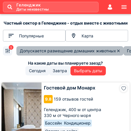
Геленджик
Даты неизвестны
Частный сектор в Геленджике - отдых вместе с животными
Популярные
Карта
5
Допускается размещение домашних животных
Г
Сегодня
Завтра
Выбрать даты
Гостевой
Гостевой дом Монарх
дом
Монарх
9.8
159 отзывов гостей
Геленджик,
400 м от центра
330 м от Черного моря
Бассейн
Кондиционер