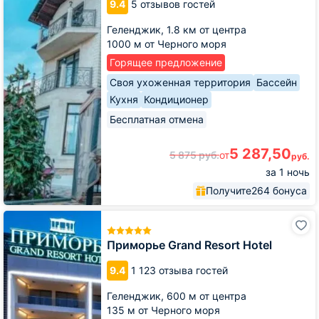
9.4
5 отзывов гостей
Хаус
Геленджик,
1.8 км от центра
1000 м от Черного моря
Горящее предложение
Своя ухоженная территория
Бассейн
Кухня
Кондиционер
Бесплатная отмена
5 287,50
5 875
руб.
от
руб.
за 1 ночь
Получите
264 бонуса
Приморье
Grand
Resort
Приморье Grand Resort Hotel
Hotel
9.4
1 123 отзыва гостей
Геленджик,
600 м от центра
135 м от Черного моря