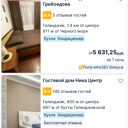
дом
Грибоедова
Адель
на
6.8
5 отзывов гостей
Грибоедова
Геленджик,
1.4 км от центра
611 м от Черного моря
Кухня
Кондиционер
5 631,25
от
руб.
за 1 ночь
Получите
282 бонуса
Гостевой
Гостевой дом Ника Центр
дом
Ника
9.3
140 отзывов гостей
Центр
Геленджик,
600 м от центра
687 м от бухты Геленджикской
Кухня
Кондиционер
Бесплатная отмена