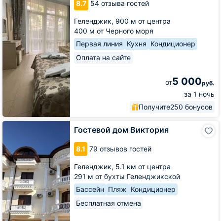
8.7
54 отзыва гостей
Тельмана
Геленджик,
900 м от центра
400 м от Черного моря
Первая линия
Кухня
Кондиционер
Оплата на сайте
5 000
от
руб.
за 1 ночь
Получите
250 бонусов
Гостевой
Гостевой дом Виктория
дом
Виктория
8.1
79 отзывов гостей
Геленджик,
5.1 км от центра
291 м от бухты Геленджикской
Бассейн
Пляж
Кондиционер
Бесплатная отмена