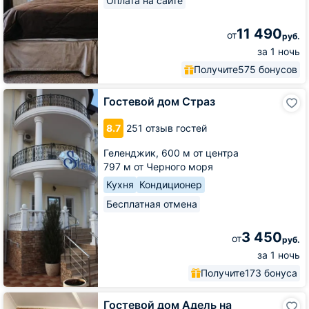
Оплата на сайте
11 490
от
руб.
за 1 ночь
Получите
575 бонусов
Гостевой
Гостевой дом Страз
дом
Страз
8.7
251 отзыв гостей
Геленджик,
600 м от центра
797 м от Черного моря
Кухня
Кондиционер
Бесплатная отмена
3 450
от
руб.
за 1 ночь
Получите
173 бонуса
Гостевой
Гостевой дом Адель на