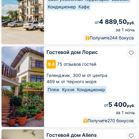
Кондиционер
Кафе
4 889,50
от
руб.
за 1 ночь
Получите
244 бонуса
Гостевой
Гостевой дом Лорис
дом
Лорис
9.4
75 отзывов гостей
Геленджик,
300 м от центра
469 м от Черного моря
Пляж
Кухня
Кондиционер
5 400
от
руб.
за 1 ночь
Получите
270 бонусов
Гостевой
Гостевой дом Aliens
дом