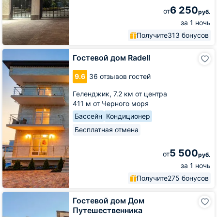
6 250
от
руб.
за 1 ночь
Получите
313 бонусов
Гостевой
Гостевой дом Radell
дом
Radell
9.6
36 отзывов гостей
Геленджик,
7.2 км от центра
411 м от Черного моря
Бассейн
Кондиционер
Бесплатная отмена
5 500
от
руб.
за 1 ночь
Получите
275 бонусов
Гостевой
Гостевой дом Дом
дом
Путешественника
Дом