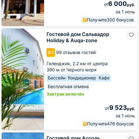
6 000
от
руб.
за 1 ночь
Получите
300 бонусов
Гостевой
Гостевой дом Сальвадор
дом
Holiday & Auqa-zone
Сальвадор
Holiday
9.1
99 отзывов гостей
&
Auqa-
Геленджик,
2.2 км от центра
zone
390 м от Черного моря
Бассейн
Кондиционер
Кафе
Бесплатная отмена
Завтрак включён
9 523
от
руб.
за 1 ночь
Получите
476 бонусов
Гостевой
Гостевой дом Ассоль