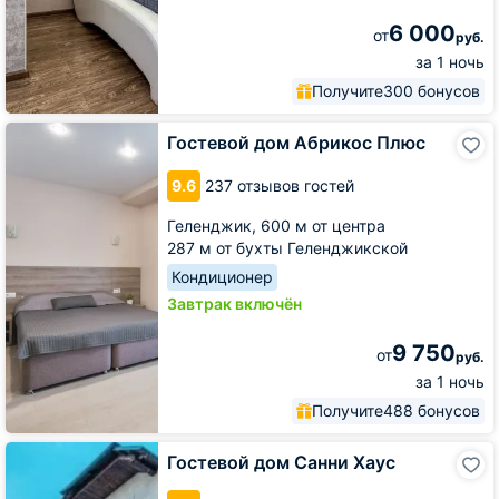
6 000
от
руб.
за 1 ночь
Получите
300 бонусов
Гостевой
Гостевой дом Абрикос Плюс
дом
Абрикос
9.6
237 отзывов гостей
Плюс
Геленджик,
600 м от центра
287 м от бухты Геленджикской
Кондиционер
Завтрак включён
9 750
от
руб.
за 1 ночь
Получите
488 бонусов
Гостевой
Гостевой дом Санни Хаус
дом
Санни