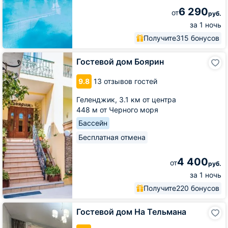
6 290
от
руб.
за 1 ночь
Получите
315 бонусов
Гостевой
Гостевой дом Боярин
дом
Боярин
9.8
13 отзывов гостей
Геленджик,
3.1 км от центра
448 м от Черного моря
Бассейн
Бесплатная отмена
4 400
от
руб.
за 1 ночь
Получите
220 бонусов
Гостевой
Гостевой дом На Тельмана
дом
На