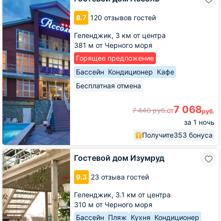
дом
Ассоль
8.7
120 отзывов гостей
Геленджик,
3 км от центра
381 м от Черного моря
Горящее предложение
Бассейн
Кондиционер
Кафе
Бесплатная отмена
7 068
7 440
руб.
от
руб.
за 1 ночь
Получите
353 бонуса
Гостевой
Гостевой дом Изумруд
дом
Изумруд
9.3
23 отзыва гостей
Геленджик,
3.1 км от центра
310 м от Черного моря
Бассейн
Пляж
Кухня
Кондиционер