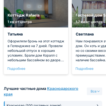
Коттедж Rafaela
Гостевой дом S
1 км от центра
1.7 км от центра
Татьяна
Светлана
Оформляли бронь на этот коттедж
Нам понравился э
в Геленджике на 7 дней. Провели
дом. Он хоть и уд
небольшой отпуск в хороших
но со своими вес
условиях. Брали дом Коралл с
преимуществами. 
небольшим бассейном во дворе.
наличие бассейна.
При доме есть хорошая терраса,
хорошие номера и
Подробнее
Подробнее
внутри прекрасно оборудованная
цена. Мы занимал
кухня и спальни. Мебель хорошая,
номер на двоих со
текстиль весь отличного качества.
комнатой. Душева
До моря правда идти далековато,
удобная, но на од
Лучшие частные дома
Краснодарского
но зато пожить удается в хороших
вдвоем не зайдеш
Все
условиях и в спокойной
на первом этаже е
края
атмосфере.
очень внимательн
помочь при возни
Краснодар
(100 гостевых домов)