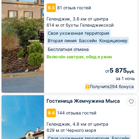
Путешественника
9.3
81 отзыв гостей
Геленджик,
3.6 км от центра
614 м от бухты Геленджикской
Своя ухоженная территория
Вторая линия
Бассейн
Кондиционер
Бесплатная отмена
Включён завтрак, обед и ужин
5 875
от
руб.
за 1 ночь
Получите
294 бонуса
Гостиница
Гостиница Жемчужина Мыса
Жемчужина
Мыса
9.4
144 отзыва гостей
Геленджик,
4.8 км от центра
629 м от Черного моря
Своя ухоженная территория
Бассейн