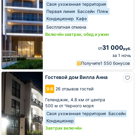
Своя ухоженная территория
Первая линия
Бассейн
Пляж
Кондиционер
Кафе
Бесплатная отмена
Включён завтрак, обед и ужин
31 000
от
руб.
за 1 ночь
Получите
1 550 бонусов
Гостевой
Гостевой дом Вилла Анна
дом
Вилла
9.6
26 отзывов гостей
Анна
Геленджик,
4.8 км от центра
500 м от Черного моря
Своя ухоженная территория
Бассейн
Кондиционер
Завтрак включён