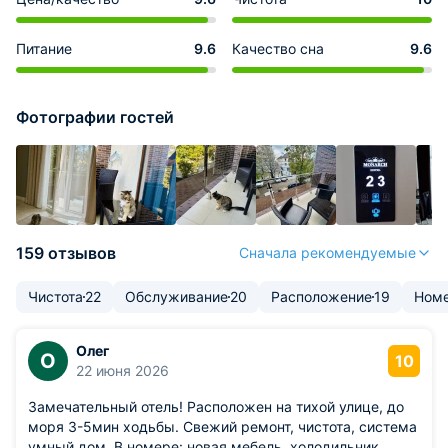
Питание
9.6
Качество сна
9.6
Фотографии гостей
159 отзывов
Сначала рекомендуемые
Чистота
22
Обслуживание
20
Расположение
19
Ном
Олег
О
10
22 июня 2026
Замечательный отель! Расположен на тихой улице, до
моря 3-5мин ходьбы. Свежий ремонт, чистота, система
умный дом. В номере: новая мебель, холодильник,