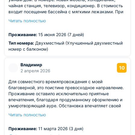
чайная станция, телевизор, кондиционер. В стоимость
входит посещение бассейна с мягкими лежаками. При
входе в СПА зону стеллаж со свежими полотенцами,
Читать полностью
очень удобно.Есть баня и хамам, мы не
посещали,думаю в прохладное время года будет очень
Проживание:
15 июня 2026 (7 дней)
актуально.Наш номер с балконом. Вечерами удобно
расслабиться в креслах на свежем воздухе. Мы жили
Тип номера:
Двухместный (Улучшенный двухместный
на 3-м этаже, моря с балкона не видно, но очень
номер с балконом)
красивый вид на горы! В номерах курение запрещено,
на балконе можно. Ежедневная уборка. Белье и
Владимир
полотенца меняют. Девочки на ресепшене все
10
2 апреля 2026
подскажут и проконсультируют по любым вопросам.
Нам все очень понравилось. Если хотите отдохнуть в
Для совместного времяпровождения с моей
современном и комфортном отеле - рекомендуем этот.
благоверной, это поистине превосходное направление.
Проживали с 15.07.2026 по 22.07.2026.
Проживание оставило исключительно приятные
Из недостатков: претензий НЕТ!
впечатления, благодаря продуманному оформлению и
умиротворяющей ауре. Обстановка впечатляет своей
долговечностью и актуальностью, полностью
Читать полностью
удовлетворяя все потребности. Все санитарные
требования соблюдаются неукоснительно, а
Проживание:
11 марта 2026 (3 дня)
кропотливая работа по поддержанию порядка нашими