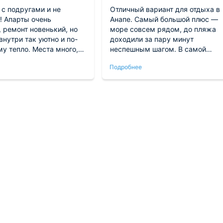
 с подругами и не
Отличный вариант для отдыха в
! Апарты очень
Анапе. Самый большой плюс —
 ремонт новенький, но
море совсем рядом, до пляжа
внутри так уютно и по-
доходили за пару минут
у тепло. Места много,
неспешным шагом. В самой
осторная, есть большой
квартире чисто, аккуратно,
Подробнее
ник и микроволновка.
кондиционер работал отлично (в
устрый, фотки грузились
жару это спасало). Мебель и
ркало в ванной с
техника в порядке, посуды
ой — топ!
хватает. Рекомендую!