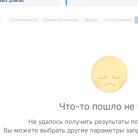
евых домов)
:
Популярность
Оценка по отзывам
Звезды
Расположение