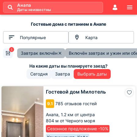
Анапа
Даты неизвестны
Гостевые дома с питанием в Анапе
Популярные
Карта
5
Завтрак включён
Включён завтрак и ужин или об
Сегодня
Завтра
Выбрать даты
Гостевой
Гостевой дом Милотель
дом
Милотель
9.1
785 отзывов гостей
Анапа,
1.2 км от центра
804 м от Черного моря
Сезонное предложение -10%