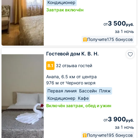
Кондиционер
Завтрак включён
3 500
от
руб.
за 1 ночь
Получите
175 бонусов
Гостевой
Гостевой дом К. В. Н.
дом
К.
8.1
32 отзыва гостей
В.
Н.
Анапа,
6.5 км от центра
976 м от Черного моря
Первая линия
Бассейн
Пляж
Кондиционер
Кафе
Включён завтрак, обед и ужин
3 900
от
руб.
за 1 ночь
Получите
195 бонусов