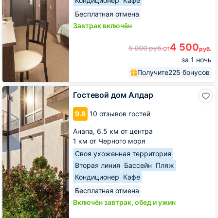
Кондиционер
Кафе
Бесплатная отмена
Завтрак включён
4 500
5 000
руб.
от
руб.
за 1 ночь
Получите
225 бонусов
Гостевой
Гостевой дом Алдар
дом
Алдар
9.8
10 отзывов гостей
Анапа,
6.5 км от центра
1 км от Черного моря
Своя ухоженная территория
Вторая линия
Бассейн
Пляж
Кондиционер
Кафе
Бесплатная отмена
Включён завтрак, обед и ужин