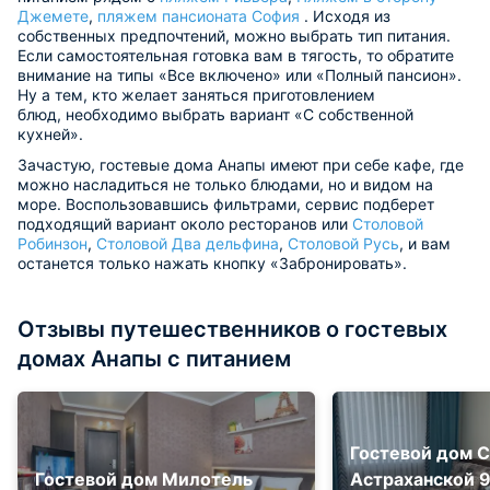
Джемете
,
пляжем пансионата София
. Исходя из
собственных предпочтений, можно выбрать тип питания.
Если самостоятельная готовка вам в тягость, то обратите
внимание на типы «Все включено» или «Полный пансион».
Ну а тем, кто желает заняться приготовлением
блюд, необходимо выбрать вариант «С собственной
кухней».
Зачастую, гостевые дома Анапы имеют при себе кафе, где
можно насладиться не только блюдами, но и видом на
море. Воспользовавшись фильтрами, сервис подберет
подходящий вариант около ресторанов или
Столовой
Робинзон
,
Столовой Два дельфина
,
Столовой Русь
, и вам
останется только нажать кнопку «Забронировать».
Отзывы путешественников о гостевых
домах Анапы с питанием
Гостевой дом С
Гостевой дом Милотель
Астраханской 