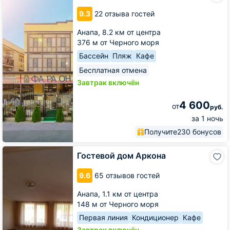
Фараон
9.3
22 отзыва гостей
Анапа,
8.2 км от центра
376 м от Черного моря
Бассейн
Пляж
Кафе
Бесплатная отмена
Завтрак включён
4 600
от
руб.
за 1 ночь
Получите
230 бонусов
Гостевой
Гостевой дом Аркона
дом
Аркона
9.6
65 отзывов гостей
Анапа,
1.1 км от центра
148 м от Черного моря
Первая линия
Кондиционер
Кафе
Завтрак включён