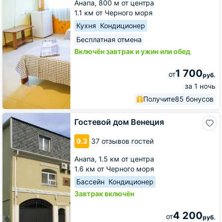
Анапа,
800 м от центра
1.1 км от Черного моря
Кухня
Кондиционер
Бесплатная отмена
Включён завтрак и ужин или обед
1 700
от
руб.
за 1 ночь
Получите
85 бонусов
Гостевой
Гостевой дом Венеция
дом
Венеция
9.3
37 отзывов гостей
Анапа,
1.5 км от центра
1.6 км от Черного моря
Бассейн
Кондиционер
Завтрак включён
4 200
от
руб.