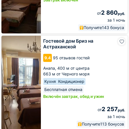
2 860
от
руб.
за 1 ночь
Получите
143 бонуса
Гостевой
Гостевой дом Бриз на
дом
Астраханской
Бриз
на
9.4
95 отзывов гостей
Астраханской
Анапа,
400 м от центра
663 м от Черного моря
Кухня
Кондиционер
Бесплатная отмена
Включён завтрак, обед и ужин
2 257
от
руб.
за 1 ночь
Получите
113 бонусов