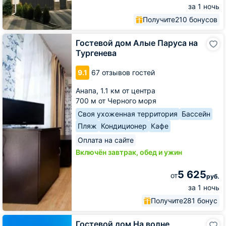
за 1 ночь
Получите
210 бонусов
Гостевой
Гостевой дом Алые Паруса на
дом
Тургенева
Алые
Паруса
9.1
67 отзывов гостей
на
Тургенева
Анапа,
1.1 км от центра
700 м от Черного моря
Своя ухоженная территория
Бассейн
Пляж
Кондиционер
Кафе
Оплата на сайте
Включён завтрак, обед и ужин
5 625
от
руб.
за 1 ночь
Получите
281 бонус
Гостевой
Гостевой дом На волне