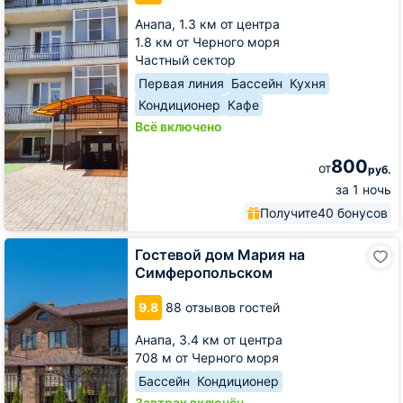
Анапа,
1.3 км от центра
1.8 км от Черного моря
Частный сектор
Первая линия
Бассейн
Кухня
Кондиционер
Кафе
Всё включено
800
от
руб.
за 1 ночь
Получите
40 бонусов
Гостевой
Гостевой дом Мария на
дом
Симферопольском
Мария
на
9.8
88 отзывов гостей
Симферопольском
Анапа,
3.4 км от центра
708 м от Черного моря
Бассейн
Кондиционер
Завтрак включён