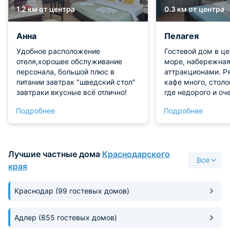
1.2 км от центра
0.3 км от центра
Анна
Пелагея
Удобное расположение
Гостевой дом в це
отеля,хорошее обслуживание
море, набережная
персонала, большой плюс в
аттракционами. Р
питании завтрак "шведский стол"
кафе много, столо
завтраки вкусные всё отлично!
где недорого и оч
готовят. Номер пр
Подробнее
Подробнее
убирают, персона
Лучшие частные дома
Краснодарского
Все
края
Краснодар
(99 гостевых домов)
Адлер
(855 гостевых домов)