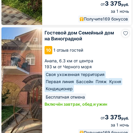
3 375
от
руб.
за 1 ночь
Получите
169 бонусов
Гостевой
Гостевой дом Семейный дом
дом
на Виноградной
Семейный
дом
10
1 отзыв гостей
на
Виноградной
Анапа,
6.3 км от центра
193 м от Черного моря
Своя ухоженная территория
Первая линия
Бассейн
Пляж
Кухня
Кондиционер
Бесплатная отмена
Включён завтрак, обед и ужин
3 375
от
руб.
за 1 ночь
Получите
169 бонусов