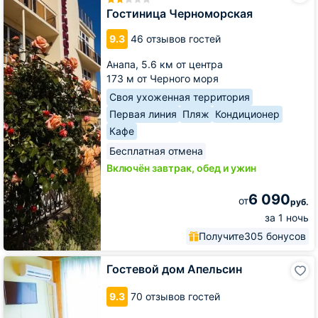
Гостиница Черноморская
9.3
46 отзывов гостей
Анапа,
5.6 км от центра
173 м от Черного моря
Своя ухоженная территория
Первая линия
Пляж
Кондиционер
Кафе
Бесплатная отмена
Включён завтрак, обед и ужин
6 090
от
руб.
за 1 ночь
Получите
305 бонусов
Гостевой
Гостевой дом Апельсин
дом
Апельсин
9.3
70 отзывов гостей