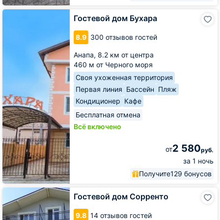
Гостевой
Гостевой дом Бухара
дом
Бухара
8.9
300 отзывов гостей
Анапа,
8.2 км от центра
460 м от Черного моря
Своя ухоженная территория
Первая линия
Бассейн
Пляж
Кондиционер
Кафе
Бесплатная отмена
Всё включено
2 580
от
руб.
за 1 ночь
Получите
129 бонусов
Гостевой
Гостевой дом Сорренто
дом
Сорренто
9.8
14 отзывов гостей