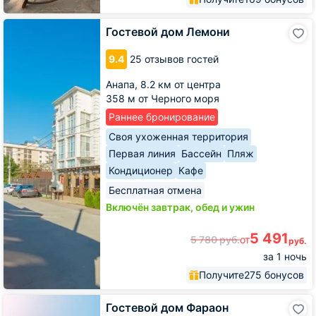
Гостевой
Гостевой дом Лемони
дом
Лемони
9.4
25 отзывов гостей
Анапа,
8.2 км от центра
358 м от Черного моря
Раннее бронирование
Своя ухоженная территория
Первая линия
Бассейн
Пляж
Кондиционер
Кафе
Бесплатная отмена
Включён завтрак, обед и ужин
5 491
5 780
руб.
от
руб.
за 1 ночь
Получите
275 бонусов
Гостевой
Гостевой дом Фараон
дом