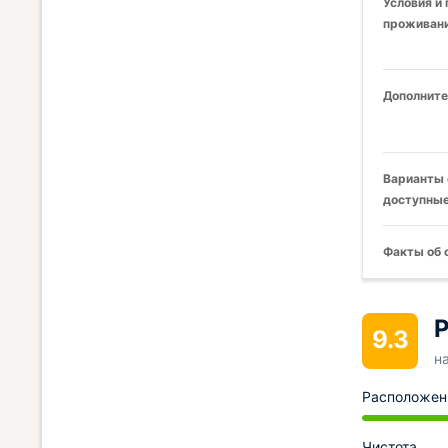
Условия и
проживани
Дополните
Варианты 
доступные
Факты об 
Р
9.3
н
Расположен
Чистота