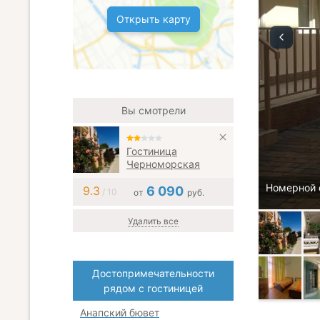
Открыть карту
Вы смотрели
Гостиница
Черноморская
Номерной 
9.3
6 090
/ 10
от
руб.
Удалить все
Достопримечательности
рядом с гостиницей
Анапский бювет