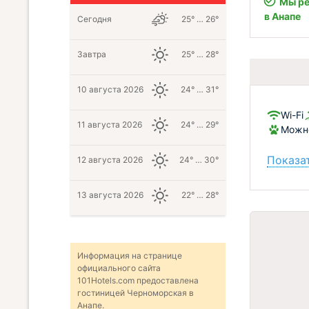
Мы ре
в Анапе
Сегодня
25° … 26°
Завтра
25° … 28°
10 августа 2026
24° … 31°
Wi-Fi
11 августа 2026
24° … 29°
Можно
Показат
12 августа 2026
24° … 30°
13 августа 2026
22° … 28°
Информация на странице
официального сайта
101Hotels.com предоставлена
гостиницей Черноморская в
Анапе.