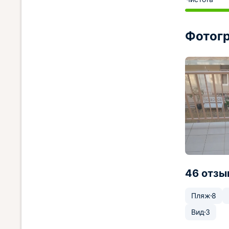
Фотогр
46 отзы
Пляж
8
Вид
3