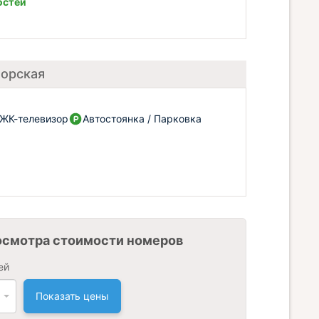
остей
морская
ЖК-телевизор
Автостоянка / Парковка
осмотра стоимости номеров
ей
Показать цены