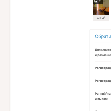
11
2
40 м
Обрати
Дополните
и размеще
Регистрац
Регистрац
Ранний/по
и выезд: