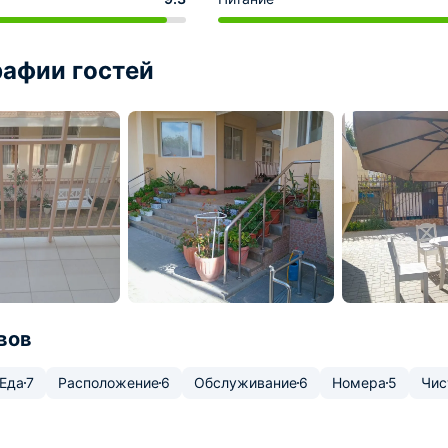
афии гостей
вов
Еда
7
Расположение
6
Обслуживание
6
Номера
5
Чис