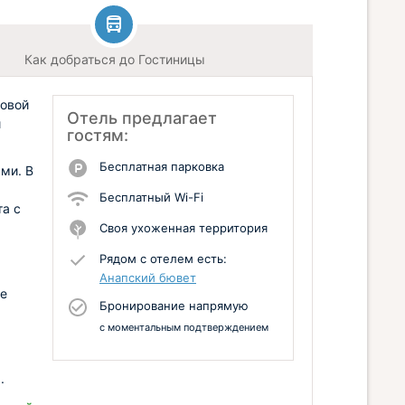
Как добраться до Гостиницы
говой
Отель предлагает
и
гостям:
Бесплатная парковка
ми. В
Бесплатный Wi-Fi
та с
Своя ухоженная территория
Рядом с отелем есть:
Анапский бювет
те
Бронирование напрямую
с моментальным подтверждением
.