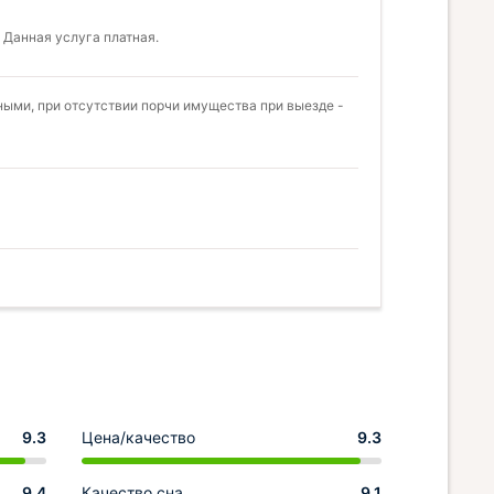
 Данная услуга платная.
ыми, при отсутствии порчи имущества при выезде -
9.3
Цена/качество
9.3
9.4
Качество сна
9.1