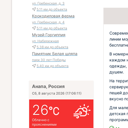
ул. Гребенская, д. 3
5.11 км
до объекта
Крокодиловая ферма
ул. Гребенская, д. 4
5.11 км
до объекта
Современ
Музей Горгиппия
линии мо
ул. Набережная
бесплатн
5.38 км
до объекта
Памятник Белая шляпа
В номерн
каждом н
парк 30 лет Победы
одежды, 
5.40 км
до объекта
душем.
На терри
Анапа, Россия
сервирую
пешей до
Сб, 8 августа 2026
(
17:06:12
)
вкусно п
26
Для мале
детская 
программ
Облачно с
прояснениями