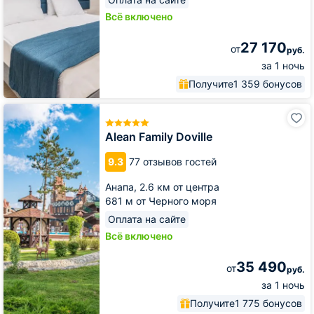
Всё включено
27 170
от
руб.
за 1 ночь
Получите
1 359 бонусов
Alean
Family
Doville
Alean Family Doville
9.3
77 отзывов гостей
Анапа,
2.6 км от центра
681 м от Черного моря
Оплата на сайте
Всё включено
35 490
от
руб.
за 1 ночь
Получите
1 775 бонусов