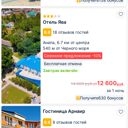
Получите
158 бонусов
Отель
Ява
Отель Ява
9.6
18 отзывов гостей
Анапа,
6.7 км от центра
540 м от Черного моря
Сезонное предложение -10%
Бесплатная отмена
Завтрак включён
12 600
14 000
руб.
от
руб.
за 1 ночь
Получите
630 бонусов
Гостиница
Гостиница Арнаир
Арнаир
9.6
9 отзывов гостей