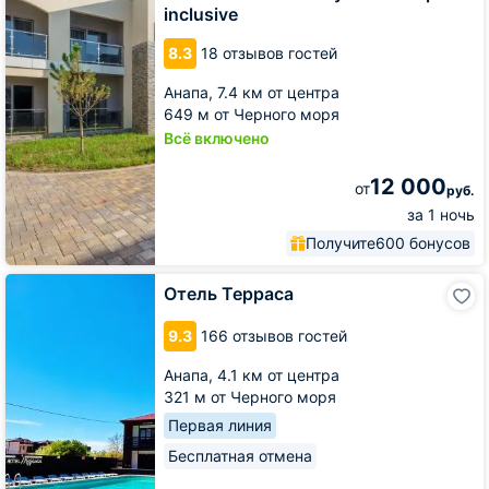
Resort&Spa
inclusive
All
inclusive
8.3
18 отзывов гостей
Анапа,
7.4 км от центра
649 м от Черного моря
Всё включено
12 000
от
руб.
за 1 ночь
Получите
600 бонусов
Отель
Отель Терраса
Терраса
9.3
166 отзывов гостей
Анапа,
4.1 км от центра
321 м от Черного моря
Первая линия
Бесплатная отмена