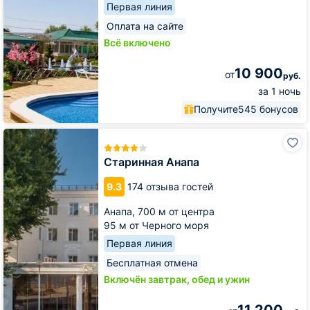
Первая линия
Оплата на сайте
Всё включено
10 900
от
руб.
за 1 ночь
Получите
545 бонусов
Старинная
Анапа
Старинная Анапа
9.3
174 отзыва гостей
Анапа,
700 м от центра
95 м от Черного моря
Первая линия
Бесплатная отмена
Включён завтрак, обед и ужин
11 200