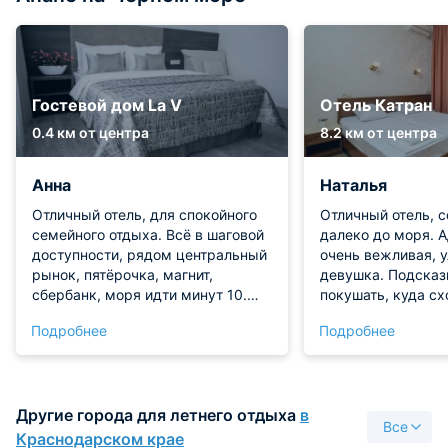
Гостевой дом La V
Отель Катран
0.4 км от центра
8.2 км от центра
Анна
Наталья
Отличный отель, для спокойного
Отличный отель, 
семейного отдыха. Всё в шаговой
далеко до моря. 
доступности, рядом центральный
очень вежливая, 
рынок, пятёрочка, магнит,
девушка. Подсказ
сбербанк, моря идти минут 10.
покушать, куда сх
Спасибо огромное за теплый
чистый. Есть балк
Подробнее
Подробнее
приём и тихий, спокойный отдых.
Другие города для летнего отдыха
в
Все
Краснодарском крае