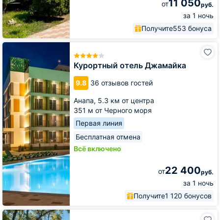
11 050
от
руб.
за 1 ночь
Получите
553 бонуса
Курортный
отель
Джамайка
Курортный отель Джамайка
9.8
36 отзывов гостей
Анапа,
5.3 км от центра
351 м от Черного моря
Первая линия
Бесплатная отмена
Всё включено
22 400
от
руб.
за 1 ночь
Получите
1 120 бонусов
Отель