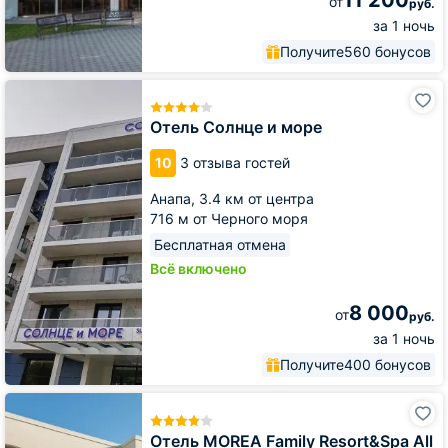
от
руб.
за 1 ночь
Получите
560 бонусов
Отель
Солнце
и
Отель Солнце и море
море
10
3 отзыва гостей
Анапа,
3.4 км от центра
716 м от Черного моря
Бесплатная отмена
Всё включено
8 000
от
руб.
за 1 ночь
Получите
400 бонусов
Отель
MOREA
Family
Отель MOREA Family Resort&Spa All