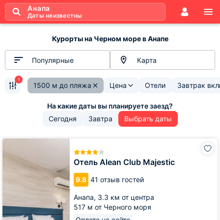
Анапа
Даты неизвестны
Курорты на Черном море в Анапе
Популярные
Карта
1
1500 м до пляжа
Цена
Отели
Завтрак вк
Сегодня
Завтра
Выбрать даты
Отель
Alean
Club
Отель Alean Club Majestic
Majestic
9.8
41 отзыв гостей
Анапа,
3.3 км от центра
517 м от Черного моря
Оплата на сайте