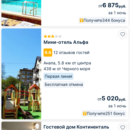
6 875
от
руб.
за 1 ночь
Получите
344 бонуса
Мини-
отель
Альфа
Мини-отель Альфа
9.6
12 отзывов гостей
Анапа,
5.8 км от центра
439 м от Черного моря
Первая линия
Бесплатная отмена
5 020
от
руб.
за 1 ночь
Получите
251 бонус
Гостевой
Гостевой дом Континенталь
дом