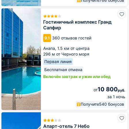
Получите
766 бонусов
Гостиничный
комплекс
Гранд
Гостиничный комплекс Гранд
Сапфир
Сапфир
9.1
360 отзывов гостей
Анапа,
1.5 км от центра
296 м от Черного моря
Первая линия
Бесплатная отмена
Включён завтрак и ужин или обед
10 800
от
руб.
за 1 ночь
Получите
540 бонусов
Апарт-
отель
7
Апарт-отель 7 Небо