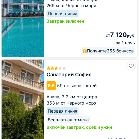
269 м от Черного моря
Первая линия
Завтрак включён
7 120
от
руб.
за 1 ночь
Получите
356 бонусов
Санаторий
София
Санаторий София
9.6
59 отзывов гостей
Анапа,
3.2 км от центра
353 м от Черного моря
Первая линия
Бесплатная отмена
Включён завтрак, обед и ужин