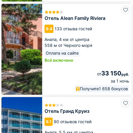
Отель
Alean
Family
Отель Alean Family Riviera
Riviera
9.4
133 отзыва гостей
Анапа,
4 км от центра
558 м от Черного моря
Оплата на сайте
Всё включено
33 150
от
руб.
за 1 ночь
Получите
1 658 бонусов
Отель
Гранд
Круиз
Отель Гранд Круиз
9.1
90 отзывов гостей
Анапа,
5.5 км от центра