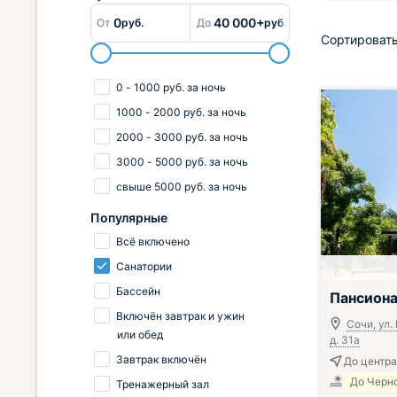
0
40 000+
От
руб.
До
руб.
Сортировать
0
-
1000
руб.
за ночь
1000
-
2000
руб.
за ночь
2000
-
3000
руб.
за ночь
3000
-
5000
руб.
за ночь
свыше
5000
руб.
за ночь
Популярные
Всё включено
Санатории
Включён завтр
Бассейн
Пансиона
Включён завтрак и ужин
Сочи, ул.
или обед
д. 31а
Завтрак включён
До центра
До Черно
Тренажерный зал