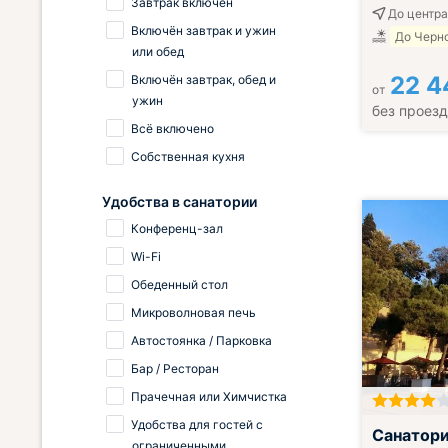
Завтрак включён
До центра
Включён завтрак и ужин
До Черно
или обед
22 4
Включён завтрак, обед и
от
ужин
без проез
Всё включено
Собственная кухня
Удобства в санатории
Конференц-зал
Wi-Fi
Обеденный стол
Микроволновая печь
Автостоянка / Парковка
Бар / Ресторан
Прачечная или Химчистка
Удобства для гостей с
Завтрак вклю
Санатор
ограниченными