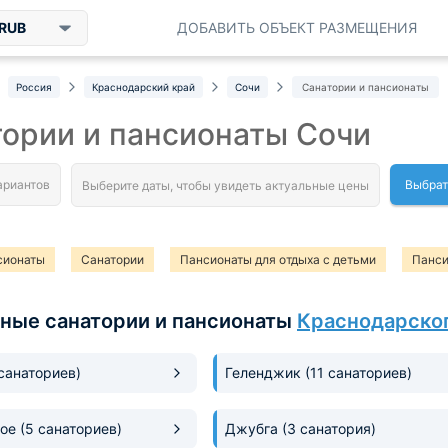
RUB
ДОБАВИТЬ ОБЪЕКТ РАЗМЕЩЕНИЯ
Россия
Краснодарский край
Сочи
Санатории и пансионаты
ории и пансионаты Сочи
Выбрат
сионаты
Санатории
Пансионаты для отдыха с детьми
Панси
ионаты с питанием
Лучшие пансионаты и санатории
Лучшие са
ные санатории и пансионаты
Краснодарског
 санаториев)
Геленджик
(11 санаториев)
кое
(5 санаториев)
Джубга
(3 санатория)