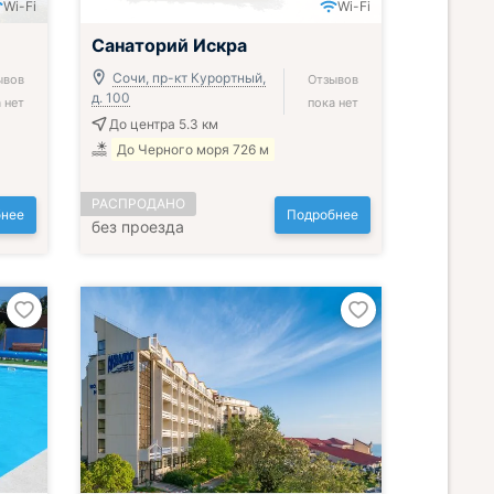
Wi-Fi
Wi-Fi
Санаторий Искра
Сочи, пр-кт Курортный,
ывов
Отзывов
д. 100
 нет
пока нет
До центра 5.3 км
До Черного моря 726 м
РАСПРОДАНО
нее
Подробнее
без проезда