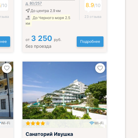
д. 80/257
3
8.9
/
10
/
10
До центра 2.9 км
тзыва
23 отзыва
До Черного моря 2.5
км
3 250
от
руб.
нее
Подробнее
без проезда
Wi-Fi
Wi-Fi
Включён завтрак, обед и ужин
Санаторий Ивушка