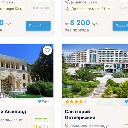
 14.5 км
До центра 5.9 км
5 отзывов
137 о
го моря 53 м
До Черного моря 811 м
0
8 200
руб.
от
руб.
Подробнее
Подроб
да
без проезда
Wi-Fi
ак, обед и ужин
Включён завтрак, обед и ужин
й Авангард
Санаторий
Октябрьский
ОТЛИЧНО
ортный пр-кт,
ОТЛ
9.4
Сочи, мкр. Мамайка, ул.
/
10