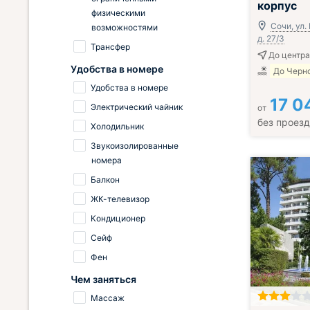
корпус
физическими
Сочи, ул.
возможностями
д. 27/3
Трансфер
До центра 
Удобства в номере
До Черно
Удобства в номере
17 0
Электрический чайник
от
без проез
Холодильник
Звукоизолированные
номера
Балкон
ЖК-телевизор
Кондиционер
Сейф
Фен
Чем заняться
Массаж