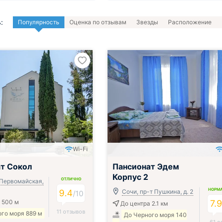
:
Популярность
Оценка по отзывам
Звезды
Расположение
Wi-Fi
ак, обед и ужин
Включён завтрак, обед и ужин
т Сокол
Пансионат Эдем
Корпус 2
ОТЛИЧНО
 Первомайская,
НОРМ
9.4
Сочи, пр-т Пушкина, д. 2
/
10
 500 м
7.
До центра 2.1 км
11 отзывов
го моря 889 м
До Черного моря 140