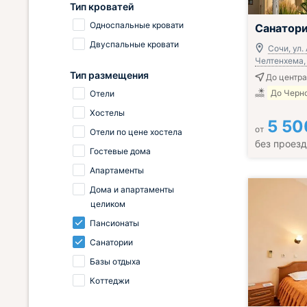
Тип кроватей
Односпальные кровати
Санатор
Двуспальные кровати
Сочи, ул.
Челтенхема, 
Тип размещения
До центра
До Черно
Отели
Хостелы
5 50
от
Отели по цене хостела
без проез
Гостевые дома
Апартаменты
Дома и апартаменты
целиком
Пансионаты
Санатории
Базы отдыха
Коттеджи