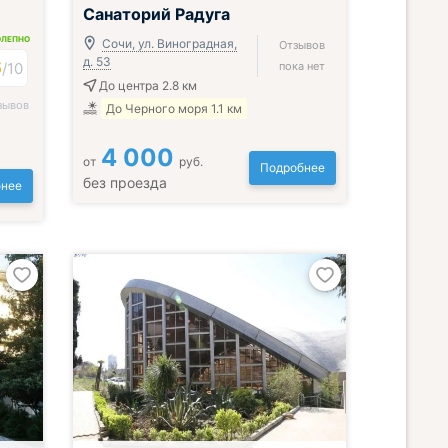
Санаторий Радуга
ОЛЕПНО
Сочи, ул. Виноградная,
Отзывов
д. 53
6
/
10
пока нет
До центра 2.8 км
зывов
До Черного моря 1.1 км
4 000
от
руб.
Подробнее
без проезда
нее