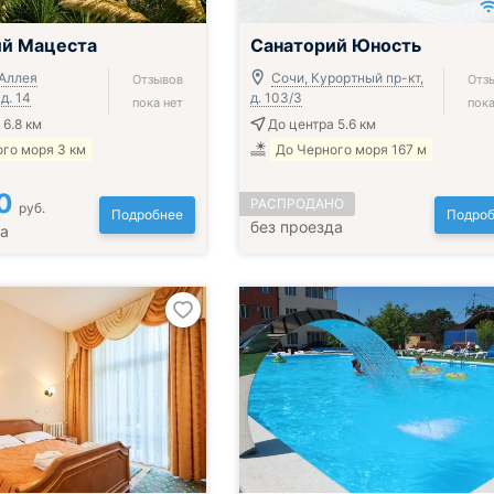
ий Мацеста
Санаторий Юность
 Аллея
Сочи, Курортный пр-кт,
Отзывов
Отз
д. 14
д. 103/3
пока нет
пока
 6.8 км
До центра 5.6 км
го моря 3 км
До Черного моря 167 м
0
РАСПРОДАНО
руб.
Подробнее
Подроб
без проезда
да