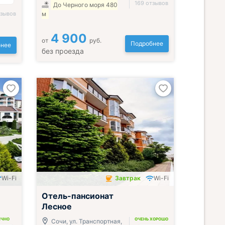
169 отзывов
До Черного моря 480
тзывов
м
4 900
от
руб.
Подробнее
нее
без проезда
Wi-Fi
Завтрак
Wi-Fi
Завтрак включён
Отель-пансионат
Лесное
ИЧНО
ОЧЕНЬ ХОРОШО
Сочи, ул. Транспортная,