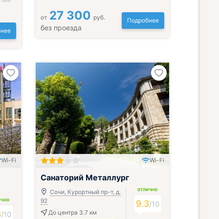
тзыв
27 300
от
руб.
Подробнее
без проезда
нее
Wi-Fi
Wi-Fi
Включён завтрак, обед и ужин
Санаторий Металлург
ОТЛИЧНО
Сочи, Курортный пр-т, д.
92
ИЧНО
9.3
/
10
3
До центра 3.7 км
/
10