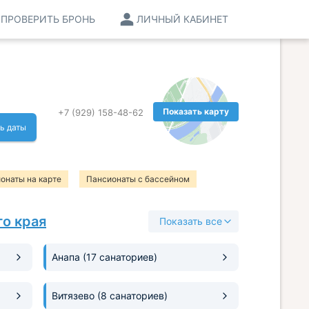
ПРОВЕРИТЬ БРОНЬ
ЛИЧНЫЙ КАБИНЕТ
Показать карту
+7 (929) 158-48-62
ь даты
онаты на карте
Пансионаты с бассейном
натории
Санатории с бассейном
о края
Показать все
Анапа
(17 санаториев)
Витязево
(8 санаториев)