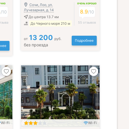
ИЧНО
ОЧЕНЬ ХОРОШО
Сочи, Лоо, ул.
Лучезарная, д. 14
4
8.9
/
10
/
10
До центра 13.7 км
тзыва
55 отзывов
До Черного моря 210 м
13 200
от
руб.
Подробнее
без проезда
нее
Wi-Fi
Wi-Fi