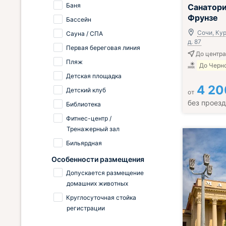
Всё включено
Баня
Санатори
Фрунзе
Бассейн
Сочи, Кур
Сауна / СПА
д. 87
Первая береговая линия
До центра
Пляж
До Черно
Детская площадка
4 20
Детский клуб
от
без проез
Библиотека
Фитнес-центр /
Тренажерный зал
Бильярдная
Особенности размещения
Допускается размещение
домашних животных
Круглосуточная стойка
регистрации