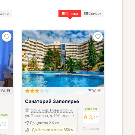
Цена
Плитка
Список
Wi-Fi
Wi-Fi
Включён завтрак, обед и ужин
Санаторий Заполярье
ОТЛИЧНО
Сочи, мкр. Новый Сочи,
ул. Пирогова, д. 10/1, корп. 4
АЛЬНО
9.3
/
10
9
До центра 2.6 км
/
10
74 отзыва
До Черного моря 656 м