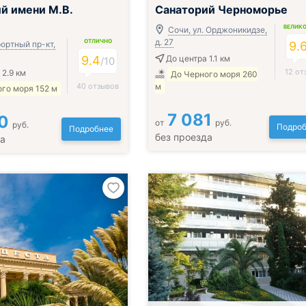
Включён завтрак, обед и ужин
й имени М.В.
Санаторий Черноморье
ВЕЛИК
Сочи, ул. Орджоникидзе,
д. 27
ОТЛИЧНО
ортный пр-кт,
9.
9.4
До центра 1.1 км
/
10
12 от
 2.9 км
До Черного моря 260
40 отзывов
м
го моря 152 м
7 081
0
от
руб.
руб.
Подроб
Подробнее
без проезда
да