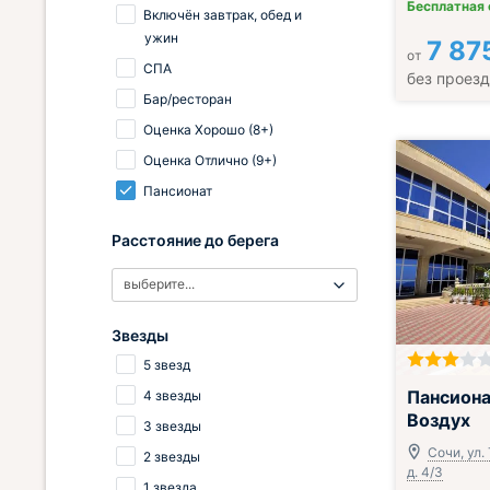
Бесплатная
Включён завтрак, обед и
ужин
7 87
от
СПА
без проез
Бар/ресторан
Оценка Хорошо (8+)
Оценка Отлично (9+)
Пансионат
Расстояние до берега
выберите...
Звезды
5 звезд
Включён завтр
Пансиона
4 звезды
Воздух
3 звезды
Сочи, ул.
2 звезды
д. 4/3
1 звезда