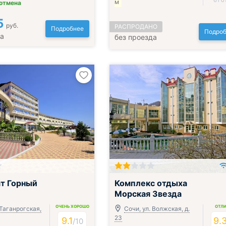
61 о
м
 отмена
5
руб.
РАСПРОДАНО
Подробнее
Подроб
да
без проезда
ак, обед и ужин
Включён завтрак, обед и ужин
т Горный
Комплекс отдыха
Морская Звезда
ОЧЕНЬ ХОРОШО
ОТЛ
 Таганрогская,
Сочи, ул. Волжская, д.
23
9.1
9.
/
10