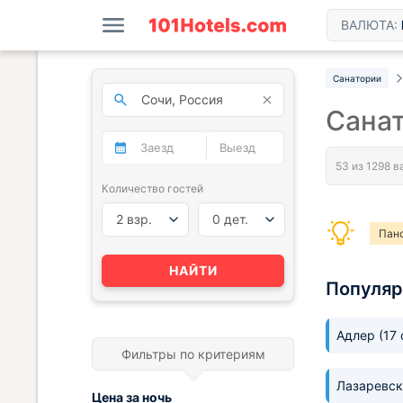
ВАЛЮТА:
Санатории
Санат
Количество гостей
2 взр.
0 дет.
Пан
Панс
НАЙТИ
Популяр
Адлер
(17
Фильтры по критериям
Лазаревс
Цена за
ночь