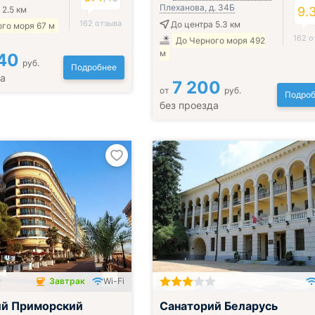
Плеханова, д. 34Б
 2.5 км
9.
162 отзыва
До центра 5.3 км
го моря 67 м
162 о
До Черного моря 492
м
40
руб.
Подробнее
да
7 200
от
руб.
Подроб
без проезда
Завтрак
Wi-Fi
чён
Включён завтрак, обед и ужин
ий Приморский
Санаторий Беларусь