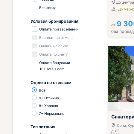
До центра
Без звезд
До Черно
Условия бронирования
9 30
от
Оплата при заселении
без проез
Бесплатная отмена
Онлайн на сайте
Оплата по счету
Оплата бонусами
101Hotels.com
Оценка по отзывам
Все
9+ Отлично
8+ Хорошо
7+ Нормально
Включён завтр
Санатори
Сочи, Кур
Тип питания
д. 83