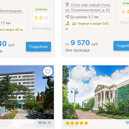
ОТЛ
Сочи, мкр. новый Сочи,
ул. Политехническая, д. 62
ОТЛИЧНО
 Виноградная,
9.
9.4
До центра 3.7 км
/
10
104 о
1.7 км
До Черного моря 545
129 отзывов
м
го моря 45 м
9 570
40
от
руб.
руб.
Подроб
Подробнее
без проезда
да
Wi-Fi