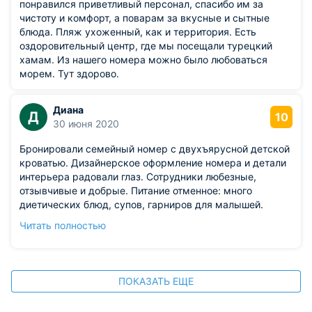
понравился приветливый персонал, спасибо им за
чистоту и комфорт, а поварам за вкусные и сытные
блюда. Пляж ухоженный, как и территория. Есть
оздоровительный центр, где мы посещали турецкий
хамам. Из нашего номера можно было любоваться
морем. Тут здорово.
Диана
Д
10
30 июня 2020
Бронировали семейный номер с двухъярусной детской
кроватью. Дизайнерское оформление номера и детали
интерьера радовали глаз. Сотрудники любезные,
отзывчивые и добрые. Питание отменное: много
диетических блюд, супов, гарниров для малышей.
Всегда были десерты и вкусняшки, фрукты и просты
Читать полностью
сушки. Море чисто, пляж оборудован. Единственное -
галька, нужна специальная обувь.
ПОКАЗАТЬ ЕЩЕ