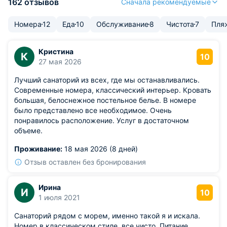
162 отзывов
Сначала рекомендуемые
Номера
12
Еда
10
Обслуживание
8
Чистота
7
Пля
Кристина
К
10
27 мая 2026
Лучший санаторий из всех, где мы останавливались.
Современные номера, классический интерьер. Кровать
большая, белоснежное постельное белье. В номере
было представлено все необходимое. Очень
понравилось расположение. Услуг в достаточном
объеме.
Проживание:
18 мая 2026 (8 дней)
Отзыв оставлен без бронирования
Ирина
И
10
1 июля 2021
Санаторий рядом с морем, именно такой я и искала.
Номер в классическом стиле, все чисто. Питание