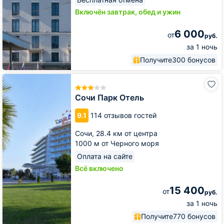
Включён завтрак, обед и ужин
6 000
от
руб.
за 1 ночь
Получите
300 бонусов
Сочи
Парк
Отель
Сочи Парк Отель
9.1
114 отзывов гостей
Сочи,
28.4 км от центра
1000 м от Черного моря
Оплата на сайте
Всё включено
15 400
от
руб.
за 1 ночь
Получите
770 бонусов