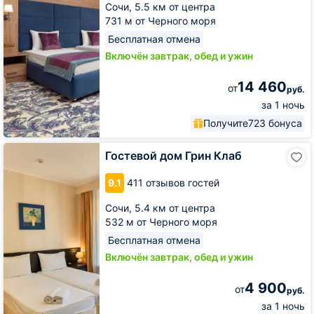
Сочи,
5.5 км от центра
731 м от Черного моря
Бесплатная отмена
Включён завтрак, обед и ужин
14 460
от
руб.
за 1 ночь
Получите
723 бонуса
Гостевой
Гостевой дом Грин Клаб
дом
Грин
9.1
411 отзывов гостей
Клаб
Сочи,
5.4 км от центра
532 м от Черного моря
Бесплатная отмена
Включён завтрак, обед и ужин
4 900
от
руб.
за 1 ночь