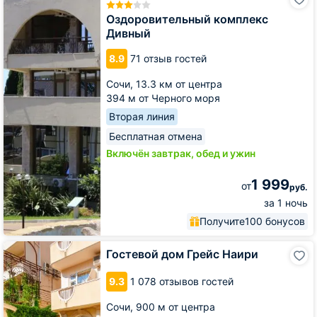
комплекс
Дивный
Оздоровительный комплекс
Дивный
8.9
71 отзыв гостей
Сочи,
13.3 км от центра
394 м от Черного моря
Вторая линия
Бесплатная отмена
Включён завтрак, обед и ужин
1 999
от
руб.
за 1 ночь
Получите
100 бонусов
Гостевой
Гостевой дом Грейс Наири
дом
Грейс
9.3
1 078 отзывов гостей
Наири
Сочи,
900 м от центра