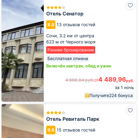
Отель
Сенатор
Отель Сенатор
8.9
13 отзывов гостей
Сочи,
3.2 км от центра
623 м от Черного моря
Раннее бронирование
Бесплатная отмена
Включён завтрак, обед и ужин
4 489,96
4 988,84
руб.
от
руб.
за 1 ночь
Получите
224 бонуса
Отель
Ревиталь
Парк
Отель Ревиталь Парк
9.8
15 отзывов гостей