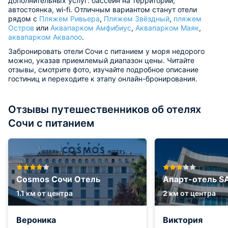
дополнительных услуг: бассейн на территории,
автостоянка, wi-fi. Отличным вариантом станут отели
рядом с
Пляжем Ривьера
,
Пляжем Звёздный
,
пляжем
Остров
или
Аквапарком Амфибиус
,
Аквапарком Маяк
,
аквапарком Аквалоо
.
Забронировать отели Сочи с питанием у моря недорого
можно, указав приемлемый диапазон цены. Читайте
отзывы, смотрите фото, изучайте подробное описание
гостиниц и переходите к этапу онлайн-бронирования.
Отзывы путешественников об отелях
Сочи с питанием
Cosmos Сочи Отель
Апарт-отель 
1.1 км от центра
2 км от центра
Вероника
Виктория