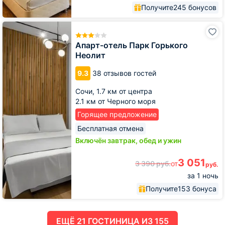
Получите
245 бонусов
Апарт-
отель
Парк
Апарт-отель Парк Горького
Горького
Неолит
Неолит
9.3
38 отзывов гостей
Сочи,
1.7 км от центра
2.1 км от Черного моря
Горящее предложение
Бесплатная отмена
Включён завтрак, обед и ужин
3 051
3 390
руб.
от
руб.
за 1 ночь
Получите
153 бонуса
ЕЩË 21 ГОСТИНИЦА ИЗ 155