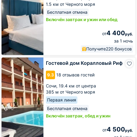
1.5 км от Черного моря
Бесплатная отмена
Включён завтрак и ужин или обед
4 400
от
руб.
за 1 ночь
Получите
220 бонусов
Гостевой
Гостевой дом Коралловый Риф
дом
Коралловый
9.3
18 отзывов гостей
Риф
Сочи,
19.4 км от центра
385 м от Черного моря
Первая линия
Бесплатная отмена
Включён завтрак, обед и ужин
4 500
от
руб.