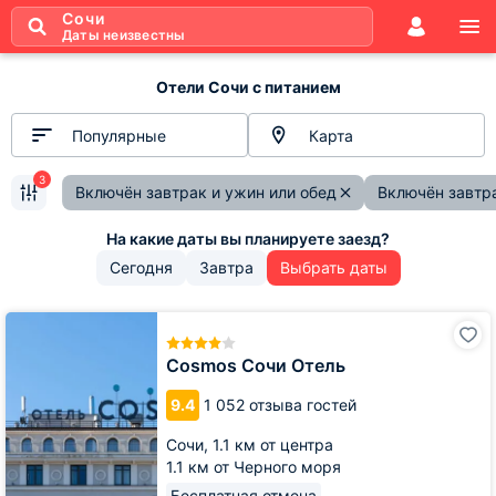
Сочи
Даты неизвестны
Отели Сочи с питанием
Популярные
Карта
3
Включён завтрак и ужин или обед
Включён завтра
Сегодня
Завтра
Выбрать даты
Cosmos
Сочи
Отель
Cosmos Сочи Отель
9.4
1 052 отзыва гостей
Сочи,
1.1 км от центра
1.1 км от Черного моря
Бесплатная отмена