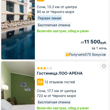
Сочи,
13.2 км от центра
90 м от Черного моря
Первая линия
Бесплатная отмена
Включён завтрак, обед и ужин
11 500
от
руб.
за 1 ночь
Получите
575 бонусов
Гостиница
ЛОО-
АРЕНА
Гостиница ЛОО-АРЕНА
7.9
12 отзывов гостей
Сочи,
17.7 км от центра
723 м от Черного моря
Бесплатная отмена
Включён завтрак, обед и ужин