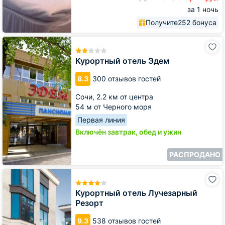
за 1 ночь
Получите
252 бонуса
Курортный
отель
Эдем
Курортный отель Эдем
8.3
300 отзывов гостей
Сочи,
2.2 км от центра
54 м от Черного моря
Первая линия
Включён завтрак, обед и ужин
РАСПРОДАНО
Курортный
отель
Лучезарный
Курортный отель Лучезарный
Резорт
Резорт
9.3
538 отзывов гостей