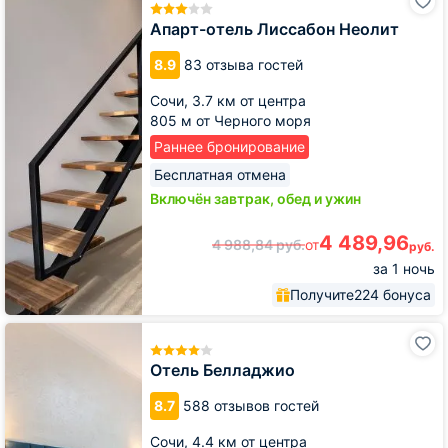
отель
Лиссабон
Апарт-отель Лиссабон Неолит
Неолит
8.9
83 отзыва гостей
Сочи,
3.7 км от центра
805 м от Черного моря
Раннее бронирование
Бесплатная отмена
Включён завтрак, обед и ужин
4 489,96
4 988,84
руб.
от
руб.
за 1 ночь
Получите
224 бонуса
Отель
Белладжио
Отель Белладжио
8.7
588 отзывов гостей
Сочи,
4.4 км от центра