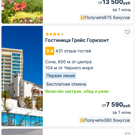
13 500
от
руб.
за 1 ночь
Получите
675 бонусов
Гостиница
Грейс
Горизонт
Гостиница Грейс Горизонт
9.4
431 отзыв гостей
Сочи,
600 м от центра
104 м от Черного моря
Первая линия
Бесплатная отмена
Включён завтрак, обед и ужин
7 590
от
руб.
за 1 ночь
Получите
380 бонусов
Оздоровительный