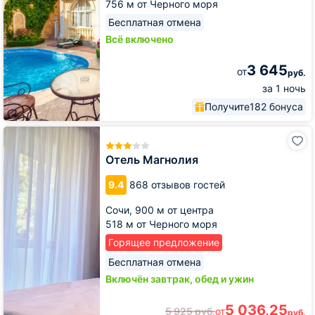
756 м от Черного моря
Бесплатная отмена
Всё включено
3 645
от
руб.
за 1 ночь
Получите
182 бонуса
Отель
Магнолия
Отель Магнолия
9.4
868 отзывов гостей
Сочи,
900 м от центра
518 м от Черного моря
Горящее предложение
Бесплатная отмена
Включён завтрак, обед и ужин
5 036,25
5 925
руб.
от
руб.