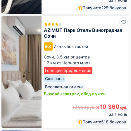
за 1 ночь
Получите
225 бонусов
AZIMUT
Парк
Отель
AZIMUT Парк Отель Виноградная
Виноградная
Сочи
Сочи
9.4
7 отзывов гостей
Сочи,
3.5 км от центра
1.2 км от Черного моря
Горящее предложение
Ски-пасс
Бесплатная отмена
Включён завтрак, обед и ужин
10 360
12 950
руб.
от
руб.
за 1 ночь
Получите
518 бонусов