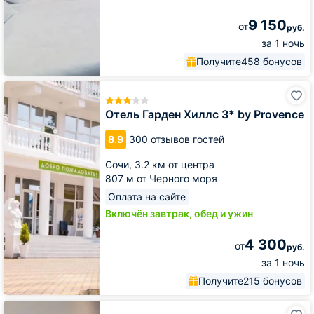
9 150
от
руб.
за 1 ночь
Получите
458 бонусов
Отель
Гарден
Хиллс
Отель Гарден Хиллс 3* by Provence
3*
by
8.9
300 отзывов гостей
Provence
Сочи,
3.2 км от центра
807 м от Черного моря
Оплата на сайте
Включён завтрак, обед и ужин
4 300
от
руб.
за 1 ночь
Получите
215 бонусов
Апарт-