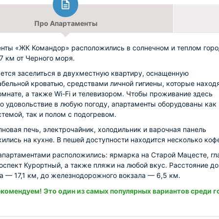
Про Апартаменты
нты «ЖК Командор» расположились в солнечном и теплом гор
,7 км от Черного моря.
ется заселиться в двухместную квартиру, оснащенную
бельной кроватью, средствами личной гигиены, которые находя
омнате, а также Wi-Fi и телевизором. Чтобы проживание здесь
о удовольствие в любую погоду, апартаменты оборудованы как
стемой, так и полом с подогревом.
новая печь, электрочайник, холодильник и варочная панель
ились на кухне. В пешей доступности находится несколько коф
апартаментами расположились: ярмарка на Старой Мацесте, гл
оспект Курортный, а также пляжи на любой вкус. Расстояние до
а — 17,1 км, до железнодорожного вокзала — 6,5 км.
комендуем! Это один из самых популярных вариантов среди г