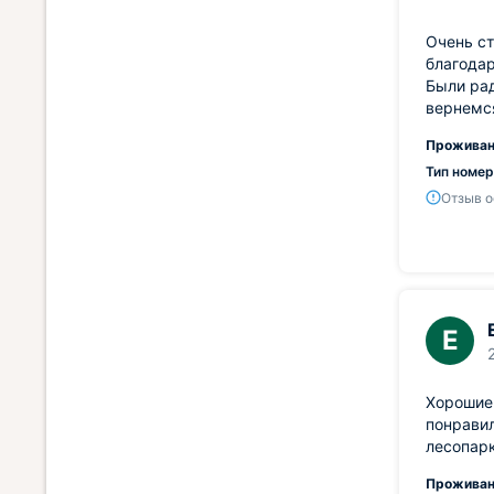
Очень ст
благодар
Были рад
вернемс
Проживан
Тип номер
Отзыв о
Е
Хорошие 
понравил
лесопарк
Проживан