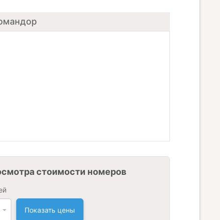
Командор
осмотра стоимости номеров
ей
Показать цены