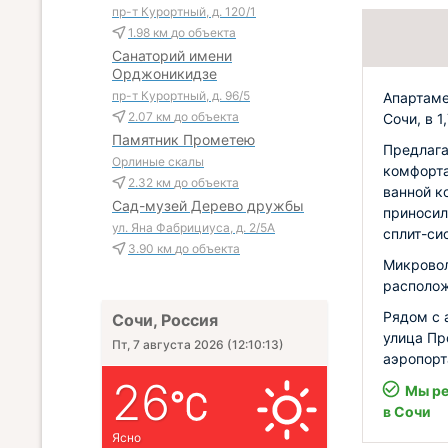
пр-т Курортный, д. 120/1
1.98 км
до объекта
Санаторий имени
Орджоникидзе
пр-т Курортный, д. 96/5
Апартаме
2.07 км
до объекта
Сочи, в 1
Памятник Прометею
Предлага
Орлиные скалы
комфорта
2.32 км
до объекта
ванной к
Сад-музей Дерево дружбы
приносил
ул. Яна Фабрициуса, д. 2/5А
сплит-си
3.90 км
до объекта
Микровол
располож
Рядом с 
Сочи, Россия
улица Пр
Пт, 7 августа 2026
(
12:10:14
)
аэропорт
26
Мы ре
в Сочи
Ясно