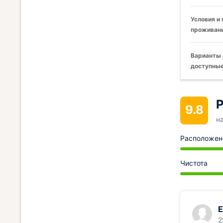
Условия и
проживани
Варианты 
доступные
Р
9.8
н
Расположен
Чистота
Е
2