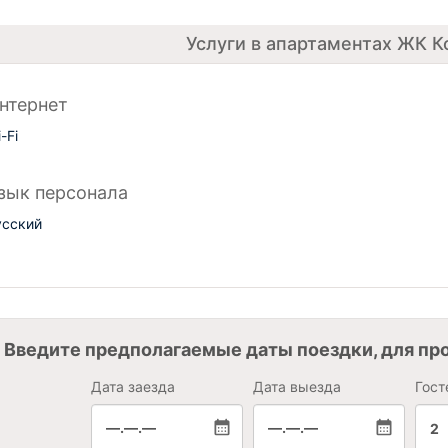
Услуги в апартаментах ЖК 
нтернет
-Fi
зык персонала
усский
Введите предполагаемые даты поездки, для пр
Дата заезда
Дата выезда
Гост
—.—.—
—.—.—
2