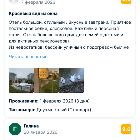
7 февраля 2026
Красивый вид из окна
Отель большой, стильный . Вкусные завтраки. Приятное
постельное белье, хлопковое. Вежливый персонал
отеля. Отель больше подходит для семей с детьми и
для активных пенсионеров)
Из недостатков: бассейн уличный с подогревом был не
комфортным) написано, что он 30 градусов, но по факту
Читать полностью
температура ниже , около 25 градусов) Негде посидеть
на улице, спрятавшись от дождя, только в номере))
Рядом нет кафе и инфраструктуры)
Проживание:
1 февраля 2026 (3 дня)
Тип номера:
Двухместный (Стандарт)
Галина
Г
9.6
20 января 2026