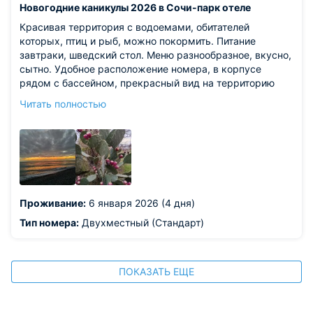
Новогодние каникулы 2026 в Сочи-парк отеле
Красивая территория с водоемами, обитателей
которых, птиц и рыб, можно покормить. Питание
завтраки, шведский стол. Меню разнообразное, вкусно,
сытно. Удобное расположение номера, в корпусе
рядом с бассейном, прекрасный вид на территорию
отеля, Сочи-парк и горы. Весёлая анимация, особенно
Читать полностью
понравились выступления кавер-групп в праздничные
дни.
Из недостатков: в душе необходимо заменить
напольный бордюр.
Проживание:
6 января 2026 (4 дня)
Тип номера:
Двухместный (Стандарт)
ПОКАЗАТЬ ЕЩЕ