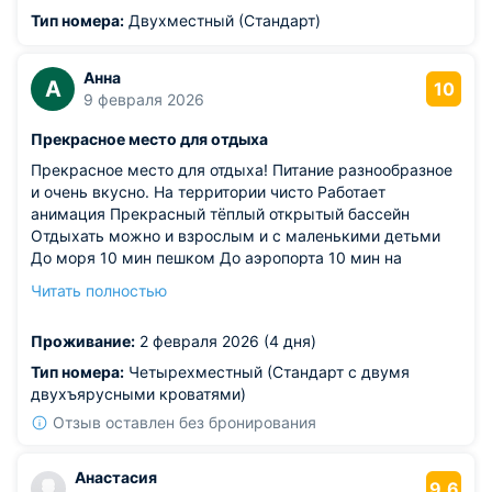
Тип номера:
Двухместный (Стандарт)
Анна
А
10
9 февраля 2026
Прекрасное место для отдыха
Прекрасное место для отдыха! Питание разнообразное
и очень вкусно. На территории чисто Работает
анимация Прекрасный тёплый открытый бассейн
Отдыхать можно и взрослым и с маленькими детьми
До моря 10 мин пешком До аэропорта 10 мин на
машине Прекрасный вид на горы На территории есть
Читать полностью
магазинчик с сувенирной продукцией , есть аптека ,
супермаркет и салон красоты. Есть пруды и рыбами и
Проживание:
2 февраля 2026 (4 дня)
лебёдки Есть рыбалка и банька) Если буду в Сочи- то
только в Сочи парк!
Тип номера:
Четырехместный (Стандарт с двумя
Из недостатков: минусов нет!
двухъярусными кроватями)
Отзыв оставлен без бронирования
Анастасия
9.6