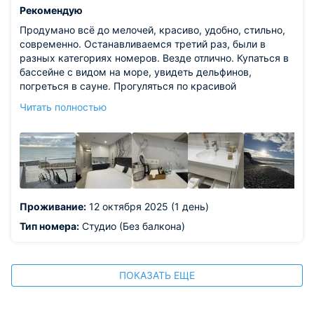
Рекомендую
Продумано всё до мелочей, красиво, удобно, стильно,
современно. Останавливаемся третий раз, были в
разных категориях номеров. Везде отлично. Купаться в
бассейне с видом на море, увидеть дельфинов,
погреться в сауне. Прогуляться по красивой
территории. Для каждого гостя халаты, полотенца для
Читать полностью
бассейна. В дождь предоставили гостевой зонт.Спасибо
девушке Дарье на стойке регистрации за
комплиментарное ранее заселение. (номер был готов)
Мы довольны, спасибо за отдых.
Проживание:
12 октября 2025 (1 день)
Тип номера:
Студио (Без балкона)
ПОКАЗАТЬ ЕЩЕ