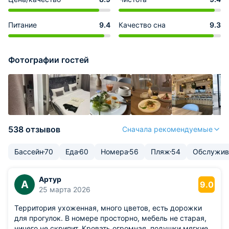
Питание
9.4
Качество сна
9.3
Фотографии гостей
538 отзывов
Сначала рекомендуемые
Бассейн
70
Еда
60
Номера
56
Пляж
54
Обслужив
Артур
А
9.0
25 марта 2026
Территория ухоженная, много цветов, есть дорожки
для прогулок. В номере просторно, мебель не старая,
ничего не скрипит. Кровать огромная, подушки мягкие,