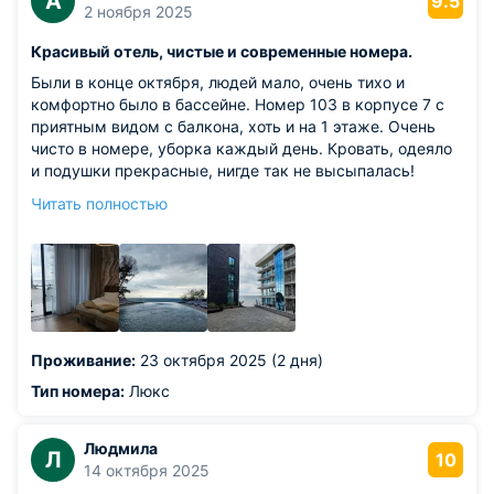
A
9.5
2 ноября 2025
Красивый отель, чистые и современные номера.
Были в конце октября, людей мало, очень тихо и
комфортно было в бассейне. Номер 103 в корпусе 7 с
приятным видом с балкона, хоть и на 1 этаже. Очень
чисто в номере, уборка каждый день. Кровать, одеяло
и подушки прекрасные, нигде так не высыпалась!
Питались в номере, но от ресторана в честь Дня
Читать полностью
рождения был комплимент, очень приятно. Плюс в
номере было шампанское и фрукты, орешки. На
территории два тёплых бассейна, рядом всегда
персонал, порядок и чистота.
Из недостатков: нам поезда не мешали, окна выходили
в другую сторону.
Проживание:
23 октября 2025 (2 дня)
Тип номера:
Люкс
Людмила
Л
10
14 октября 2025