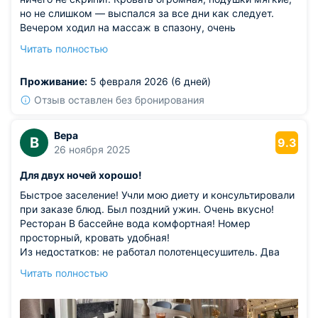
но не слишком — выспался за все дни как следует.
Вечером ходил на массаж в спазону, очень
понравилось.
Читать полностью
Из недостатков: из пожеланий: хотелось бы видеть
больше вариантов напитков в минибаре.
Проживание:
5 февраля 2026 (6 дней)
Отзыв оставлен без бронирования
Вера
В
9.3
26 ноября 2025
Для двух ночей хорошо!
Быстрое заселение! Учли мою диету и консультировали
при заказе блюд. Был поздний ужин. Очень вкусно!
Ресторан В бассейне вода комфортная! Номер
просторный, кровать удобная!
Из недостатков: не работал полотенцесушитель. Два
раза приходил техник, но не смог устранить причину.
Читать полностью
Сушила купальник феном. В раковине плохо уходила
вода.