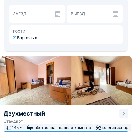
стоимость. Также общая кухня, где можно готовить
самостоятельно. Вечером работает бар, где можно
ЗАЕЗД
ВЫЕЗД
весело провести время.
На территории расположена площадка для детей с
услугами аниматора, крупногабаритный бассейн, также
можно заказать Джип-Тур. Расстояние до
ГОСТИ
железнодорожного вокзала «Сочи» — 24,8 км, до
2
Взрослых
аэропорта «Сочи» — 48,3 км.
Двухместный
Стандарт
14м²
собственная ванная комната
кондиционер