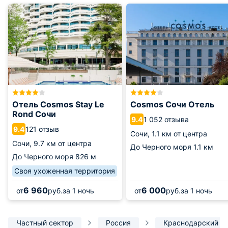
Отель Cosmos Stay Le
Cosmos Сочи Отель
Rond Сочи
1 052 отзыва
9.4
121 отзыв
9.4
Сочи,
1.1 км от центра
Сочи,
9.7 км от центра
До Черного моря
1.1 км
До Черного моря
826 м
Своя ухоженная территория
6 960
6 000
от
руб.
за 1 ночь
от
руб.
за 1 ночь
Частный сектор
Россия
Краснодарский к