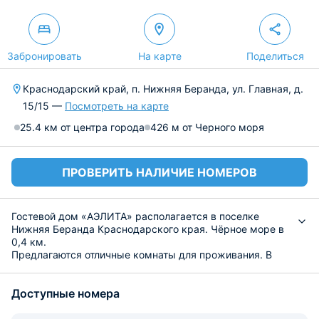
Забронировать
На карте
Поделиться
Краснодарский край, п. Нижняя Беранда, ул. Главная, д.
15/15 —
Посмотреть на карте
25.4 км от центра города
426 м от Черного моря
ПРОВЕРИТЬ НАЛИЧИЕ НОМЕРОВ
Гостевой дом «АЭЛИТА» располагается в поселке
Нижняя Беранда Краснодарского края. Чёрное море в
0,4 км.
Предлагаются отличные комнаты для проживания. В
них есть все для комфортабельного
времяпрепровождения гостей: душ, удобные спальные
Доступные номера
места, сплит-система, телевизор, WI-FI.
Присутствует замечательная столовая, где можно
питаться по желанию и даже включить питание в