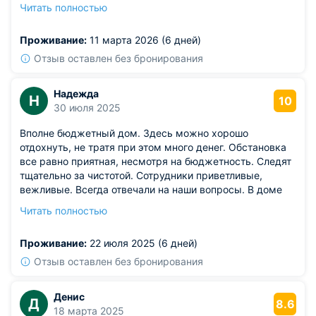
но зелёные деревья успокаивают. Телевизор с кучей
Читать полностью
каналов, нашёл пару старых фильмов, которые давно
хотел пересмотреть. Питание в отеле не брал, но рядом
Проживание:
11 марта 2026 (6 дней)
полно кафешек.
Из недостатков: единственное, чего не хватило —
Отзыв оставлен без бронирования
небольшого холодильника в номере.
Надежда
Н
10
30 июля 2025
Вполне бюджетный дом. Здесь можно хорошо
отдохнуть, не тратя при этом много денег. Обстановка
все равно приятная, несмотря на бюджетность. Следят
тщательно за чистотой. Сотрудники приветливые,
вежливые. Всегда отвечали на наши вопросы. В доме
было тихо и спокойно. В номере была не раз проведена
Читать полностью
уборка, поэтому к чистоте никаких нареканий нет.
Отличный вариант для отдыха на море. Рекомендую.
Проживание:
22 июля 2025 (6 дней)
Отзыв оставлен без бронирования
Денис
Д
8.6
18 марта 2025