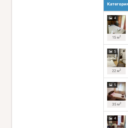
Категори
4
2
15 м
5
2
22 м
5
2
35 м
4