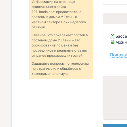
Информация на странице
официального сайта
101Hotels.com предоставлена
гостевым домом У Елены в
частном секторе Сочи недалеко
от моря.
Главное, что привлекает гостей в
Бассе
гостевом доме У Елены – это
Можн
бронирование по ценам без
посредников и реальные отзывы
Показат
от ранее проживавших гостей.
Задавайте вопросы по телефонам
на странице или общайтесь с
хозяевами напрямую.