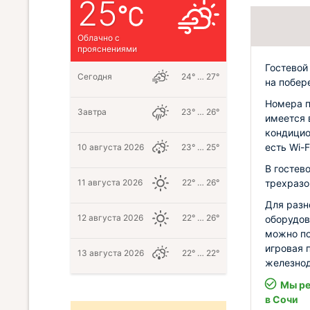
25
Облачно с
прояснениями
Гостевой
Сегодня
24° … 27°
на побер
Номера п
Завтра
23° … 26°
имеется 
кондицио
есть Wi-F
10 августа 2026
23° … 25°
В гостев
трехразо
11 августа 2026
22° … 26°
Для разн
12 августа 2026
22° … 26°
оборудов
можно по
игровая 
13 августа 2026
22° … 22°
железнод
Мы ре
в Сочи