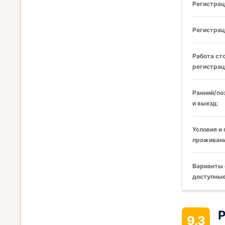
Регистрац
Регистрац
Работа ст
регистрац
Ранний/по
и выезд:
Условия и
проживани
Варианты 
доступные
Р
9.3