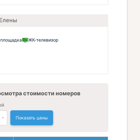
 Елены
 площадка
ЖК-телевизор
осмотра стоимости номеров
ей
Показать цены