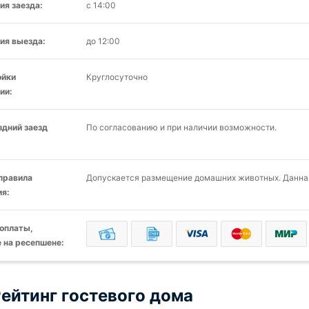
ия заезда:
с 14:00
ия выезда:
до 12:00
ойки
Круглосуточно
ии:
здний заезд
По согласованию и при наличии возможности.
 правила
Допускается размещение домашних животных. Данная
я:
оплаты,
 на ресепшене:
ейтинг гостевого дома