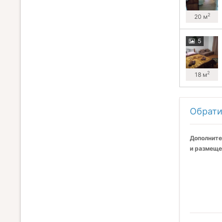
2
20 м
5
2
18 м
Обрати
Дополните
и размеще