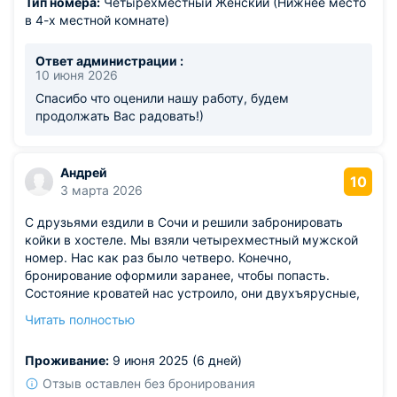
Тип номера:
Четырехместный Женский (Нижнее место
в 4-х местной комнате)
Ответ администрации :
10 июня 2026
Спасибо что оценили нашу работу, будем
продолжать Вас радовать!)
Андрей
10
3 марта 2026
С друзьями ездили в Сочи и решили забронировать
койки в хостеле. Мы взяли четырехместный мужской
номер. Нас как раз было четверо. Конечно,
бронирование оформили заранее, чтобы попасть.
Состояние кроватей нас устроило, они двухъярусные,
но удобные. Шкаф и кондиционер в номере были. Кухня
Читать полностью
общая, как и туалеты. Море очень близко, так что мы
отдохнули отлично. Оформление хостела современное,
Проживание:
9 июня 2025 (6 дней)
стильное. Отдыхает в хостеле в основном молодежь.
Отзыв оставлен без бронирования