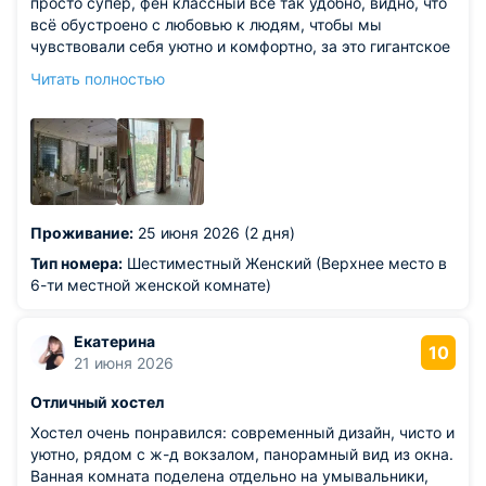
просто супер, фен классный всё так удобно, видно, что
всё обустроено с любовью к людям, чтобы мы
чувствовали себя уютно и комфортно, за это гигантское
спасибо, это очень приятно! И столько посуды
Читать полностью
необходимой и так обустроена кухня, какие вы
молодцы:) Было очень тихо, высыпались. В Сочи можно
приехать просто ради того чтобы пожить в этом отеле
Мы не успели посмотреть кино на мягком диванчике:)
Уже рекомендую всем друзьям Месторасположение
вообще нереально крутое. Самый центр и морской
вокзал для прогулок так близко. И отдельное спасибо,
Проживание:
25 июня 2026 (2 дня)
администратору Андрею!:) Он нас заселял в отель,
приятнейший человек, очень добрый!Спасибо всем за
Тип номера:
Шестиместный Женский (Верхнее место в
всё
6-ти местной женской комнате)
Из недостатков: нету такого!
Екатерина
10
21 июня 2026
Отличный хостел
Хостел очень понравился: современный дизайн, чисто и
уютно, рядом с ж-д вокзалом, панорамный вид из окна.
Ванная комната поделена отдельно на умывальники,