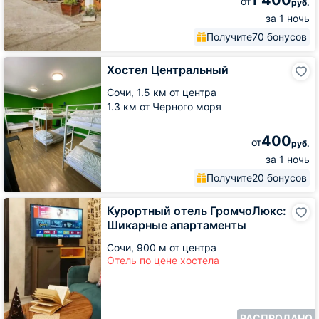
1 400
от
руб.
за 1 ночь
Получите
70 бонусов
Хостел
Хостел Центральный
Центральный
Сочи,
1.5 км от центра
1.3 км от Черного моря
400
от
руб.
за 1 ночь
Получите
20 бонусов
Курортный
Курортный отель ГромчоЛюкс:
отель
Шикарные апартаменты
ГромчоЛюкс:
Шикарные
Сочи,
900 м от центра
апартаменты
Отель по цене хостела
РАСПРОДАНО