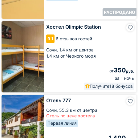
РАСПРОДАНО
Хостел
Хостел Olimpic Station
Olimpic
Station
9.1
6 отзывов гостей
Сочи,
1.4 км от центра
1.4 км от Черного моря
350
от
руб.
за 1 ночь
Получите
18 бонусов
Отель
Отель 777
777
Сочи,
55.3 км от центра
Отель по цене хостела
Первая линия