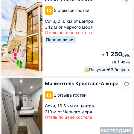
отель
Гермес
10
5 отзывов гостей
Сочи,
21.6 км от центра
342 м от Черного моря
Отель по цене хостела
Первая линия
1 250
от
руб.
за 1 ночь
Получите
63 бонуса
Мини-
Мини-отель Кристалл-Анкора
отель
Кристалл-
10
2 отзыва гостей
Анкора
Сочи,
16.6 км от центра
210 м от Черного моря
Отель по цене хостела
РАСПРОДАНО