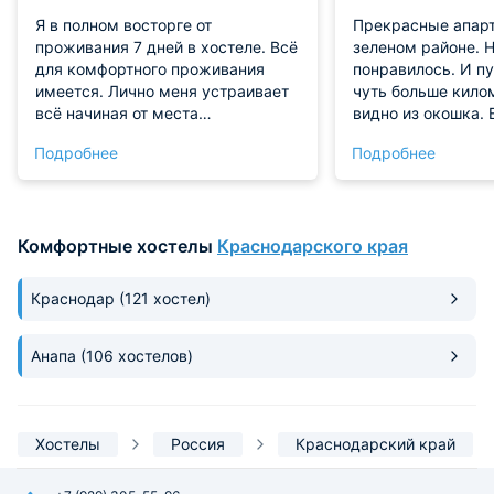
Я в полном восторге от
Прекрасные апарт
проживания 7 дней в хостеле. Всё
зеленом районе. 
для комфортного проживания
понравилось. И п
имеется. Лично меня устраивает
чуть больше килом
всё начиная от места
видно из окошка. 
расположения, вида из балкона,
свеженький ремон
Подробнее
Подробнее
условия проживания, чистота и
отделка, все сдел
персонал. Обязательно вернусь
Большой набор по
ещё.
кастрюльки чего 
не готовили, но в
Комфортные хостелы
Краснодарского края
такая подготовка!
Краснодар
(121 хостел)
Анапа
(106 хостелов)
Хостелы
Россия
Краснодарский край