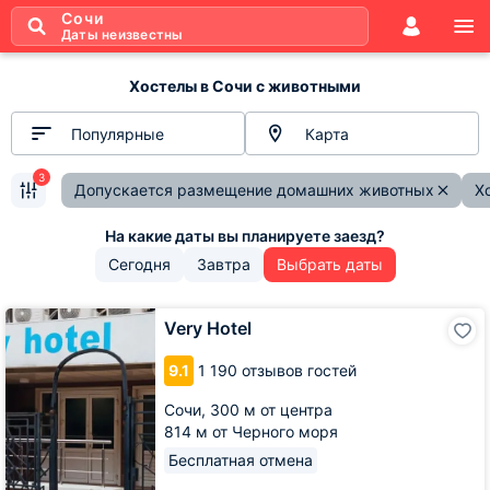
Сочи
Даты неизвестны
Хостелы в Сочи с животными
Популярные
Карта
3
Допускается размещение домашних животных
Х
Сегодня
Завтра
Выбрать даты
Very
Very Hotel
Hotel
9.1
1 190 отзывов гостей
Сочи,
300 м от центра
814 м от Черного моря
Бесплатная отмена