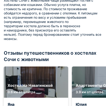
Хостелы Сочи с животными чаще размещают гостей с
собаками или кошками. Обычно услуга платна, но
стоимость не критична. По стоимости проживание
обойдется недорого, в сравнении с отелями. К питомцам
есть ограничения по весу и условиям пребывания
(например, перемещение животного по
территории хостела должно быть в переноске
и наморднике, без присмотра его оставлять
нельзя). Поэтому перед бронированием стоит уточнить все
нюансы.
Отзывы путешественников о хостелах
Сочи с животными
Хостел На Навагинской
Апартаменты Gr
0.6 км от центра
3.9 км от центра
Яна
Юлия