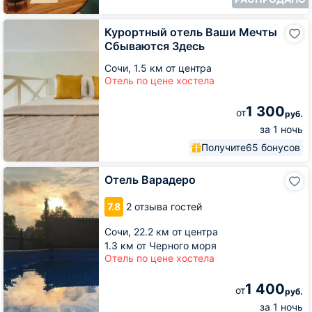
Курортный
Курортный отель Ваши Мечты
отель
Сбываются Здесь
Ваши
Мечты
Сочи,
1.5 км от центра
Сбываются
Отель по цене хостела
Здесь
1 300
от
руб.
за 1 ночь
Получите
65 бонусов
Отель
Отель Варадеро
Варадеро
7.8
2 отзыва гостей
Сочи,
22.2 км от центра
1.3 км от Черного моря
Отель по цене хостела
1 400
от
руб.
за 1 ночь