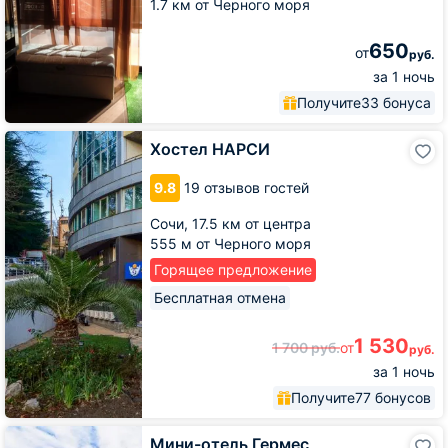
1.7 км от Черного моря
650
от
руб.
за 1 ночь
Получите
33 бонуса
Хостел
Хостел НАРСИ
НАРСИ
9.8
19 отзывов гостей
Сочи,
17.5 км от центра
555 м от Черного моря
Горящее предложение
Бесплатная отмена
1 530
1 700
руб.
от
руб.
за 1 ночь
Получите
77 бонусов
Мини-
Мини-отель Гермес