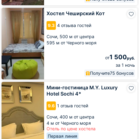
Хостел
Хостел Чеширский Кот
Чеширский
Кот
9.3
4 отзыва гостей
Сочи,
500 м от центра
595 м от Черного моря
1 500
от
руб.
за 1 ночь
Получите
75 бонусов
Мини-
Мини-гостиница M.Y. Luxury
гостиница
Hotel Sochi 4*
M.Y.
Luxury
9.6
1 отзыв гостей
Hotel
Sochi
Сочи,
400 м от центра
4*
4 м от Черного моря
Отель по цене хостела
Первая линия