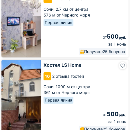
Сочи,
2.7 км от центра
576 м от Черного моря
Первая линия
500
от
руб.
за 1 ночь
Получите
25 бонусов
Хостел
Хостел LS Home
LS
Home
10
2 отзыва гостей
Сочи,
1000 м от центра
361 м от Черного моря
Первая линия
500
от
руб.
за 1 ночь
Получите
25 бонусов