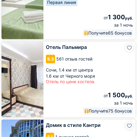
Первая линия
1 300
от
руб.
за 1 ночь
Получите
65 бонусов
Отель
Отель Пальмира
Пальмира
8.3
561 отзыв гостей
Сочи,
1.4 км от центра
1.6 км от Черного моря
Отель по цене хостела
1 500
от
руб.
за 1 ночь
Получите
75 бонусов
Домик
Домик в стиле Кантри
в
стиле
8.1
1 оценка гостей