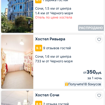
Кантри
Сочи,
1.5 км от центра
1.4 км от Черного моря
Отель по цене хостела
РАСПРОДАНО
Хостел
Хостел Ривьера
Ривьера
9.3
9 отзывов гостей
Сочи,
1.6 км от центра
733 м от Черного моря
350
от
руб.
за 1 ночь
Получите
18 бонусов
Хостел
Хостел Coчи
Coчи
8.9
2 отзыва гостей