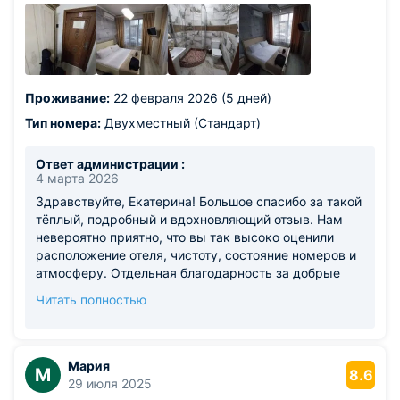
Проживание:
22 февраля 2026 (5 дней)
Тип номера:
Двухместный (Стандарт)
Ответ администрации :
4 марта 2026
Здравствуйте, Екатерина! Большое спасибо за такой
тёплый, подробный и вдохновляющий отзыв. Нам
невероятно приятно, что вы так высоко оценили
расположение отеля, чистоту, состояние номеров и
атмосферу. Отдельная благодарность за добрые
слова о персонале и уборке — для нашей команды
Читать полностью
очень важно, чтобы гости чувствовали комфорт, уют
и внимание к деталям. Рады, что вы отметили
белоснежное бельё, свежесть номера и общее
ощущение новизны. Особенно приятно, что вы уже
Мария
М
8.6
рекомендуете наш отель другим гостям — это
29 июля 2025
самая высокая оценка нашей работы. Будем