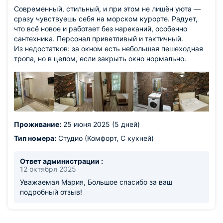
Современный, стильный, и при этом не лишён уюта —
искренне рады видеть вас снова в «Сочи Галерея
сразу чувствуешь себя на морском курорте. Радует,
Парк»! С теплом и заботой, Администрация отеля
что всё новое и работает без нареканий, особенно
«Сочи Галерея Парк»
сантехника. Персонал приветливый и тактичный.
Из недостатков: за окном есть небольшая пешеходная
тропа, но в целом, если закрыть окно нормально.
Проживание:
25 июня 2025 (5 дней)
Тип номера:
Студио (Комфорт, С кухней)
Ответ администрации :
12 октября 2025
Уважаемая Мария, Большое спасибо за ваш
подробный отзыв!