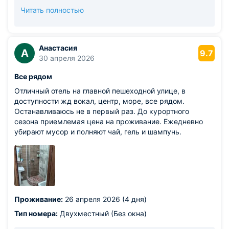
центре Сочи, близость к железнодорожному
Читать полностью
вокзалу, пляжам, кафе и прогулочной улице
Навагинской. Также спасибо, что отметили чистоту и
уют номера — для нашей команды это очень важно.
Благодарим Вас и за обратную связь относительно
Анастасия
А
9.7
размера номера. Действительно, номера одной
30 апреля 2026
категории могут немного отличаться по площади и
Все рядом
планировке. Нам жаль, что этот момент не
полностью оправдал Ваши ожидания. Будем
Отличный отель на главной пешеходной улице, в
искренне рады вновь приветствовать Вас в «Сочи
доступности жд вокал, центр, море, все рядом.
Галерея Парк» и постараемся сделать Ваш
Останавливаюсь не в первый раз. До курортного
следующий отдых ещё более комфортным! С теплом
сезона приемлемая цена на проживание. Ежедневно
и заботой, Администрация отеля «Сочи Галерея
убирают мусор и полняют чай, гель и шампунь.
Парк»
Проживание:
26 апреля 2026 (4 дня)
Тип номера:
Двухместный (Без окна)