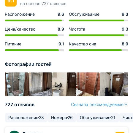
9.1
на основе 727 отзывов
Расположение
9.6
Обслуживание
9.3
Цена/качество
8.9
Чистота
9.3
Питание
9.1
Качество сна
8.9
Фотографии гостей
727 отзывов
Сначала рекомендуемые
Расположение
28
Номера
26
Обслуживание
21
Чист