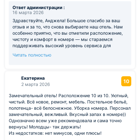
Ответ администрации :
16 марта 2026
Здравствуйте, Анджела! Большое спасибо за ваш
отзыв и за то, что снова выбираете наш отель. Нам
особенно приятно, что вы отметили расположение,
чистоту и комфорт в номере — мы стараемся
поддерживать высокий уровень сервиса для
каждого гостя. Рады, что вам нравится у нас
Читать полностью
останавливаться. Для нашей команды очень ценно,
когда гости возвращаются снова и снова. Будем
рады видеть вас в «Сочи Галерея Парк» ещё много
раз! С теплом и заботой, Администрация отеля
Екатерина
10
«Сочи Галерея Парк»
2 марта 2026
Замечательный отель! Расположение 10 из 10. Уютный,
чистый. Всё новое, ремонт, мебель. Постельное бельё,
полотенца- всё белоснежное. Уборка номера. Персонал
замечательный, вежливый. Вкусный запах в номере))
Однозначно всем уже рекомендовала и сама точно
вернусь! Молодцы- так держать!
Из недостатков: нет минусов, одни плюсы!