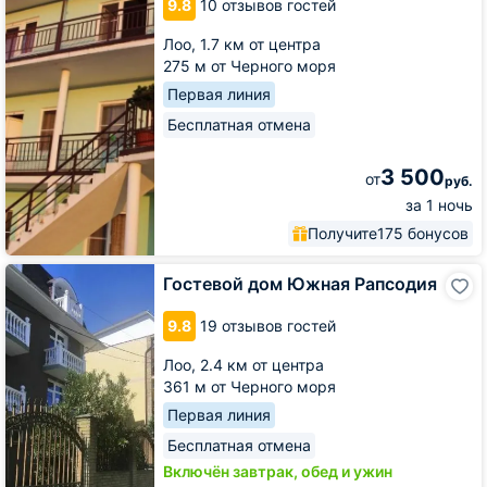
9.8
10 отзывов гостей
Лоо,
1.7 км от центра
275 м от Черного моря
Первая линия
Бесплатная отмена
3 500
от
руб.
за 1 ночь
Получите
175 бонусов
Гостевой
Гостевой дом Южная Рапсодия
дом
Южная
9.8
19 отзывов гостей
Рапсодия
Лоо,
2.4 км от центра
361 м от Черного моря
Первая линия
Бесплатная отмена
Включён завтрак, обед и ужин