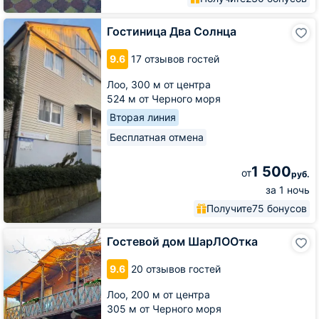
Гостиница
Гостиница Два Солнца
Два
Солнца
9.6
17 отзывов гостей
Лоо,
300 м от центра
524 м от Черного моря
Вторая линия
Бесплатная отмена
1 500
от
руб.
за 1 ночь
Получите
75 бонусов
Гостевой
Гостевой дом ШарЛООтка
дом
ШарЛООтка
9.6
20 отзывов гостей
Лоо,
200 м от центра
305 м от Черного моря