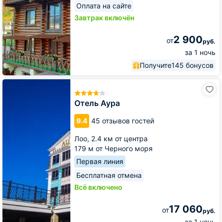
Оплата на сайте
Завтрак включён
2 900
от
руб.
за 1 ночь
Получите
145 бонусов
Отель
Аура
Отель Аура
9.4
45 отзывов гостей
Лоо,
2.4 км от центра
179 м от Черного моря
Первая линия
Бесплатная отмена
Всё включено
17 060
от
руб.
за 1 ночь