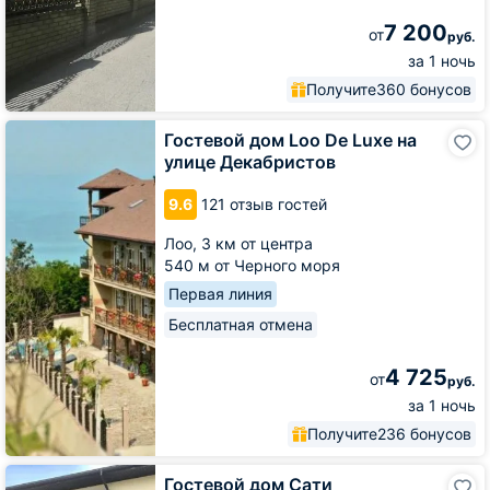
7 200
от
руб.
за 1 ночь
Получите
360 бонусов
Гостевой
Гостевой дом Loo De Luxe на
дом
улице Декабристов
Loo
De
9.6
121 отзыв гостей
Luxe
на
Лоо,
3 км от центра
улице
540 м от Черного моря
Декабристов
Первая линия
Бесплатная отмена
4 725
от
руб.
за 1 ночь
Получите
236 бонусов
Гостевой
Гостевой дом Сати