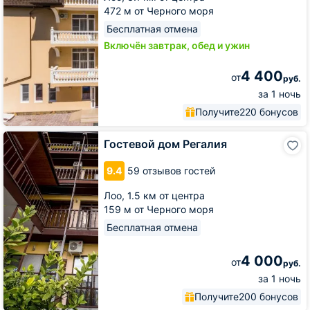
472 м от Черного моря
Бесплатная отмена
Включён завтрак, обед и ужин
4 400
от
руб.
за 1 ночь
Получите
220 бонусов
Гостевой
Гостевой дом Регалия
дом
Регалия
9.4
59 отзывов гостей
Лоо,
1.5 км от центра
159 м от Черного моря
Бесплатная отмена
4 000
от
руб.
за 1 ночь
Получите
200 бонусов