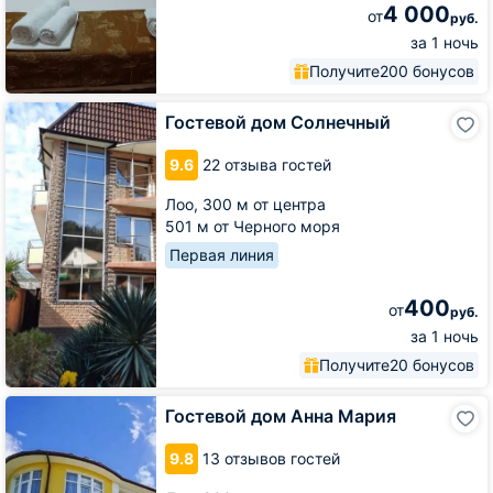
4 000
от
руб.
за 1 ночь
Получите
200 бонусов
Гостевой
Гостевой дом Солнечный
дом
Солнечный
9.6
22 отзыва гостей
Лоо,
300 м от центра
501 м от Черного моря
Первая линия
400
от
руб.
за 1 ночь
Получите
20 бонусов
Гостевой
Гостевой дом Анна Мария
дом
Анна
9.8
13 отзывов гостей
Мария