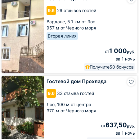
дом
Сати
9.6
26 отзывов гостей
Вардане,
5.1 км от Лоо
957 м от Черного моря
Вторая линия
1 000
от
руб.
за 1 ночь
Получите
50 бонусов
Гостевой
Гостевой дом Прохлада
дом
Прохлада
9.6
33 отзыва гостей
Лоо,
100 м от центра
370 м от Черного моря
637,50
от
руб.
за 1 ночь