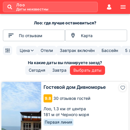
Лоо
Даты неизвестны
Лоо: где лучше остановиться?
По отзывам
Карта
Цена
Отели
Завтрак включён
Бассейн
5 
Сегодня
Завтра
Выбрать даты
Гостевой
Гостевой дом Дивноморье
дом
Дивноморье
9.8
30 отзывов гостей
Лоо,
1.3 км от центра
181 м от Черного моря
Первая линия