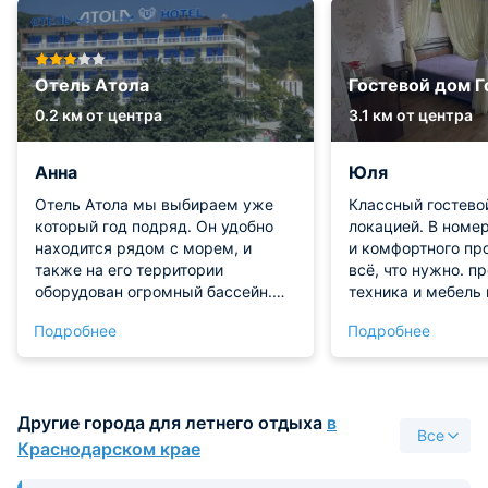
Отель Атола
Гостевой дом Г
0.2 км от центра
3.1 км от центра
Анна
Юля
Отель Атола мы выбираем уже
Классный гостево
который год подряд. Он удобно
локацией. В номе
находится рядом с морем, и
и комфортного пр
также на его территории
всё, что нужно. 
оборудован огромный бассейн.
техника и мебель
Лежаки, зонтики - это все всегда
состоянии. Никак
Подробнее
Подробнее
есть и их хватает на всех
во время прожива
отдыхающих. Номера
заметили! Рекоме
предлагаются разные, есть с
балконом или без. Можно взять с
Другие города для летнего отдыха
в
видом на море. Ресторан свой
Все
работает шикарный с хорошей
Краснодарском крае
верандой. Действующая система
- шведский стол. Очень достойное