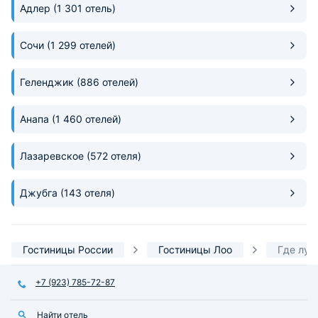
Адлер
(1 301 отель)
место и менять отель для отпуска
совсем не хочется.
Сочи
(1 299 отелей)
Геленджик
(886 отелей)
Анапа
(1 460 отелей)
Лазаревское
(572 отеля)
Джубга
(143 отеля)
Гостиницы России
Гостиницы Лоо
Где луч
+7 (923) 785-72-87
Найти отель