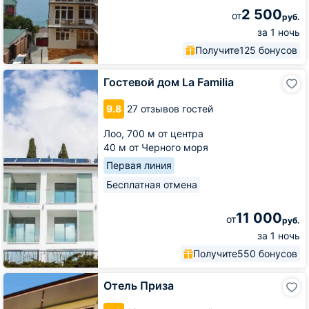
2 500
от
руб.
за 1 ночь
Получите
125 бонусов
Гостевой
Гостевой дом La Familia
дом
La
9.8
27 отзывов гостей
Familia
Лоо,
700 м от центра
40 м от Черного моря
Первая линия
Бесплатная отмена
11 000
от
руб.
за 1 ночь
Получите
550 бонусов
Отель
Отель Приза
Приза