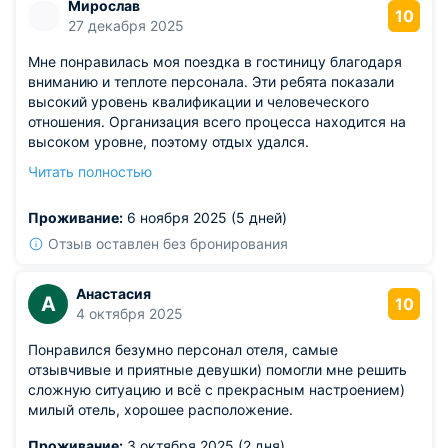
Мирослав
10
27 декабря 2025
Мне понравилась моя поездка в гостиницу благодаря
вниманию и теплоте персонала. Эти ребята показали
высокий уровень квалификации и человеческого
отношения. Организация всего процесса находится на
высоком уровне, поэтому отдых удался.
Предоставленные апартаменты понравились качеством
Читать полностью
мебели и чистотой комнат. Мой личный приоритет —
комфортный сон, в гостинице его обеспечивают сполна.
Проживание:
6 ноября 2025 (5 дней)
Это идеальное место для тех, кому важен уют и доброе
расположение духа.
Отзыв оставлен без бронирования
Анастасия
А
10
4 октября 2025
Понравился безумно персонал отеля, самые
отзывчивые и приятные девушки) помогли мне решить
сложную ситуацию и всё с прекрасным настроением)
милый отель, хорошее расположение.
Проживание:
3 октября 2025 (2 дня)