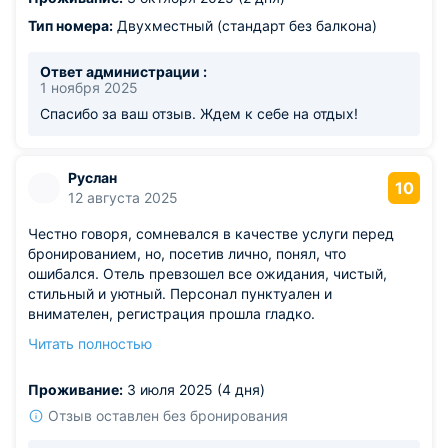
Тип номера:
Двухместный (стандарт без балкона)
Ответ администрации :
1 ноября 2025
Спасибо за ваш отзыв. Ждем к себе на отдых!
Руслан
10
12 августа 2025
Честно говоря, сомневался в качестве услуги перед
бронированием, но, посетив лично, понял, что
ошибался. Отель превзошел все ожидания, чистый,
стильный и уютный. Персонал пунктуален и
внимателен, регистрация прошла гладко.
Предоставленный номер идеально подходит для
Читать полностью
комфортного отдыха. Гигиенические стандарты
соблюдены строго, уборка постоянная. Проблем не
Проживание:
3 июля 2025 (4 дня)
возникло, отзывы пишу искренние и положительные.
Отзыв оставлен без бронирования