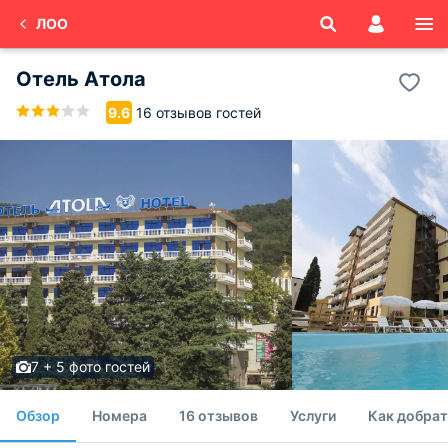
ЛОО
Отель Атола
16 отзывов гостей
9.6
7 + 5 фото гостей
Обзор
Номера
16 отзывов
Услуги
Как добрат