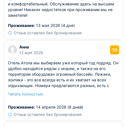
и комфортабельный. Обслуживание здесь на высшем
уровне! Никаких недостатков при проживании мы не
заметили!
Проживание:
13 мая 2026 (4 дня)
Отзыв оставлен без бронирования
Анна
10
12 мая 2026
Отель Атола мы выбираем уже который год подряд. Он
удобно находится рядом с морем, и также на его
территории оборудован огромный бассейн. Лежаки,
зонтики - это все всегда есть и их хватает на всех
отдыхающих. Номера предлагаются разные, есть с
балконом или без. Можно взять с видом на море.
Читать полностью
Ресторан свой работает шикарный с хорошей верандой.
Действующая система - шведский стол. Очень
Проживание:
14 апреля 2026 (8 дней)
достойное место и менять отель для отпуска совсем не
хочется.
Отзыв оставлен без бронирования