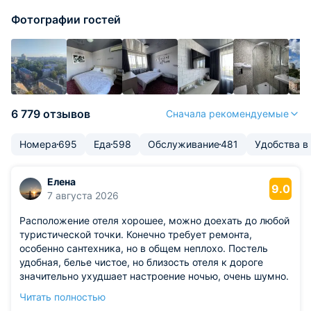
Фотографии гостей
6 779 отзывов
Сначала рекомендуемые
Номера
695
Еда
598
Обслуживание
481
Удобства в
Елена
9.0
7 августа 2026
Расположение отеля хорошее, можно доехать до любой
туристической точки. Конечно требует ремонта,
особенно сантехника, но в общем неплохо. Постель
удобная, белье чистое, но близость отеля к дороге
значительно ухудшает настроение ночью, очень шумно.
В целом кто любит спать с закрытыми окнами и
Читать полностью
кондиционером, возможно, это не помеха. Есть что