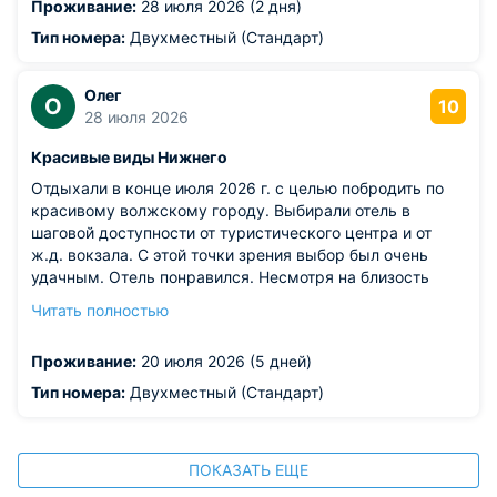
Проживание:
28 июля 2026 (2 дня)
поддоне. Старые, грязные, болтающиеся по полу
шторки на душевой. (номер 1009)
Тип номера:
Двухместный (Стандарт)
Олег
О
10
28 июля 2026
Красивые виды Нижнего
Отдыхали в конце июля 2026 г. с целью побродить по
красивому волжскому городу. Выбирали отель в
шаговой доступности от туристического центра и от
ж.д. вокзала. С этой точки зрения выбор был очень
удачным. Отель понравился. Несмотря на близость
дороги в номере было достаточно тихо, соседей не
Читать полностью
слышно вообще. Отдельная благодарность за отличное
питание. Заказывали обеды (шведский стол) - все очень
Проживание:
20 июля 2026 (5 дней)
вкусно, выбор блюд вполне достаточен. В период
нашего отдыха было достаточно жарко, поэтому
Тип номера:
Двухместный (Стандарт)
хочется сказать спасибо за прекрасную окрошку, с
которой всегда начинали обед. В целом впечатление об
отеле и персонале остались самые благоприятные.
ПОКАЗАТЬ ЕЩЕ