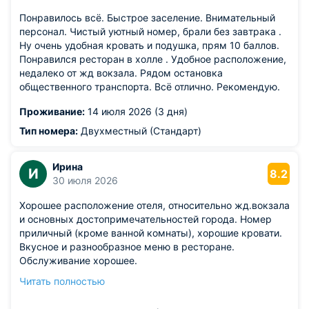
Понравилось всё. Быстрое заселение. Внимательный
персонал. Чистый уютный номер, брали без завтрака .
Ну очень удобная кровать и подушка, прям 10 баллов.
Понравился ресторан в холле . Удобное расположение,
недалеко от жд вокзала. Рядом остановка
общественного транспорта. Всё отлично. Рекомендую.
Проживание:
14 июля 2026 (3 дня)
Тип номера:
Двухместный (Стандарт)
Ирина
И
8.2
30 июля 2026
Хорошее расположение отеля, относительно жд.вокзала
и основных достопримечательностей города. Номер
приличный (кроме ванной комнаты), хорошие кровати.
Вкусное и разнообразное меню в ресторане.
Обслуживание хорошее.
Из недостатков: ванная комната требует значительного
Читать полностью
ремонта (убитые плитка, унитаз, душ). Плохой напор
воды, слив плохо работает, вода скппливается в