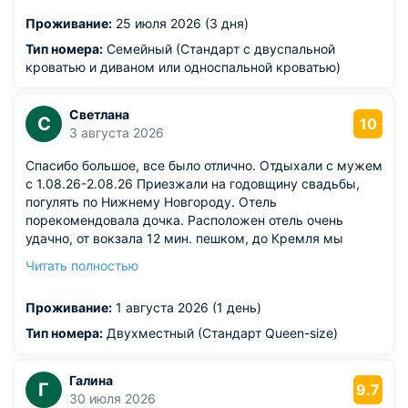
улучшать. Но в принципе, рекомендую! Ресторан в
Проживание:
25 июля 2026 (3 дня)
отеле хороший- все вкусно, возможно дороговаты
завтраки и ужины по стоимости, но обед - стоимость
Тип номера:
Семейный (Стандарт с двуспальной
доступная. Шведский стол.
кроватью и диваном или односпальной кроватью)
Из недостатков: близость отеля к дороге - очень шумно
в ночное время!
Светлана
С
10
3 августа 2026
Спасибо большое, все было отлично. Отдыхали с мужем
с 1.08.26-2.08.26 Приезжали на годовщину свадьбы,
погулять по Нижнему Новгороду. Отель
порекомендовала дочка. Расположен отель очень
удачно, от вокзала 12 мин. пешком, до Кремля мы
также ходили пешком, но можно на автобусе 87.
Читать полностью
Спасибо всему обслуживающему персоналу. Ребята
молодцы!
Проживание:
1 августа 2026 (1 день)
Тип номера:
Двухместный (Стандарт Queen-size)
Галина
Г
9.7
30 июля 2026