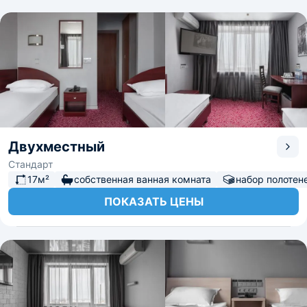
Новгород». Отель имеет очень удобную транспортную
развязку: около отеля находятся остановки, с помощью
которых можно быстро добраться в любую точку
города. А также развлекательные заведения:
Планетарий, цирк, художественный музей, театр им. М.
Горького. Для любителей спортивных событий будет
плюсом расположение нового стадиона. Вся сеть
отелей «Marins Park Hotel» ориентирована на единичные
стандарты гостеприимства и высокий качественный
сервис.
Двухместный
Стандарт
17м²
собственная ванная комната
набор полотен
ПОКАЗАТЬ ЦЕНЫ