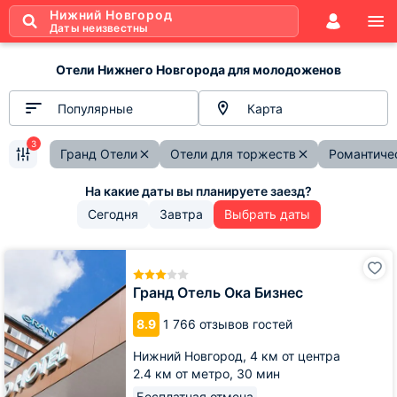
Нижний Новгород
Даты неизвестны
Отели Нижнего Новгорода для молодоженов
Популярные
Карта
3
Гранд Отели
Отели для торжеств
Романтиче
Сегодня
Завтра
Выбрать даты
Гранд
Отель
Ока
Гранд Отель Ока Бизнес
Бизнес
8.9
1 766 отзывов гостей
Нижний Новгород,
4 км от центра
2.4 км от метро,
30 мин
Бесплатная отмена