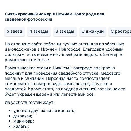
Снять красивый номер в Нижнем Новгороде для
свадебной фотосессии
5 звезд
4 звезды
3 звезды
С джакузи
С рестор
На странице сайта собраны лучшие отели для влюбленных
и молодоженов в Нижнем Новгороде. Благодаря удобным
фильтрам, есть возможность выбрать недорогой номер в
романтическом отеле.
Романтические отели в Нижнем Новгороде прекрасно
подойдут для проведения свадебного отпуска, медового
месяца и свиданий. Персонал часто предоставляет
комплимент в номер в виде шампанского, фруктов и
сладостей. Кроме этого, по предварительной заявке номер
будет украшен шарами или лепестками роз.
Из удобств гостей ждут:
удобная двуспальная кровать;
джакузи;
мини-бар;
халаты;