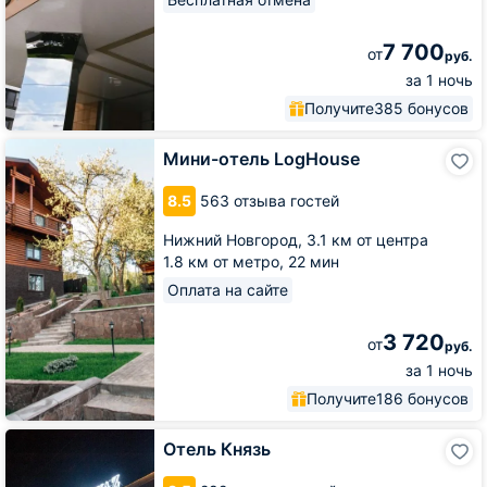
7 700
от
руб.
за 1 ночь
Получите
385 бонусов
Мини-
Мини-отель LogHouse
отель
LogHouse
8.5
563 отзыва гостей
Нижний Новгород,
3.1 км от центра
1.8 км от метро,
22 мин
Оплата на сайте
3 720
от
руб.
за 1 ночь
Получите
186 бонусов
Отель
Отель Князь
Князь