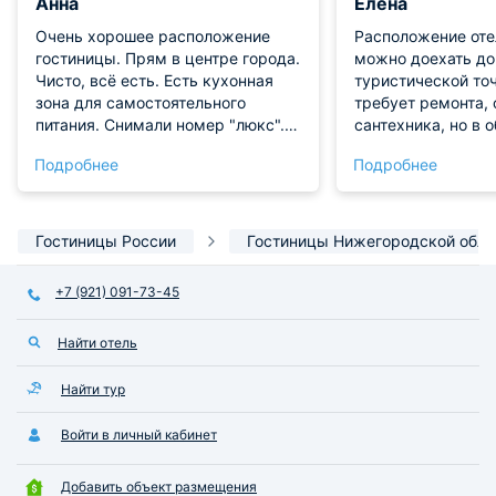
Анна
Елена
Очень хорошее расположение
Расположение оте
гостиницы. Прям в центре города.
можно доехать до
Чисто, всё есть. Есть кухонная
туристической точ
зона для самостоятельного
требует ремонта,
питания. Снимали номер "люкс".
сантехника, но в 
Большой комфортный номер для
Постель удобная, 
Подробнее
Подробнее
большой семьи!!! Бельё просто
близость отеля к 
белоснежное. Всё есть!!!
значительно ухуд
Рекомендую!
ночью, очень шумн
любит спать с за
Гостиницы России
Гостиницы Нижегородской обла
и кондиционером,
не помеха. Есть ч
+7 (921) 091-73-45
в принципе, реко
Ресторан в отеле 
Найти отель
вкусно, возможно
завтраки и ужины
но обед - стоимос
Найти тур
Шведский стол.
Войти в личный кабинет
Добавить объект размещения