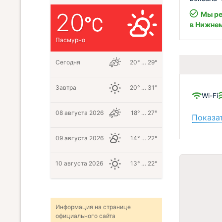
20
Мы ре
в Нижне
Пасмурно
Сегодня
20° … 29°
Завтра
20° … 31°
Wi-Fi
08 августа 2026
18° … 27°
Показат
09 августа 2026
14° … 22°
10 августа 2026
13° … 22°
Информация на странице
официального сайта