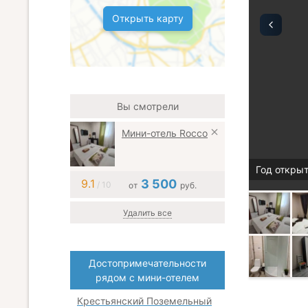
Открыть карту
Вы смотрели
Мини-отель Rocco
Год открыт
9.1
3 500
/ 10
от
руб.
Удалить все
Достопримечательности
рядом с мини-отелем
Крестьянский Поземельный