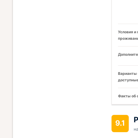
Условия и
проживани
Дополните
Варианты 
доступные
Факты об 
Р
9.1
н