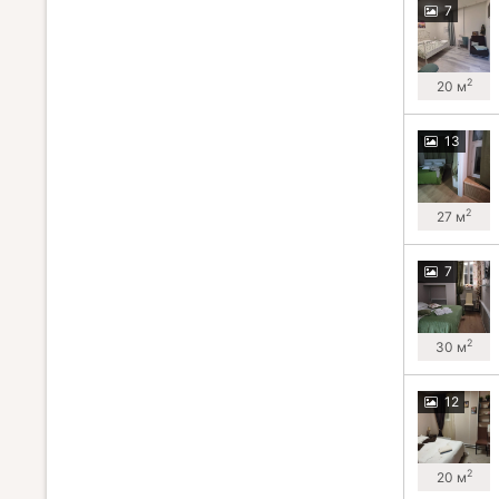
7
2
20 м
13
2
27 м
7
2
30 м
12
2
20 м