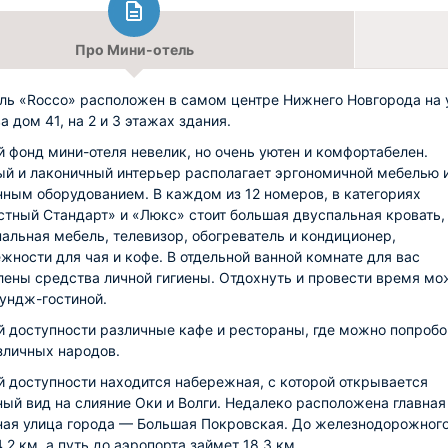
Про Мини-отель
ль «Rocco» расположен в самом центре Нижнего Новгорода на 
 дом 41, на 2 и 3 этажах здания.
 фонд мини-отеля невелик, но очень уютен и комфортабелен.
й и лаконичный интерьер располагает эргономичной мебелью 
ным оборудованием. В каждом из 12 номеров, в категориях
тный Стандарт» и «Люкс» стоит большая двуспальная кровать,
альная мебель, телевизор, обогреватель и кондиционер,
жности для чая и кофе. В отдельной ванной комнате для вас
лены средства личной гигиены. Отдохнуть и провести время мо
ундж-гостиной.
й доступности различные кафе и рестораны, где можно попробо
зличных народов.
й доступности находится набережная, с которой открывается
ый вид на слияние Оки и Волги. Недалеко расположена главная
ая улица города — Большая Покровская. До железнодорожног
,2 км, а путь до аэропорта займет 18,3 км.