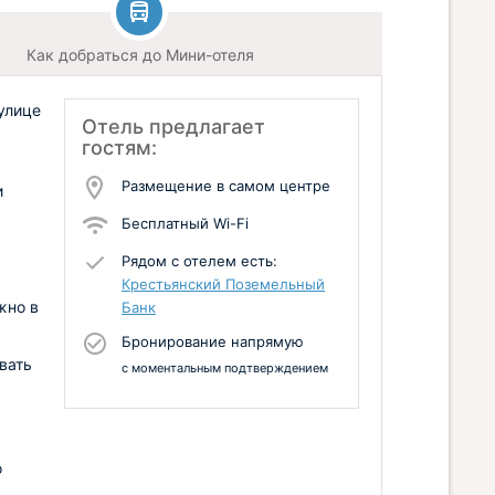
Как добраться до Мини-отеля
улице
Отель предлагает
гостям:
Размещение в самом центре
и
Бесплатный Wi-Fi
Рядом с отелем есть:
Крестьянский Поземельный
жно в
Банк
Бронирование напрямую
вать
с моментальным подтверждением
о