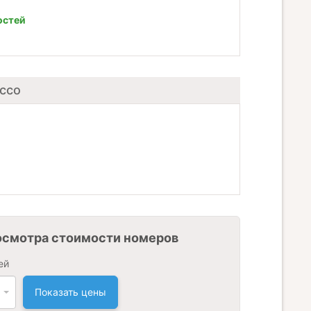
остей
cco
осмотра стоимости номеров
ей
Показать цены