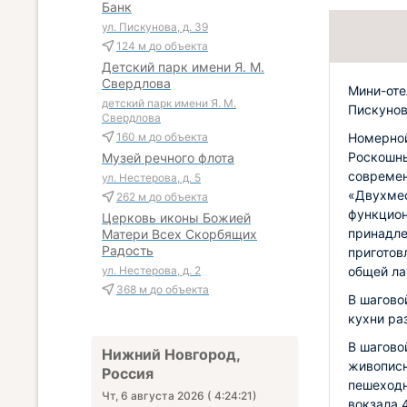
Банк
ул. Пискунова, д. 39
124 м
до объекта
Детский парк имени Я. М.
Свердлова
Мини-оте
детский парк имени Я. М.
Пискунова
Свердлова
Номерной
160 м
до объекта
Роскошны
Музей речного флота
современ
ул. Нестерова, д. 5
«Двухмес
262 м
до объекта
функцион
Церковь иконы Божией
принадле
Матери Всех Скорбящих
Радость
приготов
общей ла
ул. Нестерова, д. 2
368 м
до объекта
В шагово
кухни ра
В шагово
Нижний Новгород,
живописн
Россия
пешеходн
Чт, 6 августа 2026
(
4:24:22
)
вокзала 4