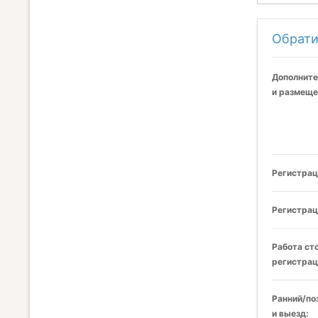
Обрати
Дополните
и размеще
Регистрац
Регистрац
Работа ст
регистрац
Ранний/по
и выезд: