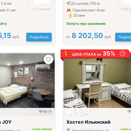
 2.4 км
До центра 700 м
17 отзывов
1264 
ая 1.1 км
Горьковская 1.6 км
20 мин
айте
Оплата при заселении
5,15
8 202,50
руб.
от
руб.
Подробнее
Подроб
35%
ЦЕНА УПАЛА на
Wi-Fi
;
n JOY
Хостел Ильинский
ОЧЕНЬ ХОРОШО
ОЧЕНЬ 
овгород, ул.
Нижний Новгород, ул.