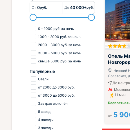
0
40 000+
От
руб.
До
руб.
0
-
1000
руб.
за ночь
1000
-
2000
руб.
за ночь
2000
-
3000
руб.
за ночь
3000
-
5000
руб.
за ночь
Всё включено
Отель Ma
свыше
5000
руб.
за ночь
Новгоро
Нижний Н
Популярные
Советская, д
Отели
До центра
от
2000
до
3000
руб.
Московск
11 мин
от
3000
до
5000
руб.
Бесплатная
Завтрак включён
5 звезд
5 90
от
4 звезды
3 звезды