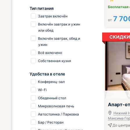
Бесплатная
Тип питания
Завтрак включён
7 70
от
Включён завтрак и ужин
или обед
СКИДКИ
Включён завтрак, обед и
ужин
Всё включено
Собственная кухня
Удобства в отеле
Конференц-зал
Wi-Fi
Обеденный стол
;
Апарт-от
Микроволновая печь
Нижний Н
Автостоянка / Парковка
Максима Горь
Бар / Ресторан
До центра