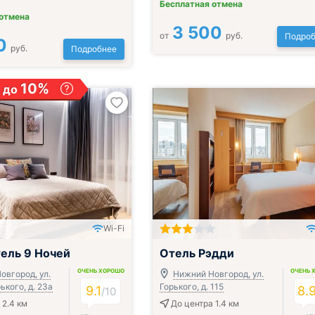
Бесплатная отмена
 отмена
3 500
от
руб.
Подроб
0
руб.
Подробнее
10%
 до
Wi-Fi
ель 9 Ночей
Отель Рэдди
ОЧЕНЬ ХОРОШО
ОЧЕНЬ 
овгород, ул.
Нижний Новгород, ул.
кого, д. 23а
Горького, д. 115
9.1
8.
/
10
 2.4 км
До центра 1.4 км