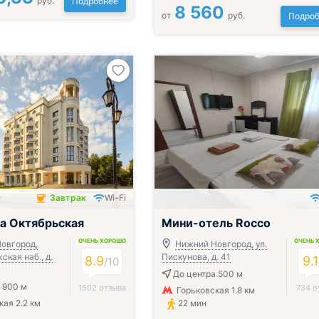
руб.
Подробнее
8 560
от
руб.
Подроб
Завтрак
Wi-Fi
чён
а Октябрьская
Мини-отель Rocco
ОЧЕНЬ ХОРОШО
ОЧЕНЬ 
овгород,
Нижний Новгород, ул.
кая наб., д.
Пискунова, д. 41
8.9
9.1
/
10
До центра 500 м
 900 м
1502 отзыва
734 о
Горьковская 1.8 км
кая 2.2 км
22 мин