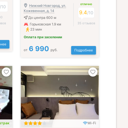
ОТЛИЧНО
Нижний Новгород, ул.
/
10
Кожевенная, д. 14
9.4
/
10
30
До центра 600 м
ывов
35 отзывов
Горьковская 1.9 км
23 мин
Оплата при заселении
нее
6 990
от
руб.
Подробнее
втрак
Wi-Fi