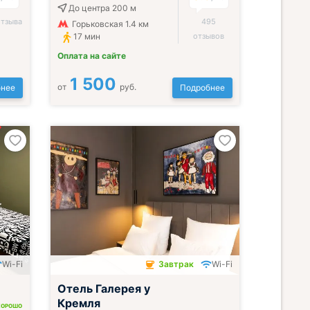
До центра 200 м
отзыва
495
Горьковская 1.4 км
17 мин
отзывов
Оплата на сайте
1 500
от
руб.
нее
Подробнее
Wi-Fi
Завтрак
Wi-Fi
Завтрак включён
Отель Галерея у
Кремля
ХОРОШО