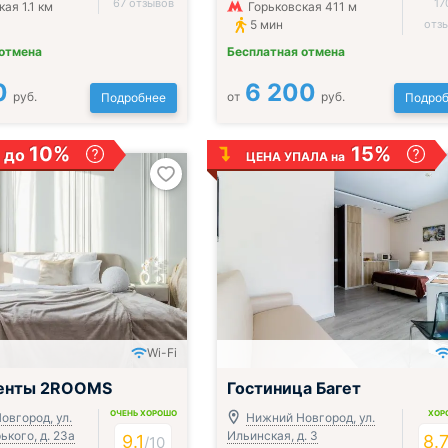
67 отзывов
17
ая 1.1 км
Горьковская 411 м
5 мин
отз
 отмена
Бесплатная отмена
0
6 200
руб.
от
руб.
Подробнее
Подроб
10%
15%
 до
ЦЕНА УПАЛА на
Wi-Fi
;
енты 2ROOMS
Гостиница Багет
ОЧЕНЬ ХОРОШО
ХОР
овгород, ул.
Нижний Новгород, ул.
кого, д. 23а
Ильинская, д. 3
9.1
8.
/
10