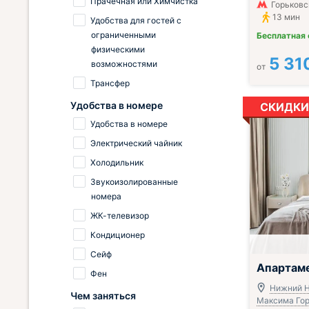
Прачечная или Химчистка
Горьковск
13 мин
Удобства для гостей с
ограниченными
Бесплатная
физическими
5 31
возможностями
от
Трансфер
Удобства в номере
СКИДКИ
Удобства в номере
Электрический чайник
Холодильник
Звукоизолированные
номера
ЖК-телевизор
Кондиционер
Сейф
;
Апартам
Фен
Нижний Н
Чем заняться
Максима Горь