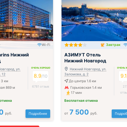
Wi-Fi
Завтрак
Завтрак включён
rins Нижний
АЗИМУТ Отель
д
Нижний Новгород
ОЧЕНЬ ХОРОШО
ОЧЕНЬ 
овгород, ул.
Нижний Новгород, ул.
. 12
Заломова, д. 2
8.9
9.1
/
10
 3 км
До центра 1.6 км
6781 отзыв
27
ая 869 м
Горьковская 1.4 км
17 мин
отз
 отмена
Бесплатная отмена
0
7 500
руб.
от
руб.
Подробнее
Подроб