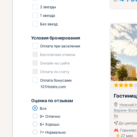
от
2 звезды
1 звезда
Без звезд
Условия бронирования
Оплата при заселении
Бесплатная отмена
Онлайн на сайте
Оплата по счету
Оплата бонусами
101Hotels.com
Завтрак вклю
Гостиниц
Оценка по отзывам
Нижний Н
Все
Верхне-Волжс
9а
9+ Отлично
До центра
8+ Хорошо
Горьковс
7+ Нормально
27 мин