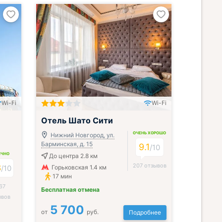
Wi-Fi
Wi-Fi
Включён завтрак и ужин или обед
Отель Шато Сити
ОЧЕНЬ ХОРОШО
Нижний Новгород, ул.
Барминская, д. 15
9.1
/
10
ИЧНО
До центра 2.8 км
207 отзывов
3
/
10
Горьковская 1.4 км
17 мин
67
Бесплатная отмена
ывов
5 700
от
руб.
Подробнее