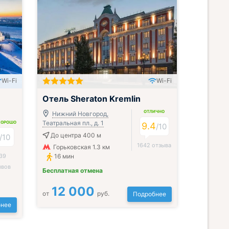
Wi-Fi
Wi-Fi
Отель Sheraton Kremlin
ОТЛИЧНО
Нижний Новгород,
Театральная пл., д. 1
ХОРОШО
9.4
/
10
До центра 400 м
/
10
1642 отзыва
Горьковская 1.3 км
39
16 мин
ывов
Бесплатная отмена
12 000
от
руб.
Подробнее
нее