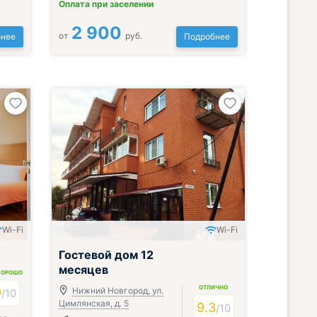
Оплата при заселении
2 900
от
руб.
нее
Подробнее
Wi-Fi
Wi-Fi
Гостевой дом 12
месяцев
ХОРОШО
ОТЛИЧНО
9
Нижний Новгород, ул.
/
10
Цимлянская, д. 5
9.3
/
10