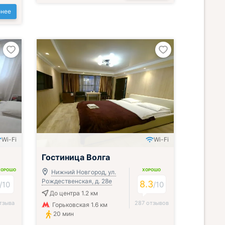
нее
Wi-Fi
Wi-Fi
Гостиница Волга
ХОРОШО
ХОРОШО
Нижний Новгород, ул.
Рождественская, д. 28е
8.3
/
10
/
10
До центра 1.2 км
тзыва
287 отзывов
Горьковская 1.6 км
20 мин