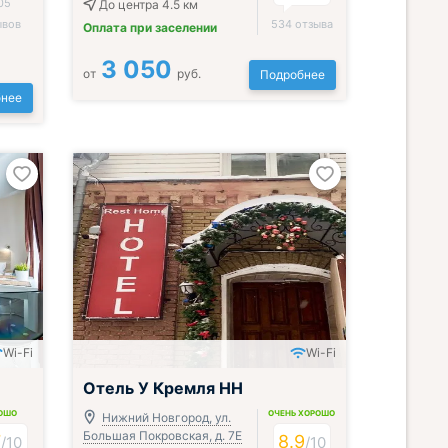
05
До центра 4.5 км
ывов
534 отзыва
Оплата при заселении
3 050
от
руб.
Подробнее
нее
Wi-Fi
Wi-Fi
Отель У Кремля НН
ОШО
ОЧЕНЬ ХОРОШО
Нижний Новгород, ул.
Большая Покровская, д. 7Е
7
8.9
/
10
/
10