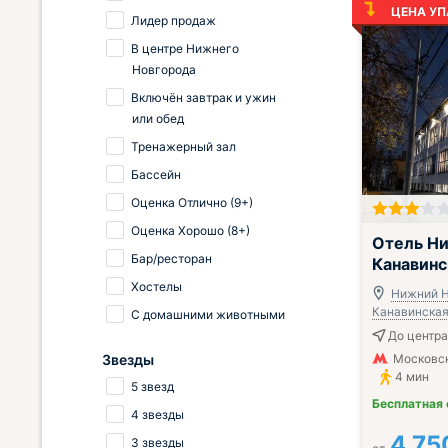
ЦЕНА УП
Лидер продаж
В центре Нижнего
Новгорода
Включён завтрак и ужин
или обед
Тренажерный зал
Бассейн
Оценка Отлично (9+)
Оценка Хорошо (8+)
;
Отель Н
Бар/ресторан
Канавинс
Хостелы
Нижний Н
Канавинская,
С домашними животными
До центра
Московск
Звезды
4 мин
5 звезд
Бесплатная
4 звезды
4 75
3 звезды