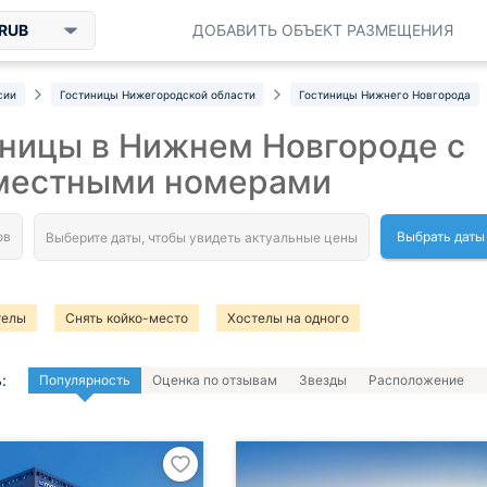
RUB
ДОБАВИТЬ ОБЪЕКТ РАЗМЕЩЕНИЯ
сии
Гостиницы Нижегородской области
Гостиницы Нижнего Новгорода
ницы в Нижнем Новгороде с
местными номерами
Выбрать даты
телы
Снять койко-место
Хостелы на одного
:
Популярность
Оценка по отзывам
Звезды
Расположение