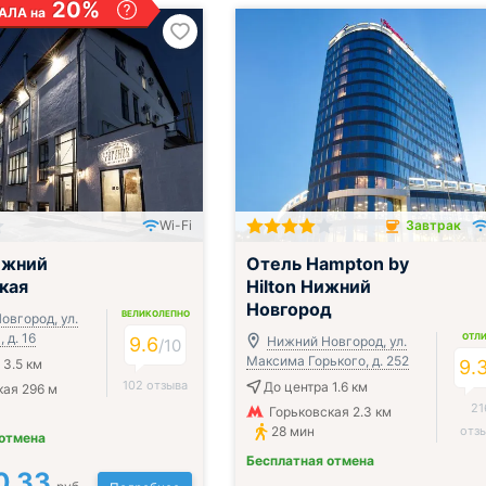
20%
АЛА на
Wi-Fi
Завтрак
Завтрак включён
ижний
Отель Hampton by
кая
Hilton Нижний
Новгород
ВЕЛИКОЛЕПНО
овгород, ул.
 д. 16
ОТЛ
9.6
Нижний Новгород, ул.
/
10
Максима Горького, д. 252
 3.5 км
9.
102 отзыва
До центра 1.6 км
ая 296 м
21
Горьковская 2.3 км
28 мин
отз
 отмена
Бесплатная отмена
0,33