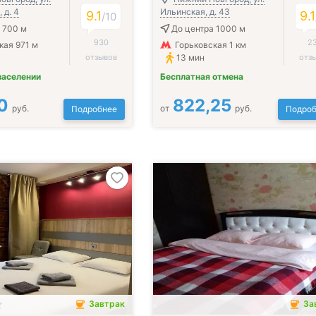
 д. 4
Ильинская, д. 43
9.1
9.1
/
10
 700 м
До центра 1000 м
930
2
кая 971 м
Горьковская 1 км
отзывов
13 мин
отз
заселении
Бесплатная отмена
0
822,25
руб.
от
руб.
Подробнее
Подроб
Завтрак
За