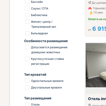
Бассейн
До центра
Горьковск
Сауна / СПА
13 мин
Библиотека
Оплата на с
Фитнес-центр /
Тренажерный зал
6 91
от
Бильярдная
Особенности размещения
Допускается размещение
домашних животных
Круглосуточная стойка
регистрации
Тип кроватей
Односпальные кровати
Двуспальные кровати
Тип размещения
Отель in
Отели
Нижний Н