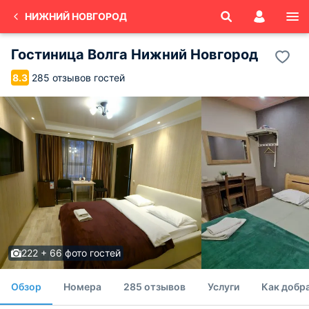
НИЖНИЙ НОВГОРОД
Гостиница Волга Нижний Новгород
285 отзывов гостей
8.3
222 + 66 фото гостей
Обзор
Номера
285 отзывов
Услуги
Как добр