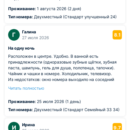
Проживание:
1 августа 2026 (2 дня)
Тип номера:
Двухместный (Стандарт улучшенный 24)
Галина
Г
8.1
27 июля 2026
На одну ночь
Расположен в центре. Удобно. В ванной есть
принадлежности (одноразовые зубные щётки, зубная
паста, шампунь, гель для душа, полотенца, тапочки).
Чайник и чашки в номере. Холодильник, телевизор.
Из недостатков: окно номера выходило на соседний
ресторан, который работал всю ночь. Под окном
Читать полностью
пытались курить его сотрудники. Окно пришлось
закрыть, хотя было очень душно. Кондиционера нет,
Проживание:
25 июля 2026 (1 день)
был настольный вентилятор, который не спасал
ситуацию. Фен по запросу. Некоторые бытовые мелочи
Тип номера:
Двухместный (Стандарт Семейный 33 34)
портили общее впечатление (неприятный запах и длина
шторы в ванной комнате, отсутствие розетки у стола
Ирина
для включения чайника и пр)
И
9.7