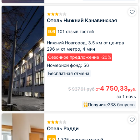
Отель
Нижний
Канавинская
Отель Нижний Канавинская
9.6
101 отзыв гостей
Нижний Новгород,
3.5 км от центра
296 м от метро,
4 мин
Сезонное предложение -20%
Номерной фонд: 56
Бесплатная отмена
4 750,33
5 937,91
руб.
от
руб.
за 1 ночь
Получите
238 бонусов
Отель
Рэдди
Отель Рэдди
8.9
1 705 отзывов гостей