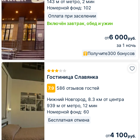
143 м от метро,
2 мин
Номерной фонд: 102
Оплата при заселении
Включён завтрак, обед и ужин
6 000
от
руб.
за 1 ночь
Получите
300 бонусов
Гостиница
Славянка
Гостиница Славянка
7.9
586 отзывов гостей
Нижний Новгород,
8.3 км от центра
939 м от метро,
12 мин
Номерной фонд: 60
Бесплатная отмена
4 100
от
руб.