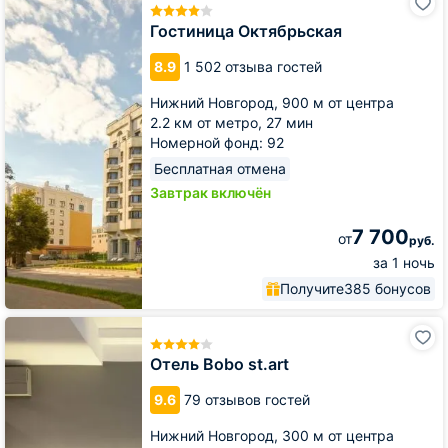
Октябрьская
Гостиница Октябрьская
8.9
1 502 отзыва гостей
Нижний Новгород,
900 м от центра
2.2 км от метро,
27 мин
Номерной фонд: 92
Бесплатная отмена
Завтрак включён
7 700
от
руб.
за 1 ночь
Получите
385 бонусов
Отель
Bobo
st.art
Отель Bobo st.art
9.6
79 отзывов гостей
Нижний Новгород,
300 м от центра