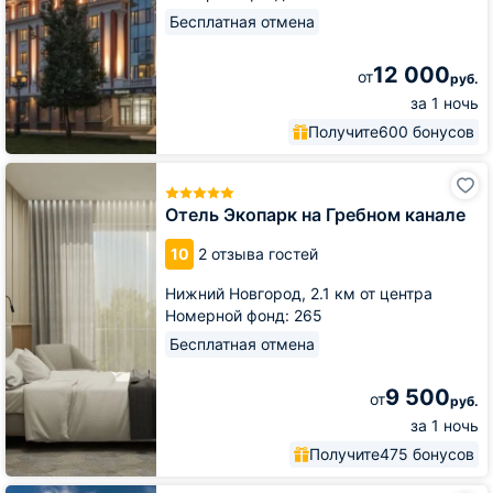
Бесплатная отмена
12 000
от
руб.
за 1 ночь
Получите
600 бонусов
Отель
Экопарк
на
Отель Экопарк на Гребном канале
Гребном
канале
10
2 отзыва гостей
Нижний Новгород,
2.1 км от центра
Номерной фонд: 265
Бесплатная отмена
9 500
от
руб.
за 1 ночь
Получите
475 бонусов