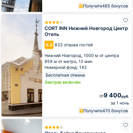
Получите
485 бонусов
СORT
INN
Нижний
СORT INN Нижний Новгород Центр
Новгород
Отель
Центр
Отель
9.3
833 отзыва гостей
Нижний Новгород,
1000 м от центра
959 м от метро,
12 мин
Номерной фонд: 143
Бесплатная отмена
Завтрак включён
9 400
от
руб.
за 1 ночь
Получите
470 бонусов
Отель
Байка
Канавинская