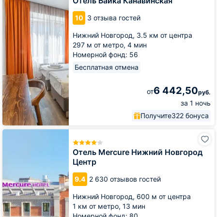
Отель Байка Канавинская
10
3 отзыва гостей
Нижний Новгород,
3.5 км от центра
297 м от метро,
4 мин
Номерной фонд: 56
Бесплатная отмена
6 442,50
от
руб.
за 1 ночь
Получите
322 бонуса
Отель
Mercure
Нижний
Отель Mercure Нижний Новгород
Новгород
Центр
Центр
9.4
2 630 отзывов гостей
Нижний Новгород,
600 м от центра
1 км от метро,
13 мин
Номерной фонд: 80