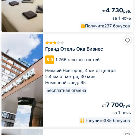
4 730
от
руб.
за 1 ночь
Получите
237 бонусов
Гранд
Отель
Ока
Гранд Отель Ока Бизнес
Бизнес
8.9
1 766 отзывов гостей
Нижний Новгород,
4 км от центра
2.4 км от метро,
30 мин
Номерной фонд: 65
Бесплатная отмена
7 700
от
руб.
за 1 ночь
Получите
385 бонусов
Гостиница