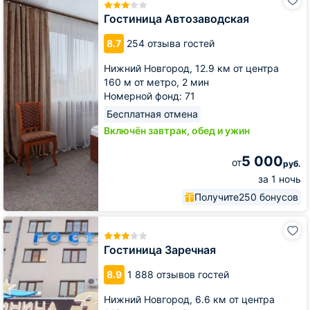
Автозаводская
Гостиница Автозаводская
8.7
254 отзыва гостей
Нижний Новгород,
12.9 км от центра
160 м от метро,
2 мин
Номерной фонд: 71
Бесплатная отмена
Включён завтрак, обед и ужин
5 000
от
руб.
за 1 ночь
Получите
250 бонусов
Гостиница
Заречная
Гостиница Заречная
8.9
1 888 отзывов гостей
Нижний Новгород,
6.6 км от центра