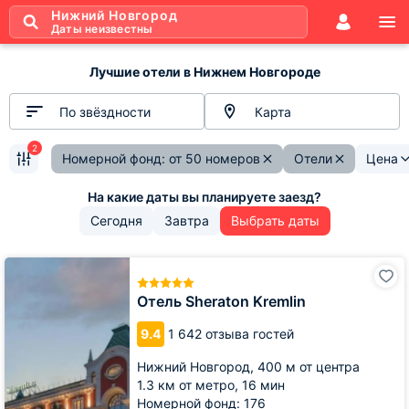
Нижний Новгород
Даты неизвестны
Лучшие отели в Нижнем Новгороде
По звёздности
Карта
2
Номерной фонд: от 50 номеров
Отели
Цена
Сегодня
Завтра
Выбрать даты
Отель
Sheraton
Kremlin
Отель Sheraton Kremlin
9.4
1 642 отзыва гостей
Нижний Новгород,
400 м от центра
1.3 км от метро,
16 мин
Номерной фонд: 176