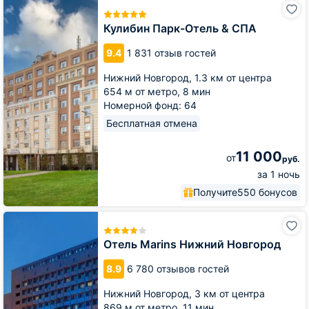
Кулибин
Парк-
Отель
Кулибин Парк-Отель & СПА
&
СПА
9.4
1 831 отзыв гостей
Нижний Новгород,
1.3 км от центра
654 м от метро,
8 мин
Номерной фонд: 64
Бесплатная отмена
11 000
от
руб.
за 1 ночь
Получите
550 бонусов
Отель
Marins
Нижний
Отель Marins Нижний Новгород
Новгород
8.9
6 780 отзывов гостей
Нижний Новгород,
3 км от центра
869 м от метро,
11 мин