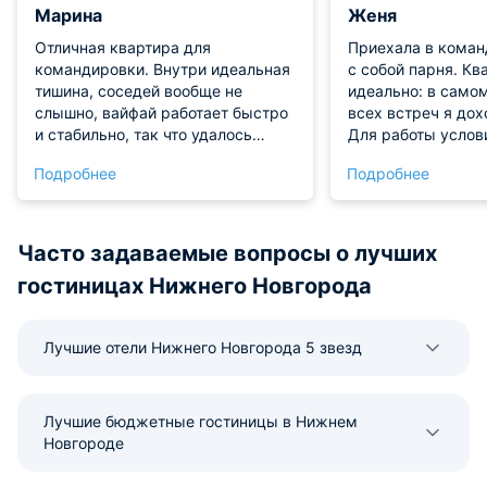
Марина
Женя
Отличная квартира для
Приехала в коман
командировки. Внутри идеальная
с собой парня. К
тишина, соседей вообще не
идеально: в самом
слышно, вайфай работает быстро
всех встреч я до
и стабильно, так что удалось
Для работы услов
спокойно поработать вечером за
вайфай летает. П
Подробнее
Подробнее
ноутбуком. Расположение
мы могли спокойн
удобное, до всех нужных мне
ужин на классной 
адресов добрался без пробок.
отдохнуть. Ощуще
пожили в своей ст
Часто задаваемые вопросы о лучших
гостиницах Нижнего Новгорода
Лучшие отели Нижнего Новгорода 5 звезд
Лучшие бюджетные гостиницы в Нижнем
Новгороде