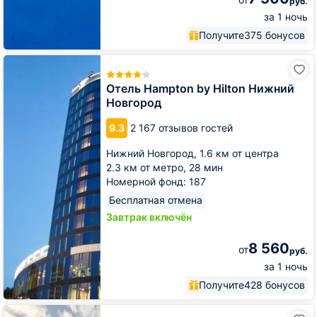
руб.
за 1 ночь
Получите
375 бонусов
Отель
Hampton
by
Отель Hampton by Hilton Нижний
Hilton
Новгород
Нижний
Новгород
9.3
2 167 отзывов гостей
Нижний Новгород,
1.6 км от центра
2.3 км от метро,
28 мин
Номерной фонд: 187
Бесплатная отмена
Завтрак включён
8 560
от
руб.
за 1 ночь
Получите
428 бонусов
Гостиница