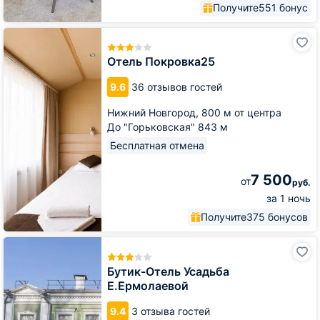
Получите
551 бонус
Отель
Покровка25
Отель Покровка25
9.6
36 отзывов гостей
Нижний Новгород,
800 м от центра
До "Горьковская" 843 м
Бесплатная отмена
7 500
от
руб.
за 1 ночь
Получите
375 бонусов
Бутик-
Отель
Усадьба
Бутик-Отель Усадьба
Е.Ермолаевой
Е.Ермолаевой
9.4
3 отзыва гостей