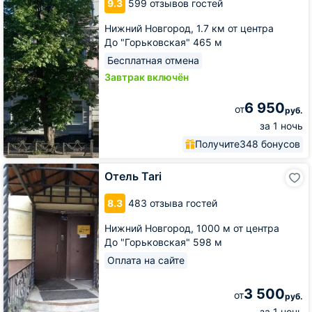
9.3
599 отзывов гостей
Нижний Новгород,
1.7 км от центра
До "Горьковская" 465 м
Бесплатная отмена
Завтрак включён
6 950
от
руб.
за 1 ночь
Получите
348 бонусов
Отель
Отель Tari
Tari
8.3
483 отзыва гостей
Нижний Новгород,
1000 м от центра
До "Горьковская" 598 м
Оплата на сайте
3 500
от
руб.
за 1 ночь