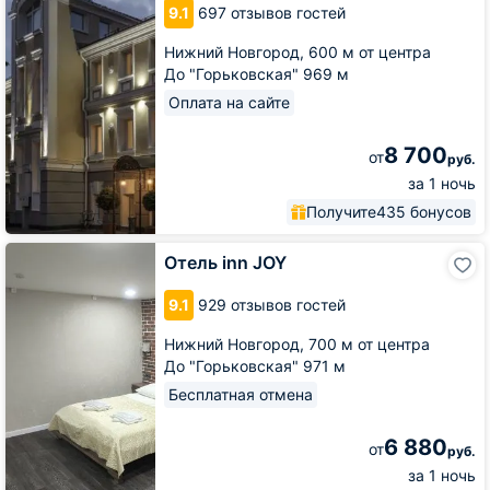
9.1
697 отзывов гостей
Нижний Новгород,
600 м от центра
До "Горьковская" 969 м
Оплата на сайте
8 700
от
руб.
за 1 ночь
Получите
435 бонусов
Отель
Отель inn JOY
inn
JOY
9.1
929 отзывов гостей
Нижний Новгород,
700 м от центра
До "Горьковская" 971 м
Бесплатная отмена
6 880
от
руб.
за 1 ночь