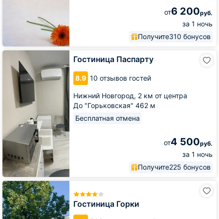
6 200
от
руб.
за 1 ночь
Получите
310 бонусов
Гостиница
Гостиница Паспарту
Паспарту
8.9
10 отзывов гостей
Нижний Новгород,
2 км от центра
До "Горьковская" 462 м
Бесплатная отмена
4 500
от
руб.
за 1 ночь
Получите
225 бонусов
Гостиница
Горки
Гостиница Горки