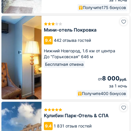
Получите
175 бонусов
Мини-
отель
Покровка
Мини-отель Покровка
9.4
442 отзыва гостей
Нижний Новгород,
1.6 км от центра
До "Горьковская" 646 м
Бесплатная отмена
8 000
от
руб.
за 1 ночь
Получите
400 бонусов
Кулибин
Парк-
Отель
Кулибин Парк-Отель & СПА
&
СПА
9.4
1 831 отзыв гостей