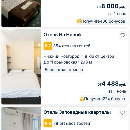
8 000
от
руб.
за 1 ночь
Получите
400 бонусов
Отель
Отель На Новой
На
Новой
8.7
354 отзыва гостей
Нижний Новгород,
1.8 км от центра
До "Горьковская" 293 м
Бесплатная отмена
4 488
от
руб.
за 1 ночь
Получите
224 бонуса
Отель
Отель Заповедные кварталы
Заповедные
кварталы
9.6
78 отзывов гостей