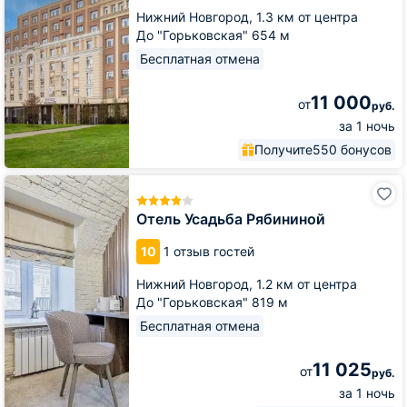
Нижний Новгород,
1.3 км от центра
До "Горьковская" 654 м
Бесплатная отмена
11 000
от
руб.
за 1 ночь
Получите
550 бонусов
Отель
Усадьба
Рябининой
Отель Усадьба Рябининой
10
1 отзыв гостей
Нижний Новгород,
1.2 км от центра
До "Горьковская" 819 м
Бесплатная отмена
11 025
от
руб.
за 1 ночь