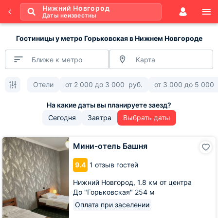
Нижний Новгород
Даты неизвестны
Гостиницы у метро Горьковская в Нижнем Новгороде
Ближе к метро
Карта
Отели
от
2 000
до
3 000
руб.
от
3 000
до
5 000
Сегодня
Завтра
Выбрать даты
Мини-
Мини-отель Башня
отель
Башня
9.4
1 отзыв гостей
Нижний Новгород,
1.8 км от центра
До "Горьковская" 254 м
Оплата при заселении