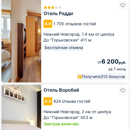
Отель
Рэдди
Отель Рэдди
8.9
1 705 отзывов гостей
Нижний Новгород,
1.4 км от центра
До "Горьковская" 411 м
Бесплатная отмена
6 200
от
руб.
за 1 ночь
Получите
310 бонусов
Отель
Отель Воробей
Воробей
9.3
424 отзыва гостей
Нижний Новгород,
2 км от центра
До "Горьковская" 453 м
Завтрак включён