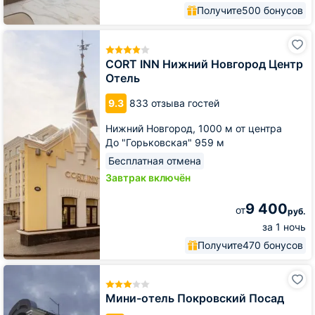
Получите
500 бонусов
СORT
INN
Нижний
СORT INN Нижний Новгород Центр
Новгород
Отель
Центр
Отель
9.3
833 отзыва гостей
Нижний Новгород,
1000 м от центра
До "Горьковская" 959 м
Бесплатная отмена
Завтрак включён
9 400
от
руб.
за 1 ночь
Получите
470 бонусов
Мини-
отель
Покровский
Мини-отель Покровский Посад
Посад