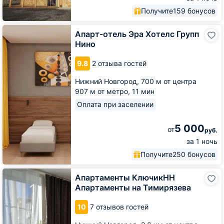
Получите
159 бонусов
Апарт-
Апарт-отель Эра Хотелс Групп
отель
Нино
Эра
Хотелс
9.8
2 отзыва гостей
Групп
Нино
Нижний Новгород,
700 м от центра
907 м от метро,
11 мин
Оплата при заселении
5 000
от
руб.
за 1 ночь
Получите
250 бонусов
Апартаменты
Апартаменты КлючикНН
КлючикНН
Апартаменты на Тимирязева
Апартаменты
на
10
7 отзывов гостей
Тимирязева