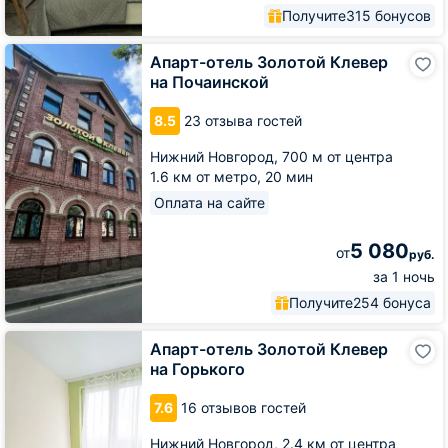
Получите
315 бонусов
Апарт-
Апарт-отель Золотой Клевер
отель
на Почаинской
Золотой
Клевер
8.5
23 отзыва гостей
на
Почаинской
Нижний Новгород,
700 м от центра
1.6 км от метро,
20 мин
Оплата на сайте
5 080
от
руб.
за 1 ночь
Получите
254 бонуса
Апарт-
Апарт-отель Золотой Клевер
отель
на Горького
Золотой
Клевер
7.6
16 отзывов гостей
на
Горького
Нижний Новгород,
2.4 км от центра