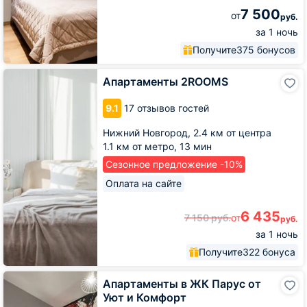
7 500
от
руб.
за 1 ночь
Получите
375 бонусов
Апартаменты
Апартаменты 2ROOMS
2ROOMS
9.1
17 отзывов гостей
Нижний Новгород,
2.4 км от центра
1.1 км от метро,
13 мин
Сезонное предложение -10%
Оплата на сайте
6 435
7 150
руб.
от
руб.
за 1 ночь
Получите
322 бонуса
Апартаменты
Апартаменты в ЖК Парус от
в
Уют и Комфорт
ЖК