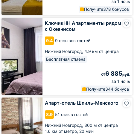
за 1 ночь
Получите
378 бонусов
КлючикНН
КлючикНН Апартаменты рядом
Апартаменты
с Океанисом
рядом
с
9.4
9 отзывов гостей
Океанисом
Нижний Новгород,
4.9 км от центра
Бесплатная отмена
6 885
от
руб.
за 1 ночь
Получите
344 бонуса
Апарт-
Апарт-отель Шпиль-Менского
отель
Шпиль-
8.9
51 отзыв гостей
Менского
Нижний Новгород,
300 м от центра
1.6 км от метро,
20 мин