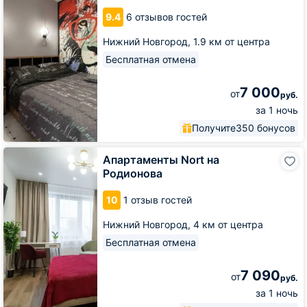
Парус
9.4
6 отзывов гостей
от
Уют
Нижний Новгород,
1.9 км от центра
и
Комфорт
Бесплатная отмена
7 000
от
руб.
за 1 ночь
Получите
350 бонусов
Апартаменты
Апартаменты Nort на
Nort
Родионова
на
Родионова
10
1 отзыв гостей
Нижний Новгород,
4 км от центра
Бесплатная отмена
7 090
от
руб.
за 1 ночь