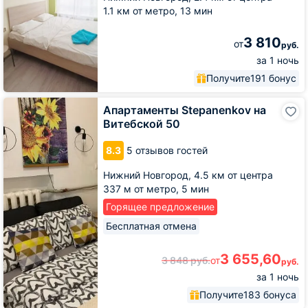
1.1 км от метро,
13 мин
3 810
от
руб.
за 1 ночь
Получите
191 бонус
Апартаменты
Апартаменты Stepanenkov на
Stepanenkov
Витебской 50
на
Витебской
8.3
5 отзывов гостей
50
Нижний Новгород,
4.5 км от центра
337 м от метро,
5 мин
Горящее предложение
Бесплатная отмена
3 655,60
3 848
руб.
от
руб.
за 1 ночь
Получите
183 бонуса