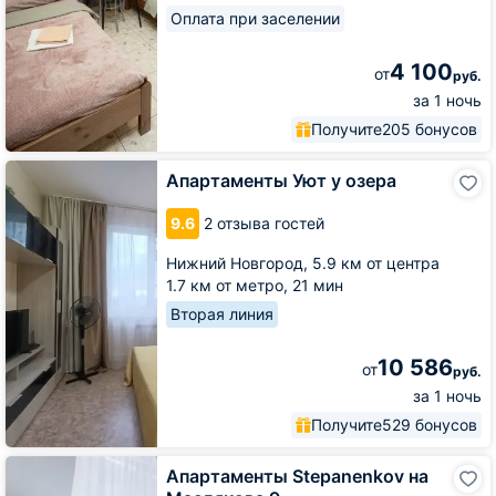
Оплата при заселении
4 100
от
руб.
за 1 ночь
Получите
205 бонусов
Апартаменты
Апартаменты Уют у озера
Уют
у
9.6
2 отзыва гостей
озера
Нижний Новгород,
5.9 км от центра
1.7 км от метро,
21 мин
Вторая линия
10 586
от
руб.
за 1 ночь
Получите
529 бонусов
Апартаменты
Апартаменты Stepanenkov на
Stepanenkov