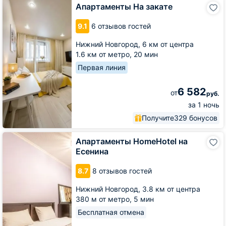
Апартаменты
Апартаменты На закате
На
закате
9.1
6 отзывов гостей
Нижний Новгород,
6 км от центра
1.6 км от метро,
20 мин
Первая линия
6 582
от
руб.
за 1 ночь
Получите
329 бонусов
Апартаменты
Апартаменты HomeHotel на
HomeHotel
Есенина
на
Есенина
8.7
8 отзывов гостей
Нижний Новгород,
3.8 км от центра
380 м от метро,
5 мин
Бесплатная отмена