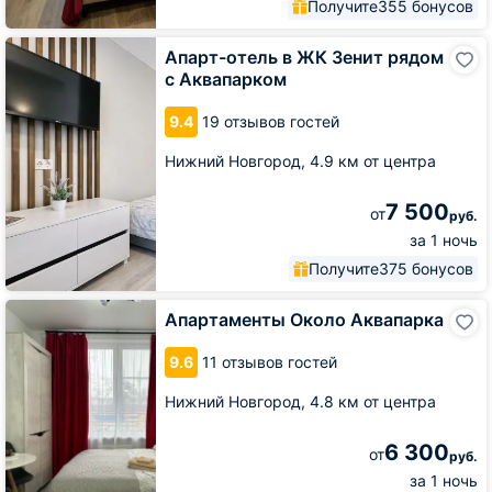
Получите
355 бонусов
Апарт-
Апарт-отель в ЖК Зенит рядом
отель
с Аквапарком
в
ЖК
9.4
19 отзывов гостей
Зенит
рядом
Нижний Новгород,
4.9 км от центра
с
Аквапарком
7 500
от
руб.
за 1 ночь
Получите
375 бонусов
Апартаменты
Апартаменты Около Аквапарка
Около
Аквапарка
9.6
11 отзывов гостей
Нижний Новгород,
4.8 км от центра
6 300
от
руб.
за 1 ночь