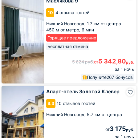
Маслякова 9
на
Маслякова
10
4 отзыва гостей
9
Нижний Новгород,
1.7 км от центра
450 м от метро,
6 мин
Горящее предложение
Бесплатная отмена
5 342,80
5 624
руб.
от
руб.
за 1 ночь
Получите
267 бонусов
Апарт-
Апарт-отель Золотой Клевер
отель
Золотой
9.3
10 отзывов гостей
Клевер
Нижний Новгород,
5.7 км от центра
3 175
от
руб.
за 1 ночь