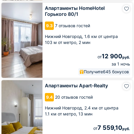
Апартаменты
Апартаменты HomeHotel
HomeHotel
Горького 80/1
Горького
80/1
9.3
7 отзывов гостей
Нижний Новгород,
1.6 км от центра
103 м от метро,
2 мин
12 900
от
руб.
за 1 ночь
Получите
645 бонусов
Апартаменты
Апартаменты Apart-Realty
Apart-
Realty
9.4
20 отзывов гостей
Нижний Новгород,
2.4 км от центра
1.1 км от метро,
13 мин
7 559,10
от
руб.