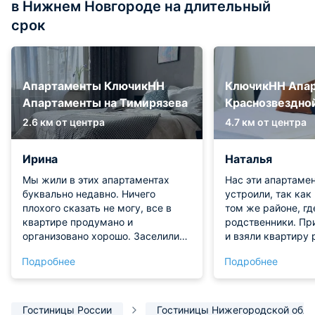
в Нижнем Новгороде на длительный
срок
Апартаменты КлючикНН
КлючикНН Апар
Апартаменты на Тимирязева
Краснозвездно
2.6 км от центра
4.7 км от центра
Ирина
Наталья
Мы жили в этих апартаментах
Нас эти апартаме
буквально недавно. Ничего
устроили, так как
плохого сказать не могу, все в
том же районе, гд
квартире продумано и
родственники. Пр
организовано хорошо. Заселились
и взяли квартиру 
бесконтактно и быстро. В
Жили с двумя дет
Подробнее
Подробнее
квартире отлично убрано, есть
здесь не было. На
техника нужная. В ванной удобно.
просторно и мног
Расположение тоже хорошее
для готовки. Понр
рядом с магазинами. Могу только
состояние спальны
Гостиницы России
Гостиницы Нижегородской обла