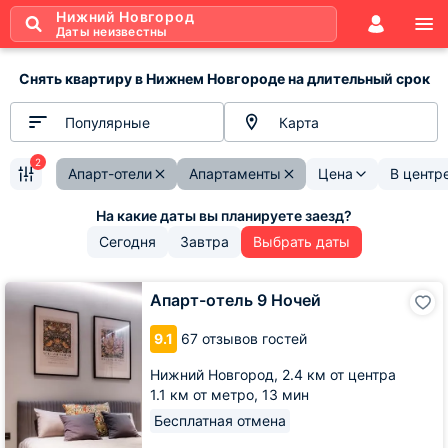
Нижний Новгород
Даты неизвестны
Снять квартиру в Нижнем Новгороде на длительный срок
Популярные
Карта
2
Апарт-отели
Апартаменты
Цена
В центр
Сегодня
Завтра
Выбрать даты
Апарт-
Апарт-отель 9 Ночей
отель
9
9.1
67 отзывов гостей
Ночей
Нижний Новгород,
2.4 км от центра
1.1 км от метро,
13 мин
Бесплатная отмена