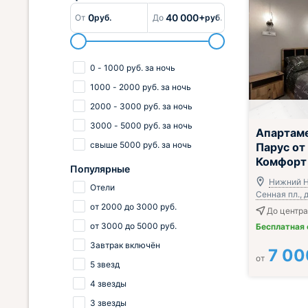
0
40 000+
От
руб.
До
руб.
0
-
1000
руб.
за ночь
1000
-
2000
руб.
за ночь
2000
-
3000
руб.
за ночь
3000
-
5000
руб.
за ночь
Апартам
свыше
5000
руб.
за ночь
Парус от
Комфорт
Популярные
Нижний Н
Отели
Сенная пл., д
от
2000
до
3000
руб.
До центра 
от
3000
до
5000
руб.
Бесплатная
Завтрак включён
7 00
от
5 звезд
4 звезды
3 звезды