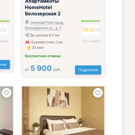
Апартаменты
HomeHotel
Белозерская 2
ХОРОШО
ВЕЛИКОЛЕПНО
Нижний Новгород,
Белозёрская ул., д. 2
10.0
/
10
/
10
До центра 8.5 км
зывов
10 отзывов
Буревестник 2 км
25 мин
Бесплатная отмена
нее
5 900
от
руб.
Подробнее