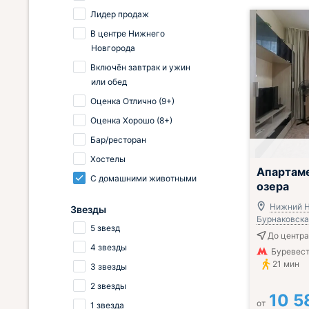
Лидер продаж
В центре Нижнего
Новгорода
Включён завтрак и ужин
или обед
Оценка Отлично (9+)
Оценка Хорошо (8+)
Бар/ресторан
Хостелы
Апартаме
С домашними животными
озера
Нижний Н
Звезды
Бурнаковская
5 звезд
До центра
4 звезды
Буревест
21 мин
3 звезды
2 звезды
10 5
от
1 звезда