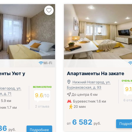
Wi-Fi
нты Уют у
Апартаменты На закате
ОЧЕНЬ 
Нижний Новгород, ул.
Бурнаковская, д. 93
ВЕЛИКОЛЕПНО
овгород, ул.
9.1
, д. 71
9.6
До центра 6 км
/
10
6 от
 5.9 км
Буревестник 1.6 км
2 отзыва
20 мин
ник 1.7 км
6 582
от
руб.
Подроб
86
руб.
Подробнее