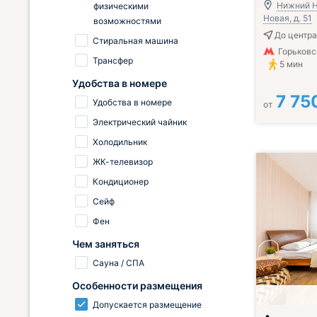
Нижний Н
физическими
Новая, д. 51
возможностями
До центра 
Стиральная машина
Горьковс
Трансфер
5 мин
Удобства в номере
7 75
Удобства в номере
от
Электрический чайник
Холодильник
ЖК-телевизор
Кондиционер
Сейф
Фен
Чем заняться
Сауна / СПА
Особенности размещения
Допускается размещение