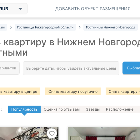
RUB
ДОБАВИТЬ ОБЪЕКТ РАЗМЕЩЕНИЯ
сии
Гостиницы Нижегородской области
Гостиницы Нижнего Новгорода
 квартиру в Нижнем Новгоро
тными
Выбрат
ь квартиру в центре
Снять квартиру посуточно
Снять квартиру 
ь квартиру с джакузи
Апартаменты
Апартаменты для отдыха с 
:
Популярность
Оценка по отзывам
Звезды
Расположение
ть общежитие