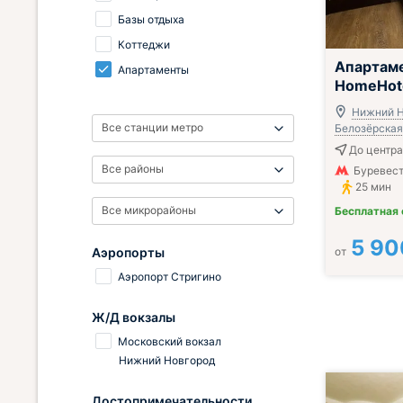
Базы отдыха
Коттеджи
Апартам
Апартаменты
HomeHot
Нижний Н
Все станции метро
Белозёрская,
До центра
Все районы
Буревест
25 мин
Все микрорайоны
Бесплатная
5 90
Аэропорты
от
Аэропорт Стригино
Ж/Д вокзалы
Московский вокзал
Нижний Новгород
Достопримечательности