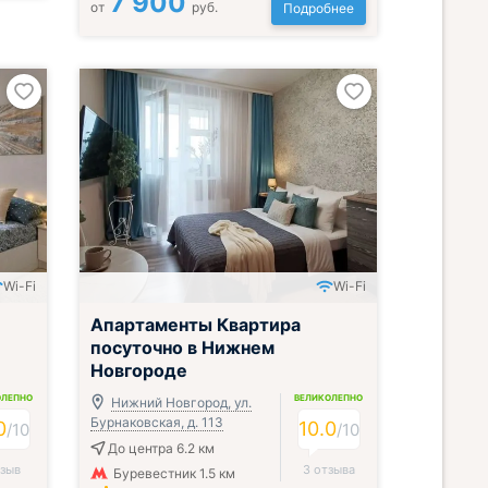
7 900
от
руб.
Подробнее
Wi-Fi
Wi-Fi
Апартаменты Квартира
посуточно в Нижнем
Новгороде
ОЛЕПНО
ВЕЛИКОЛЕПНО
Нижний Новгород, ул.
Бурнаковская, д. 113
0
10.0
/
10
/
10
До центра 6.2 км
тзыв
3 отзыва
Буревестник 1.5 км