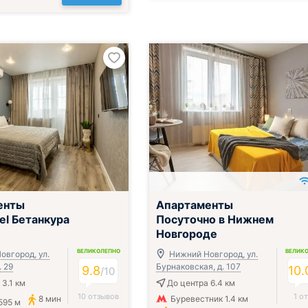
енты
Апартаменты
l Бетанкура
Посуточно в Нижнем
Новгороде
ВЕЛИКОЛЕПНО
ВЕЛИК
овгород, ул.
Нижний Новгород, ул.
. 29
Бурнаковская, д. 107
9.8
10.
/
10
 3.1 км
До центра 6.4 км
10 отзывов
1 о
8 мин
Буревестник 1.4 км
595 м