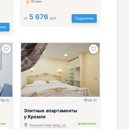
18 мин
5 676
от
руб.
Подробнее
нее
Wi-Fi
Wi-Fi
Элитные апартаменты
у Кремля
ИЧНО
ВЕЛИКОЛЕПНО
Нижний Новгород, ул.