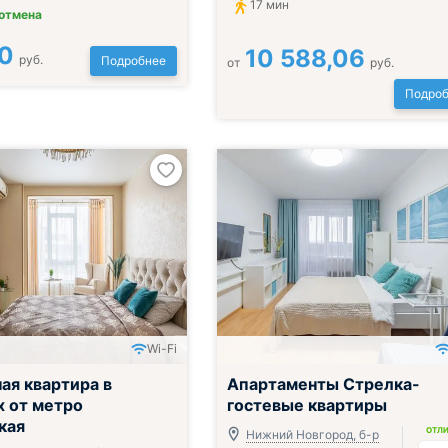
17 мин
 отмена
0
10 588,06
руб.
Подробнее
от
руб.
Подроб
Wi-Fi
ая квартира в
Апартаменты Стрелка-
х от метро
гостевые квартиры
кая
ОТЛ
Нижний Новгород, б-р