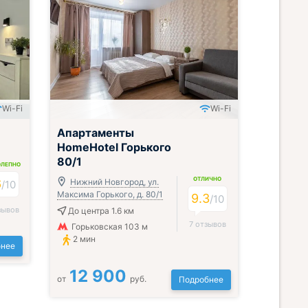
Wi-Fi
Wi-Fi
Апартаменты
HomeHotel Горького
80/1
ОЛЕПНО
ОТЛИЧНО
6
Нижний Новгород, ул.
/
10
Максима Горького, д. 80/1
9.3
/
10
зывов
До центра 1.6 км
7 отзывов
Горьковская 103 м
2 мин
нее
12 900
от
руб.
Подробнее