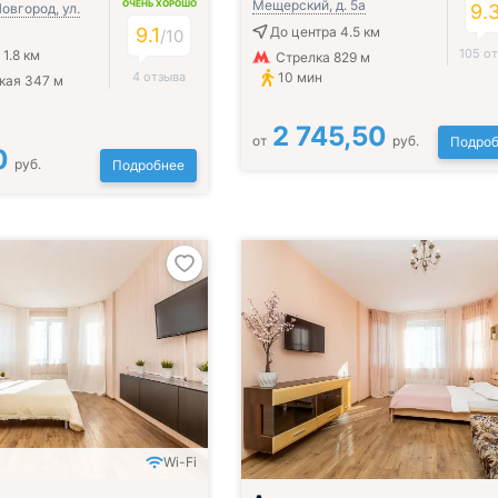
Мещерский, д. 5а
ОЧЕНЬ ХОРОШО
овгород, ул.
9.
9.1
До центра 4.5 км
/
10
105 о
1.8 км
Стрелка 829 м
4 отзыва
10 мин
кая 347 м
2 745,50
от
руб.
Подроб
0
руб.
Подробнее
Wi-Fi