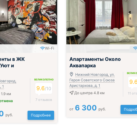
Wi-Fi
енты в ЖК
Апартаменты Около
 Уют и
Аквапарка
ВЕЛИК
Нижний Новгород, ул.
Героя Советского Союза
ВЕЛИКОЛЕПНО
овгород,
9.
Аристархова, д. 1
. 1
9.6
/
10
До центра 4.8 км
11 от
1.9 км
7 отзывов
 отмена
6 300
от
руб.
Подроб
0
руб.
Подробнее