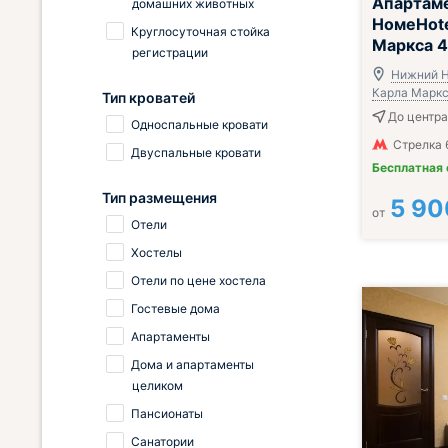
Апартам
домашних животных
НомеHote
Круглосуточная стойка
Маркса 
регистрации
Нижний Н
Карла Маркса
Тип кроватей
До центра
Односпальные кровати
Стрелка 
Двуспальные кровати
Бесплатная
Тип размещения
5 90
от
Отели
Хостелы
Отели по цене хостела
Гостевые дома
Апартаменты
Дома и апартаменты
целиком
Пансионаты
Санатории