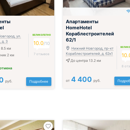
енты
Апартаменты
el
HomeHotel
Кораблестроителей
ВЕЛИКОЛЕПНО
овгород, ул.
62/1
 д. 3
10.0
/
10
ВЕЛИК
 8.5 км
Нижний Новгород, пр-кт
Кораблестроителей, д. 62к1
7 отзывов
10.
ник 2 км
До центра 13.2 км
8 от
 отмена
4 400
0
от
руб.
Подроб
руб.
Подробнее