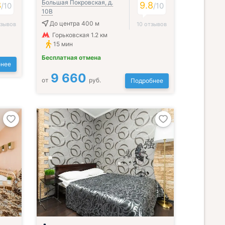
Большая Покровская, д.
3
9.8
/
10
/
10
10В
До центра 400 м
тзывов
10 отзывов
Горьковская 1.2 км
15 мин
Бесплатная отмена
нее
9 660
от
руб.
Подробнее