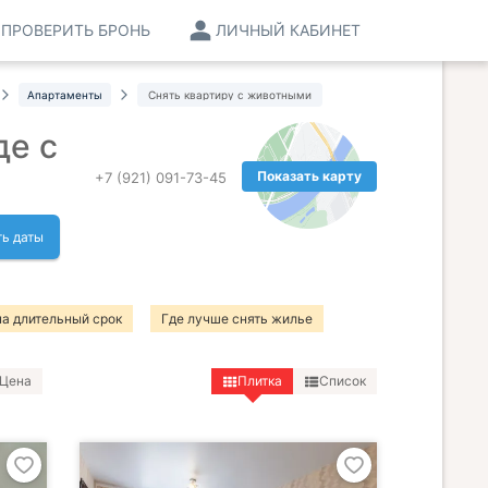
ПРОВЕРИТЬ БРОНЬ
ЛИЧНЫЙ КАБИНЕТ
Апартаменты
Снять квартиру с животными
де с
Показать карту
+7 (921) 091-73-45
ь даты
на длительный срок
Где лучше снять жилье
детьми
Снять квартиру на месяц
Цена
Плитка
Список