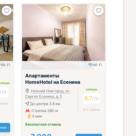
Wi-Fi
Wi-Fi
Апартаменты
HomeHotel на Есенина
ХОРОШО
ХОРОШО
Нижний Новгород, ул.
/
10
Сергея Есенина, д. 5
8.7
/
10
зывов
До центра 3.8 км
8 отзывов
Стрелка 380 м
5 мин
Бесплатная отмена
нее