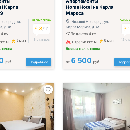
енты
Апартаменты
l Карла
HomeHotel на Карла
49
Маркса
ВЕЛИКОЛЕПНО
ОЧЕНЬ 
овгород, ул.
Нижний Новгород, ул.
, д. 49
Карла Маркса, д. 49
9.8
9.1
/
10
 4 км
До центра 4 км
9 отзывов
12 от
9 мин
9 мин
665 м
Стрелка 665 м
 отмена
Бесплатная отмена
0
6 500
руб.
от
руб.
Подробнее
Подроб