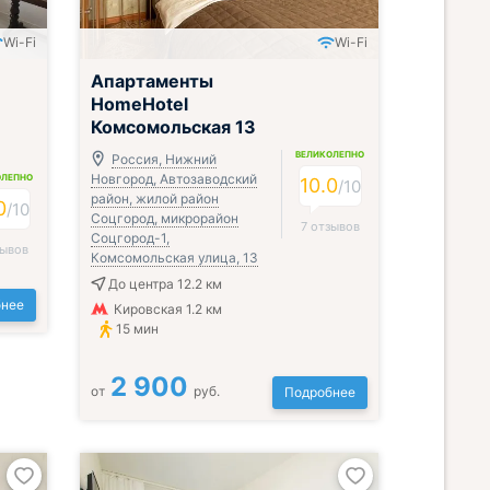
Wi-Fi
Wi-Fi
Апартаменты
HomeHotel
Комсомольская 13
ВЕЛИКОЛЕПНО
Россия, Нижний
Новгород, Автозаводский
ОЛЕПНО
10.0
/
10
район, жилой район
0
/
10
Соцгород, микрорайон
7 отзывов
Соцгород-1,
зывов
Комсомольская улица, 13
До центра 12.2 км
нее
Кировская 1.2 км
15 мин
2 900
от
руб.
Подробнее