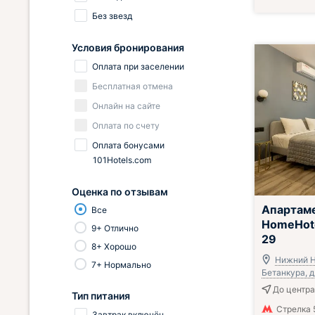
Без звезд
Условия бронирования
Оплата при заселении
Бесплатная отмена
Онлайн на сайте
Оплата по счету
Оплата бонусами
101Hotels.com
Оценка по отзывам
Апартам
Все
HomeHote
9+ Отлично
29
8+ Хорошо
Нижний Н
7+ Нормально
Бетанкура, д
До центра
Тип питания
Стрелка 
Завтрак включён