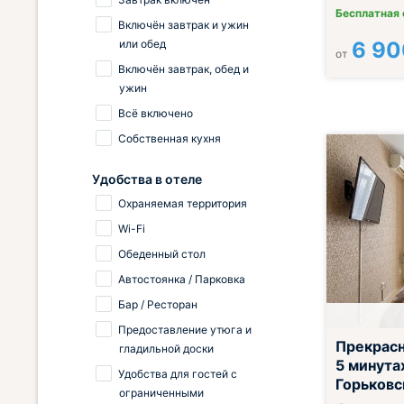
Бесплатная
Включён завтрак и ужин
6 90
или обед
от
Включён завтрак, обед и
ужин
Всё включено
Собственная кухня
Удобства в отеле
Охраняемая территория
Wi-Fi
Обеденный стол
Автостоянка / Парковка
Бар / Ресторан
Предоставление утюга и
Прекрасн
гладильной доски
5 минута
Удобства для гостей с
Горьковс
ограниченными