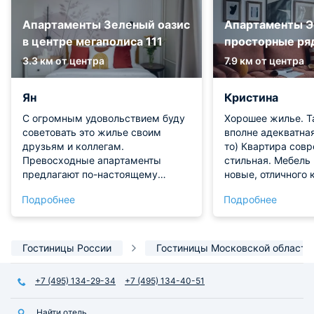
Апартаменты Зеленый оазис
Апартаменты Э
в центре мегаполиса 111
просторные ря
3.3 км от центра
7.9 км от центра
Ян
Кристина
С огромным удовольствием буду
Хорошее жилье. Т
советовать это жилье своим
вполне адекватна
друзьям и коллегам.
то) Квартира сов
Превосходные апартаменты
стильная. Мебель 
предлагают по-настоящему
новые, отличного 
высокий уровень комфорта, где
понравился отдых 
Подробнее
Подробнее
продумана каждая деталь для
было довольно тих
полноценного отдыха. Меня
отсутствовали по
искренне поразила удивительная
и шорохи.
аура уюта: здесь с первых минут
Гостиницы России
Гостиницы Московской области
забываешь, что находишься в
гостях. Сон был просто
+7 (495) 134-29-34
+7 (495) 134-40-51
великолепным благодаря
анатомическому матрасу,
Найти отель