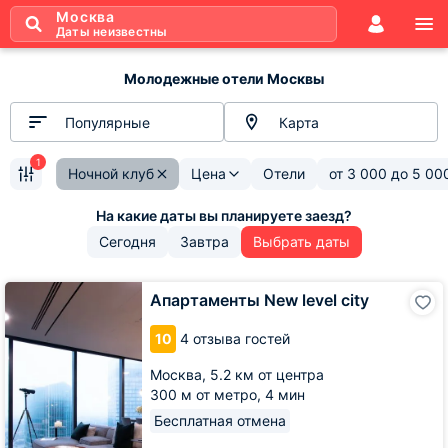
Москва
Даты неизвестны
Молодежные отели Москвы
Популярные
Карта
1
Ночной клуб
Цена
Отели
от
3 000
до
5 00
Сегодня
Завтра
Выбрать даты
Апартаменты
Апартаменты New level city
New
level
10
4 отзыва гостей
city
Москва,
5.2 км от центра
300 м от метро,
4 мин
Бесплатная отмена