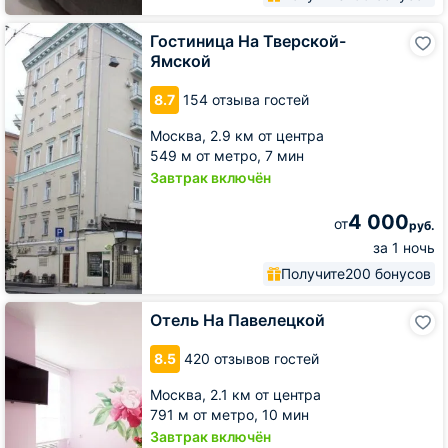
Гостиница
Гостиница На Тверской-
На
Ямской
Тверской-
Ямской
8.7
154 отзыва гостей
Москва,
2.9 км от центра
549 м от метро,
7 мин
Завтрак включён
4 000
от
руб.
за 1 ночь
Получите
200 бонусов
Отель
Отель На Павелецкой
На
Павелецкой
8.5
420 отзывов гостей
Москва,
2.1 км от центра
791 м от метро,
10 мин
Завтрак включён