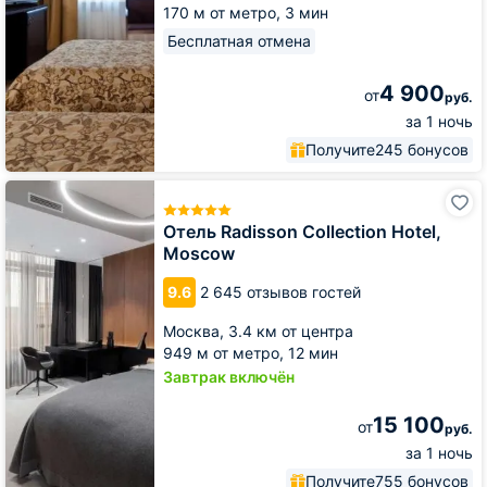
170 м от метро,
3 мин
Бесплатная отмена
4 900
от
руб.
за 1 ночь
Получите
245 бонусов
Отель
Radisson
Collection
Отель Radisson Collection Hotel,
Hotel,
Moscow
Moscow
9.6
2 645 отзывов гостей
Москва,
3.4 км от центра
949 м от метро,
12 мин
Завтрак включён
15 100
от
руб.
за 1 ночь
Получите
755 бонусов