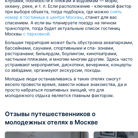
клубами, поблизости к пляжам и водоемам — морю,
океану, реке, и т. п. Если расположение - ключевой фактор
при выборе объекта, тогда подборка, где можно
снять
номер в гостинице в центре Москвы
, станет для вас
спасением. А если вы планируете поезду на личном
транспорте, тогда будет актуальным список гостиниц
Москвы
с парковкой
.
Большая территория может быть обустроена аквапарками,
бассейнами, саунами, спортивными и спа- зонами,
ресторанами, бильярдом, боулингом, кинотеатрами,
частными пляжами, и многим-многим другим. Здесь часто
устраивают мероприятия, дискотеки, вечеринки, концерты
со звёздами, организуют экскурсии, походы.
Молодые люди останавливаясь в таких отелях смогут
весело провести время, завести новые знакомства, да и
просто набраться позитивных эмоций, что для
молодежного отдыха является главным фактором.
Отзывы путешественников о
молодежных отелях в Москве