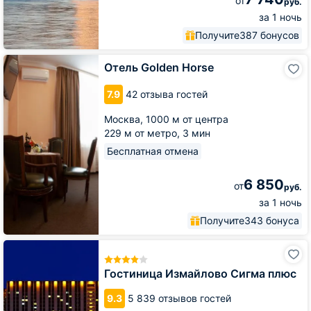
от
руб.
за 1 ночь
Получите
387 бонусов
Отель
Отель Golden Horse
Golden
Horse
7.9
42 отзыва гостей
Москва,
1000 м от центра
229 м от метро,
3 мин
Бесплатная отмена
6 850
от
руб.
за 1 ночь
Получите
343 бонуса
Гостиница
Измайлово
Сигма
Гостиница Измайлово Сигма плюс
плюс
9.3
5 839 отзывов гостей