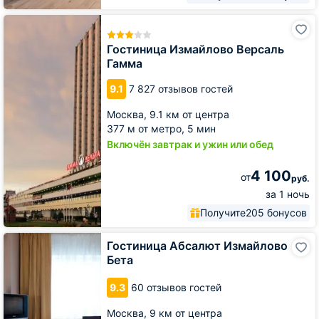
Гостиница
Измайлово
Версаль
Гостиница Измайлово Версаль
Гамма
Гамма
9.1
7 827 отзывов гостей
Москва,
9.1 км от центра
377 м от метро,
5 мин
Включён завтрак и ужин или обед
4 100
от
руб.
за 1 ночь
Получите
205 бонусов
Гостиница
Гостиница Абсалют Измайлово
Абсалют
Бета
Измайлово
Бета
9.3
60 отзывов гостей
Москва,
9 км от центра