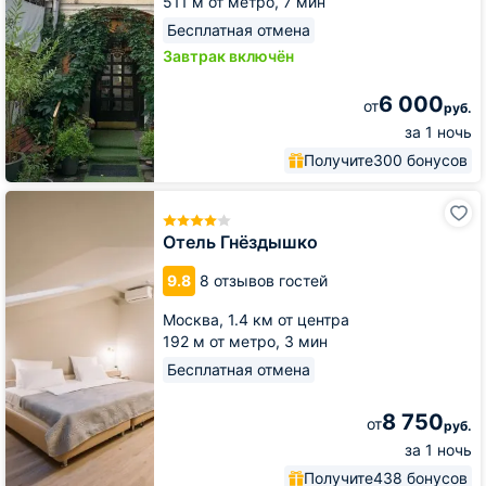
511 м от метро,
7 мин
Бесплатная отмена
Завтрак включён
6 000
от
руб.
за 1 ночь
Получите
300 бонусов
Отель
Гнёздышко
Отель Гнёздышко
9.8
8 отзывов гостей
Москва,
1.4 км от центра
192 м от метро,
3 мин
Бесплатная отмена
8 750
от
руб.
за 1 ночь
Получите
438 бонусов