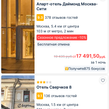
Даймонд
Апарт-отель Даймонд Москва-
Москва-
Сити
Сити
9.3
378 отзывов гостей
Москва,
5.4 км от центра
103 м от метро,
2 мин
Сезонное предложение -10%
Бесплатная отмена
17 491,50
19 435
руб.
от
руб.
за 1 ночь
Получите
875 бонусов
Отель
Сверчков
8
Отель Сверчков 8
9.1
136 отзывов гостей
Москва,
1.5 км от центра