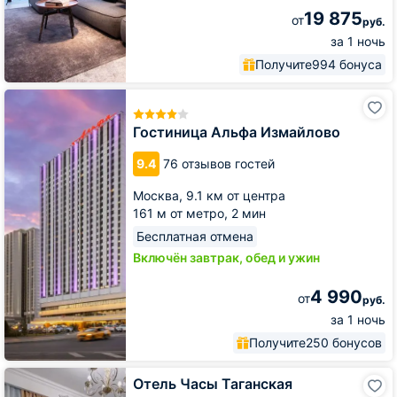
19 875
от
руб.
за 1 ночь
Получите
994 бонуса
Гостиница
Альфа
Измайлово
Гостиница Альфа Измайлово
9.4
76 отзывов гостей
Москва,
9.1 км от центра
161 м от метро,
2 мин
Бесплатная отмена
Включён завтрак, обед и ужин
4 990
от
руб.
за 1 ночь
Получите
250 бонусов
Отель
Отель Часы Таганская
Часы