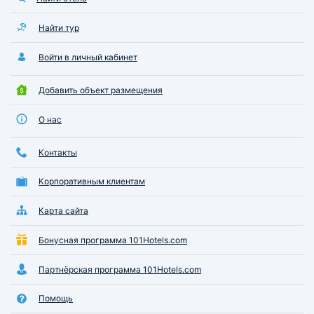
воздушному одеялу из тенселя и
безупречной звукоизоляции — ни
единый звук из подъезда или со
Найти тур
двора не нарушил наш покой.
Отдельного восхищения
Войти в личный кабинет
заслуживает кухонная зона: она
невероятно светлая и
Добавить объект размещения
вместительная, оснащена
современной индукционной
О нас
плитой, мощным блендером и
стильной посудой премиального
Контакты
качества, поэтому создание
кулинарных шедевров
Корпоративным клиентам
превратилось в истинное
удовольствие. Это идеальное
место, к которому невозможно
Карта сайта
предъявить ни одной претензии.
Бонусная программа 101Hotels.com
Партнёрская программа 101Hotels.com
Помощь