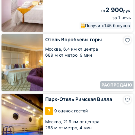
2 900
от
руб.
за 1 ночь
Получите
145 бонусов
Отель
Отель Воробьевы горы
Воробьевы
горы
Москва,
6.4 км от центра
689 м от метро,
9 мин
РАСПРОДАНО
Парк-
Парк-Отель Римская Вилла
Отель
Римская
7
9 оценок гостей
Вилла
Москва,
21.9 км от центра
268 м от метро,
4 мин