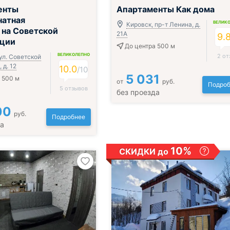
енты
Апартаменты Как дома
натная
ВЕЛИК
Кировск, пр-т Ленина, д.
 на Советской
21А
9.
уции
До центра 500 м
ВЕЛИКОЛЕПНО
2 от
ул. Советской
 д. 12
10.0
/
10
5 031
 500 м
от
руб.
Подроб
5 отзывов
без проезда
00
руб.
Подробнее
да
10%
СКИДКИ до