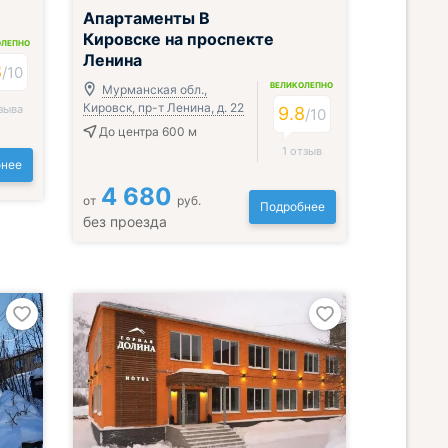
Апартаменты В
Кировске на проспекте
ОЛЕПНО
Ленина
8
/
10
ВЕЛИКОЛЕПНО
Мурманская обл.,
Кировск, пр-т Ленина, д. 22
зыва
9.8
/
10
До центра 600 м
1 отзыв
нее
4 680
от
руб.
Подробнее
без проезда