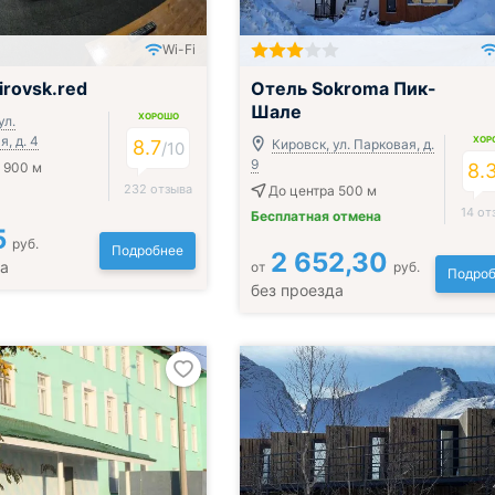
Wi-Fi
;
irovsk.red
Отель Sokroma Пик-
Шале
ХОРОШО
ул.
, д. 4
ХОР
8.7
Кировск, ул. Парковая, д.
/
10
9
 900 м
8.
232 отзыва
До центра 500 м
14 от
Бесплатная отмена
5
руб.
Подробнее
2 652,30
да
от
руб.
Подроб
без проезда