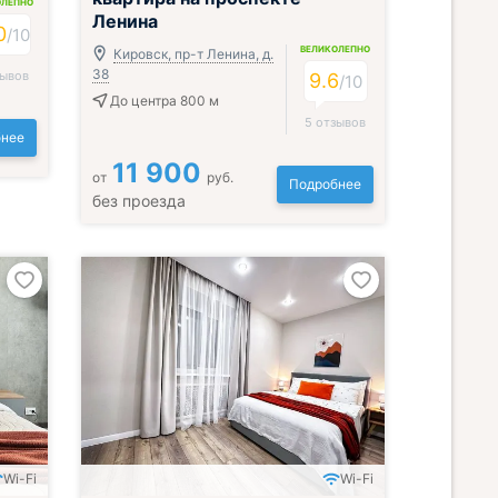
ОЛЕПНО
Ленина
0
/
10
ВЕЛИКОЛЕПНО
Кировск, пр-т Ленина, д.
38
зывов
9.6
/
10
До центра 800 м
5 отзывов
нее
11 900
от
руб.
Подробнее
без проезда
Wi-Fi
Wi-Fi