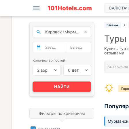
ВАЛЮТА:
Главная
Туры 
Купить тур 
отзывами
Количество гостей
2 взр.
0 дет.
НАЙТИ
Гор
Популя
Фильтры по критериям
Мурманс