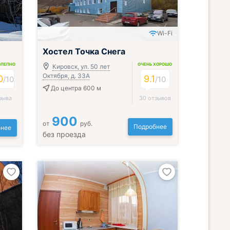
Wi-Fi
Хостел Точка Снега
ОЛЕПНО
ОЧЕНЬ ХОРОШО
Кировск, ул. 50 лет
Октября, д. 33А
0
9.1
/
10
/
10
До центра 600 м
зыва
30 отзывов
900
от
руб.
Подробнее
нее
без проезда