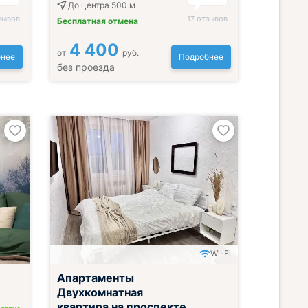
До центра 500 м
зывов
17 отзывов
Бесплатная отмена
4 400
от
руб.
нее
Подробнее
без проезда
Wi-Fi
Апартаменты
Двухкомнатная
квартира на проспекте