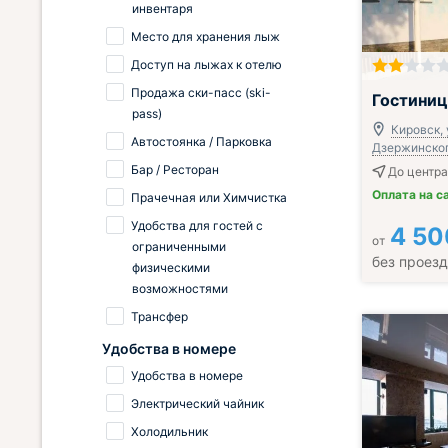
инвентаря
Место для хранения лыж
Доступ на лыжах к отелю
Продажа ски-пасс (ski-
Гостиниц
pass)
Кировск, 
Автостоянка / Парковка
Дзержинского
Бар / Ресторан
До центра
Оплата на с
Прачечная или Химчистка
Удобства для гостей с
4 50
от
ограниченными
без проез
физическими
возможностями
Трансфер
Удобства в номере
Удобства в номере
Электрический чайник
Холодильник