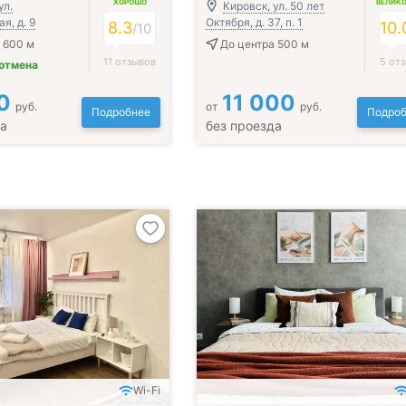
ХОРОШО
ВЕЛИК
ул.
Кировск, ул. 50 лет
я, д. 9
Октября, д. 37, п. 1
8.3
10.
/
10
 600 м
До центра 500 м
11 отзывов
5 от
 отмена
0
11 000
руб.
от
руб.
Подробнее
Подроб
да
без проезда
Wi-Fi