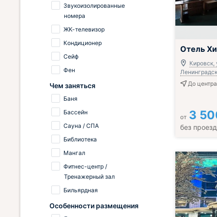
Звукоизолированные
номера
ЖК-телевизор
Кондиционер
Завтрак вклю
Отель Х
Сейф
Кировск, 
Фен
Ленинградска
До центра
Чем заняться
Баня
3 50
Бассейн
от
Сауна / СПА
без проез
Библиотека
Мангал
Фитнес-центр /
Тренажерный зал
Бильярдная
Особенности размещения