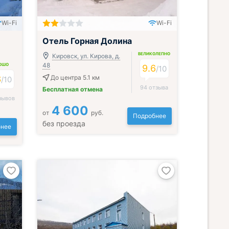
Wi-Fi
Wi-Fi
Отель Горная Долина
ВЕЛИКОЛЕПНО
Кировск, ул. Кирова, д.
48
ОШО
9.6
/
10
3
До центра 5.1 км
/
10
94 отзыва
Бесплатная отмена
зывов
4 600
от
руб.
Подробнее
без проезда
нее