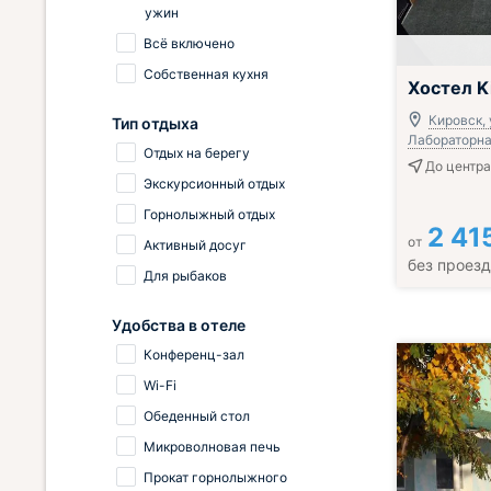
ужин
Всё включено
Собственная кухня
Хостел K
Кировск, 
Тип отдыха
Лабораторная
Отдых на берегу
До центра
Экскурсионный отдых
Горнолыжный отдых
2 41
от
Активный досуг
без проез
Для рыбаков
Удобства в отеле
Конференц-зал
Wi-Fi
Обеденный стол
Микроволновая печь
Прокат горнолыжного