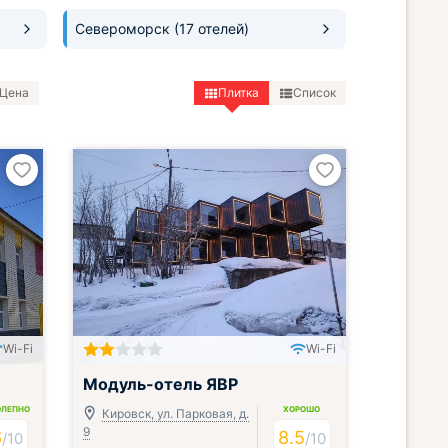
Североморск
(17 отелей)
Цена
Плитка
Список
Wi-Fi
Wi-Fi
Модуль-отель ЯВР
ОЛЕПНО
ХОРОШО
Кировск, ул. Парковая, д.
9
6
8.5
/
10
/
10