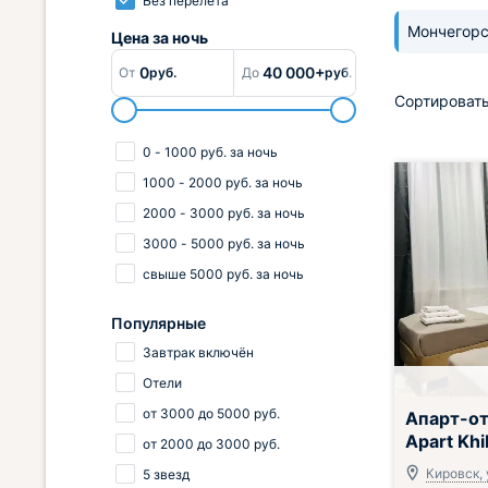
Без перелёта
Мончегор
Цена за
ночь
0
40 000+
От
руб.
До
руб.
Сортировать
0
-
1000
руб.
за ночь
1000
-
2000
руб.
за ночь
2000
-
3000
руб.
за ночь
3000
-
5000
руб.
за ночь
свыше
5000
руб.
за ночь
Популярные
Завтрак включён
Отели
от
3000
до
5000
руб.
Апарт-от
Apart Khi
от
2000
до
3000
руб.
Кировск, 
5 звезд