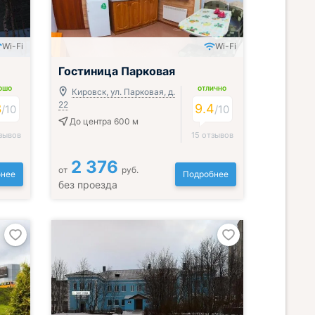
Wi-Fi
Wi-Fi
Гостиница Парковая
ОШО
ОТЛИЧНО
Кировск, ул. Парковая, д.
22
3
9.4
/
10
/
10
До центра 600 м
зывов
15 отзывов
2 376
от
руб.
нее
Подробнее
без проезда