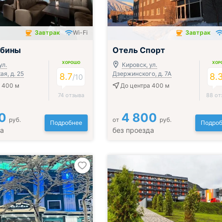
Завтрак
Wi-Fi
Завтрак
чён
Завтрак включён
ибины
Отель Спорт
ХОРОШО
ХОР
ул.
Кировск, ул.
я, д. 25
Дзержинского, д. 7А
8.7
8.
/
10
 400 м
До центра 400 м
74 отзыва
88 от
0
4 800
руб.
от
руб.
Подробнее
Подроб
да
без проезда