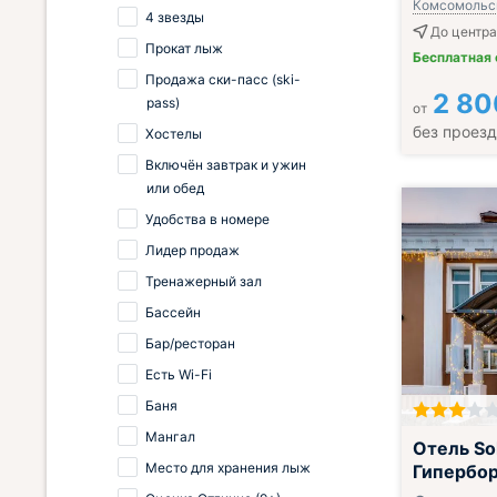
Комсомольск
4 звезды
До центра
Прокат лыж
Бесплатная
Продажа ски-пасс (ski-
2 80
pass)
от
без проез
Хостелы
Включён завтрак и ужин
или обед
Удобства в номере
Лидер продаж
Тренажерный зал
Бассейн
Бар/ресторан
Есть Wi-Fi
Баня
Мангал
Отель S
Место для хранения лыж
Гипербо