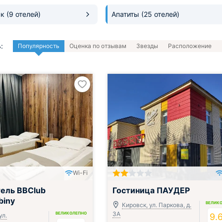
ск
(9 отелей)
Апатиты
(25 отелей)
:
Популярность
Оценка по отзывам
Звезды
Расположение
Wi-Fi
ель BBClub
Гостиница ПАУДЕР
biny
ВЕЛИК
Кировск, ул. Паркова, д.
3А
ВЕЛИКОЛЕПНО
ул.
9.