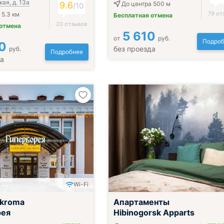
ая, д. 13а
9.6
До центра 500 м
/
10
79 от
 5.3 км
Бесплатная отмена
20 отзывов
 отмена
5 610
от
руб.
Подроб
0
без проезда
руб.
Подробнее
да
Wi-Fi
okroma
Апартаменты
рея
Hibinogorsk Apparts