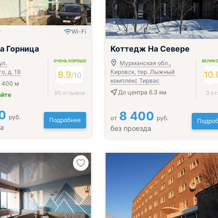
Wi-Fi
а Горница
Коттедж На Севере
ОЧЕНЬ ХОРОШО
ВЕЛИК
ул.
Мурманская обл.,
, д. 19
Кировск, тер. Лыжный
8.9
10.
/
10
комплекс Тирвас
 400 м
До центра 6.3 км
95 отзывов
3 от
айте
0
8 400
руб.
от
руб.
Подробнее
Подроб
да
без проезда