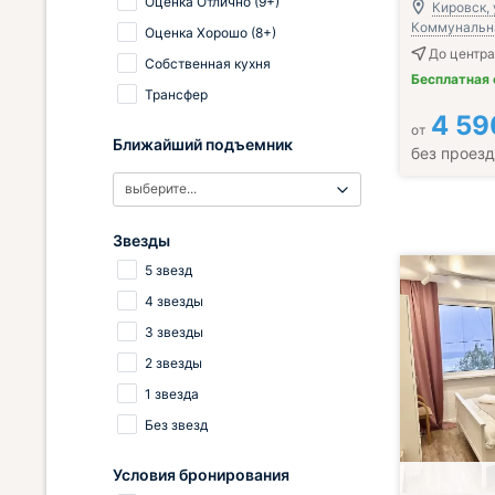
Оценка Отлично (9+)
Кировск, 
Коммунальна
Оценка Хорошо (8+)
До центра
Собственная кухня
Бесплатная
Трансфер
4 59
от
Ближайший подъемник
без проез
выберите...
Звезды
5 звезд
4 звезды
3 звезды
2 звезды
1 звезда
Без звезд
Условия бронирования