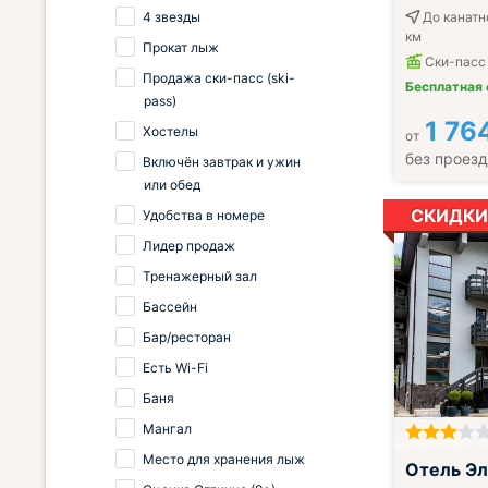
4 звезды
До канатн
км
Прокат лыж
Ски-пасс
Продажа ски-пасс (ski-
Бесплатная
pass)
1 76
Хостелы
от
без проез
Включён завтрак и ужин
или обед
СКИДКИ
Удобства в номере
Лидер продаж
Тренажерный зал
Бассейн
Бар/ресторан
Есть Wi-Fi
Баня
Мангал
Место для хранения лыж
;
Отель Э