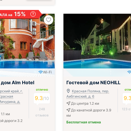
15%
АЛА на
Wi-Fi
 дом Alm Hotel
Гостевой дом NEOHILL
ОТЛИЧНО
ОТЛ
ский край, г.
Красная Поляна, пер.
 Красная
Аибгинский, д. 6
9.3
9.
/
10
Мичурина, д.
До центра 1.2 км
248
123 о
До канатной дороги 3.9
1.1 км
отзывов
км
ой дороги 3.2
Бесплатная отмена