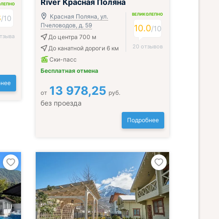
River Красная Поляна
ОЛЕПНО
ВЕЛИКОЛЕПНО
8
Красная Поляна, ул.
/
10
Пчеловодов, д. 59
10.0
/
10
тзыва
До центра 700 м
20 отзывов
До канатной дороги 6 км
Ски-пасс
Бесплатная отмена
нее
13 978,25
от
руб.
без проезда
Подробнее