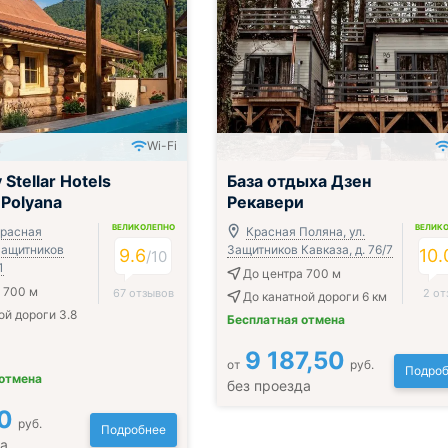
Wi-Fi
Stellar Hotels
База отдыха Дзен
 Polyana
Рекавери
ВЕЛИКОЛЕПНО
ВЕЛИК
Красная
Красная Поляна, ул.
 Защитников
Защитников Кавказа, д. 76/7
9.6
10.
/
10
1
До центра 700 м
 700 м
67 отзывов
2 от
До канатной дороги 6 км
ой дороги 3.8
Бесплатная отмена
9 187,50
от
руб.
Подроб
 отмена
без проезда
0
руб.
Подробнее
да