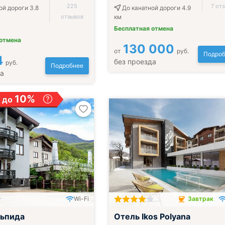
225
7 от
ой дороги 3.8
До канатной дороги 4.9
отзывов
км
Бесплатная отмена
 отмена
130 000
от
руб.
Подроб
4
без проезда
руб.
Подробнее
да
10%
 до
Wi-Fi
Завтрак
Завтрак включён
льпида
Отель Ikos Polyana