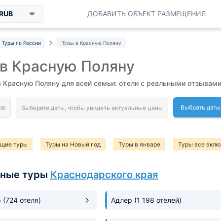
RUB
ДОБАВИТЬ ОБЪЕКТ РАЗМЕЩЕНИЯ
Туры по России
Туры в Красную Поляну
в Красную Поляну
в Красную Поляну для всей семьи: отели с реальными отзывам
Выбрать даты
ящие туры
Туры на Новый год
Туры в январе
Туры все вкл
 в феврале
Горнолыжные туры
Туры в марте
рные туры
Краснодарского края
р
(724 отеля)
Адлер
(1 198 отелей)