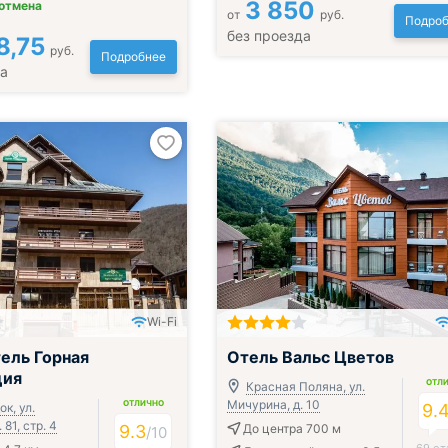
3 850
 отмена
от
руб.
Подроб
без проезда
8,75
руб.
Подробнее
да
Wi-Fi
Включён завтрак и ужин или обед
ель Горная
Отель Вальс Цветов
ция
ОТЛ
Красная Поляна, ул.
Мичурина, д. 10
ОТЛИЧНО
к, ул.
9.
 81, стр. 4
9.3
До центра 700 м
/
10