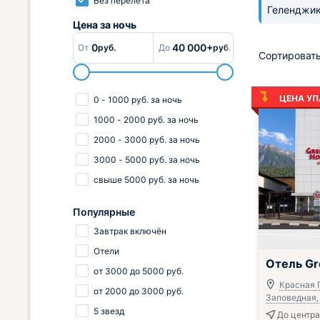
Без перелёта
Геленджи
Цена за
ночь
0
40 000+
От
руб.
До
руб.
Сортировать
ЦЕНА УП
0
-
1000
руб.
за ночь
1000
-
2000
руб.
за ночь
2000
-
3000
руб.
за ночь
3000
-
5000
руб.
за ночь
свыше
5000
руб.
за ночь
Популярные
Завтрак включён
Отели
; Включён зав
Отель Gr
от
3000
до
5000
руб.
Красная П
от
2000
до
3000
руб.
Заповедная, 
5 звезд
До центра