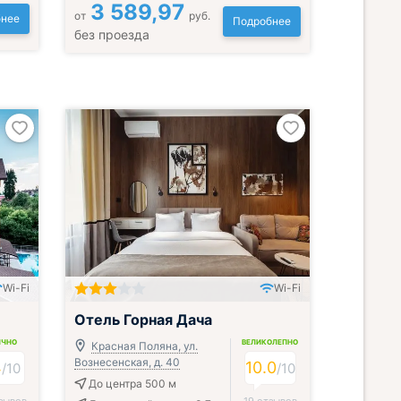
3 589,97
от
руб.
нее
Подробнее
без проезда
Wi-Fi
Wi-Fi
Отель Горная Дача
ИЧНО
ВЕЛИКОЛЕПНО
Красная Поляна, ул.
Вознесенская, д. 40
4
10.0
/
10
/
10
До центра 500 м