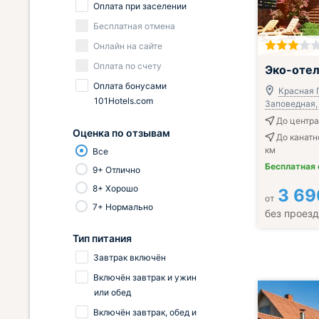
Оплата при заселении
Бесплатная отмена
Онлайн на сайте
Оплата по счету
Эко-оте
Оплата бонусами
Красная П
101Hotels.com
Заповедная, 
До центра
Оценка по отзывам
До канатн
км
Все
Бесплатная
9+ Отлично
8+ Хорошо
3 69
от
7+ Нормально
без проез
Тип питания
Завтрак включён
Включён завтрак и ужин
или обед
Включён завтрак, обед и