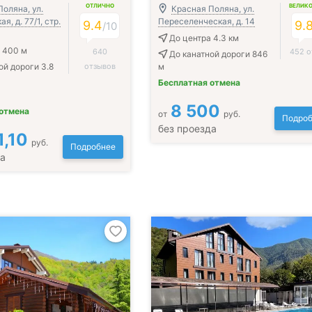
ОТЛИЧНО
ВЕЛИК
оляна, ул.
Красная Поляна, ул.
, д. 77/1, cтр.
Переселенческая, д. 14
9.4
9.
/
10
До центра 4.3 км
 400 м
640
452 о
До канатной дороги 846
ой дороги 3.8
отзывов
м
Бесплатная отмена
8 500
 отмена
от
руб.
Подроб
без проезда
1,10
руб.
Подробнее
да