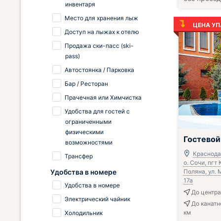
инвентаря
Место для хранения лыж
ЦЕНА УП
Доступ на лыжах к отелю
Продажа ски-пасс (ski-
pass)
Автостоянка / Парковка
Бар / Ресторан
Прачечная или Химчистка
Удобства для гостей с
ограниченными
физическими
;
Гостевой
возможностями
Краснодар
Трансфер
о. Сочи, пгт
Удобства в номере
Поляна, ул. 
17а
Удобства в номере
До центра 
Электрический чайник
До канатн
км
Холодильник