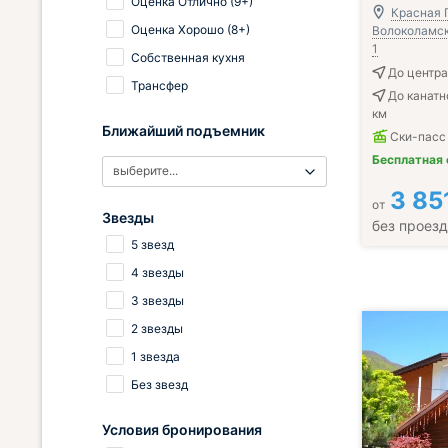
Оценка Отлично (9+)
Красная П
Оценка Хорошо (8+)
Волоколамская
1
Собственная кухня
До центра
Трансфер
До канатн
км
Ближайший подъемник
Ски-пасс
Бесплатная
выберите...
3 85
от
Звезды
без проез
5 звезд
4 звезды
3 звезды
2 звезды
1 звезда
Без звезд
Условия бронирования