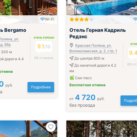
Wi-Fi
ль Bergamo
Отель Горная Кадриль
Редэнс
ОЧЕНЬ ХОРОШО
оляна, ул.
д. 56а
ОТЛ
9.1
Красная Поляна, ул.
/
10
Волоколамская, д. 2, стр. 1
 300 м
9.
68 отзывов
До центра 600 м
ой дороги 4.4
88 от
До канатной дороги 4.2
км
 отмена
Ски-пасс
0
Бесплатная отмена
руб.
Подробнее
да
4 720
от
руб.
Подроб
без проезда