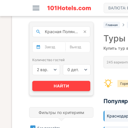
ВАЛЮТА:
Главная
Туры 
Купить тур 
Количество гостей
2 взр.
0 дет.
Гор
НАЙТИ
Туры
Популя
Фильтры по критериям
Краснода