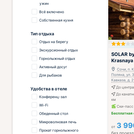
ужин
Всё включено
Собственная кухня
Тип отдыха
Отдых на берегу
Экскурсионный отдых
SOLAR by 
Горнолыжный отдых
Krasnaya
Активный досуг
Сочи, п. 
Поляна, ул.
Для рыбаков
Кавказа, д. 2
До центра
Удобства в отеле
До канатн
Конференц-зал
км
Wi-Fi
Ски-пасс
Бесплатная
Обеденный стол
Микроволновая печь
3 99
от
Прокат горнолыжного
без проез