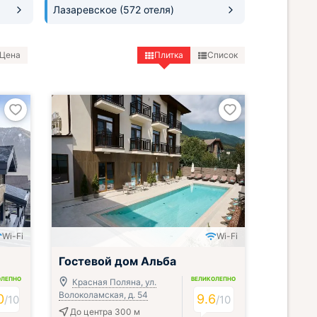
Лазаревское
(572 отеля)
Цена
Плитка
Список
Wi-Fi
Wi-Fi
Гостевой дом Альба
ОЛЕПНО
ВЕЛИКОЛЕПНО
Красная Поляна, ул.
Волоколамская, д. 54
0
9.6
/
10
/
10
До центра 300 м