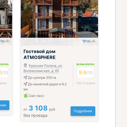
Wi-Fi
Wi-Fi
Гостевой дом
ATMOSPHERE
ОЛЕПНО
ВЕЛИКОЛЕПНО
Красная Поляна, ул.
Волоколамская, д. 65
0
9.6
/
10
/
10
До центра 300 м
зыва
106 отзывов
До канатной дороги 6.2
км
Ски-пасс
нее
3 108
от
руб.
Подробнее
без проезда