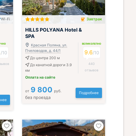
Wi-Fi
Завтрак
Завтрак включён
HILLS POLYANA Hotel &
SPA
ИЧНО
ВЕЛИКОЛЕПНО
Красная Поляна, ул.
Пчеловодов, д. 44/1
4
9.6
/
10
/
10
До центра 200 м
зывов
440
До канатной дороги 3.9
км
отзывов
Оплата на сайте
9 800
от
руб.
Подробнее
без проезда
нее