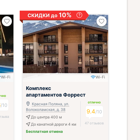
10%
СКИДКИ до
Wi-Fi
Wi-Fi
;
Комплекс
апартаментов Форрест
ИЧНО
ОТЛИЧНО
3
Красная Поляна, ул.
/
10
Волоколамская, д. 38
9.4
/
10
тзыва
До центра 400 м
47 отзывов
До канатной дороги 4 км
Бесплатная отмена