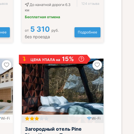
зывов
124 отзыва
До канатной дороги 6.3
км
Бесплатная отмена
5 310
от
руб.
нее
Подробнее
без проезда
15%
ЦЕНА УПАЛА на
Wi-Fi
Wi-Fi
;
Загородный отель Pine