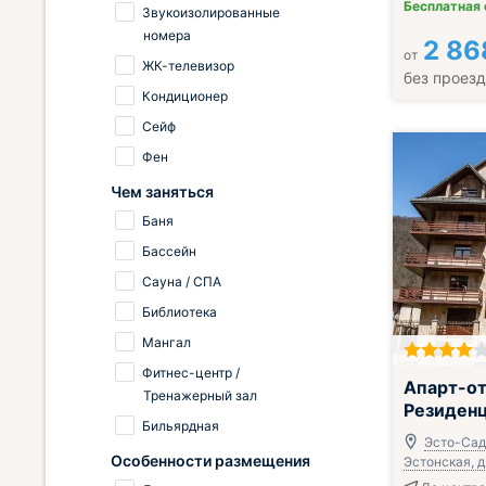
Бесплатная
Звукоизолированные
номера
2 86
от
ЖК-телевизор
без проез
Кондиционер
Сейф
Фен
Чем заняться
Баня
Бассейн
Сауна / СПА
Библиотека
Мангал
Фитнес-центр /
Апарт-от
Тренажерный зал
Резиден
Бильярдная
Эсто-Садо
Особенности размещения
Эстонская, д.