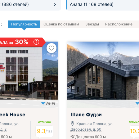
к
(886 отелей)
Анапа
(1 168 отелей)
:
Популярность
Оценка по отзывам
Звезды
Расположение
30%
АЛА на
Wi-Fi
трак, обед и ужин
eek House
Шале Фудзи
ОТЛИЧНО
ВЕЛИК
оляна, ул.
Красная Поляна, ул.
д. 2
Дворцовая, д. 50
9.3
10.
/
10
 500 м
До центра 900 м