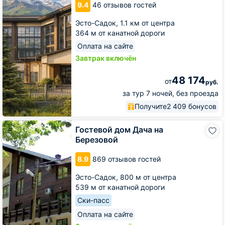
Provence
9.4
46 отзывов гостей
Эсто-Садок,
1.1 км от центра
364 м от канатной дороги
Оплата на сайте
Завтрак включён
48 174
от
руб.
за тур 7 ночей, без проезда
Получите
2 409 бонусов
Гостевой
Гостевой дом Дача на
дом
Березовой
Дача
на
8.9
869 отзывов гостей
Березовой
Эсто-Садок,
800 м от центра
539 м от канатной дороги
Ски-пасс
Оплата на сайте