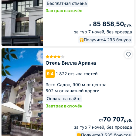
Бесплатная отмена
Завтрак включён
85 858,50
от
руб.
за тур 7 ночей, без проезда
Получите
4 293 бонуса
Отель
Вилла
Ариана
Отель Вилла Ариана
9.4
1 822 отзыва гостей
Эсто-Садок,
900 м от центра
502 м от канатной дороги
Оплата на сайте
Завтрак включён
70 707
от
руб.
за тур 7 ночей, без проезда
Получите
3 535 бонусов