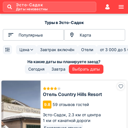
Эсто-Садок
Даты неизвестны
Туры в Эсто-Садок
Популярные
Карта
Цена
Завтрак включён
Отели
от
3 000
до
5
Сегодня
Завтра
Выбрать даты
Отель
Country
Hills
Отель Country Hills Resort
Resort
9.8
59 отзывов гостей
Эсто-Садок,
2.3 км от центра
1 км от канатной дороги
Бесплатная отмена