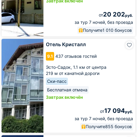
Завтрак включён
20 202
от
руб.
за тур 7 ночей, без проезда
Получите
1 010 бонусов
Отель
Отель Кристалл
Кристалл
9.1
437 отзывов гостей
Эсто-Садок,
1.1 км от центра
219 м от канатной дороги
Ски-пасс
Бесплатная отмена
Завтрак включён
17 094
от
руб.
за тур 7 ночей, без проезда
Получите
855 бонусов