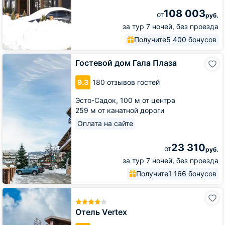
108 003
от
руб.
за тур 7 ночей, без проезда
Получите
5 400 бонусов
Гостевой
Гостевой дом Гала Плаза
дом
Гала
9.3
180 отзывов гостей
Плаза
Эсто-Садок,
100 м от центра
259 м от канатной дороги
Оплата на сайте
23 310
от
руб.
за тур 7 ночей, без проезда
Получите
1 166 бонусов
Отель
Vertex
Отель Vertex