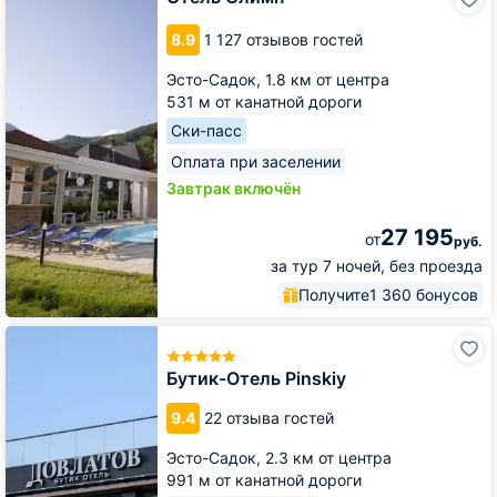
Олимп
8.9
1 127 отзывов гостей
Эсто-Садок,
1.8 км от центра
531 м от канатной дороги
Ски-пасс
Оплата при заселении
Завтрак включён
27 195
от
руб.
за тур 7 ночей, без проезда
Получите
1 360 бонусов
Бутик-
Отель
Pinskiy
Бутик-Отель Pinskiy
9.4
22 отзыва гостей
Эсто-Садок,
2.3 км от центра
991 м от канатной дороги