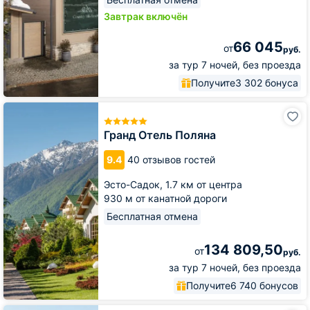
Завтрак включён
66 045
от
руб.
за тур 7 ночей, без проезда
Получите
3 302 бонуса
Гранд
Отель
Поляна
Гранд Отель Поляна
9.4
40 отзывов гостей
Эсто-Садок,
1.7 км от центра
930 м от канатной дороги
Бесплатная отмена
134 809,50
от
руб.
за тур 7 ночей, без проезда
Получите
6 740 бонусов