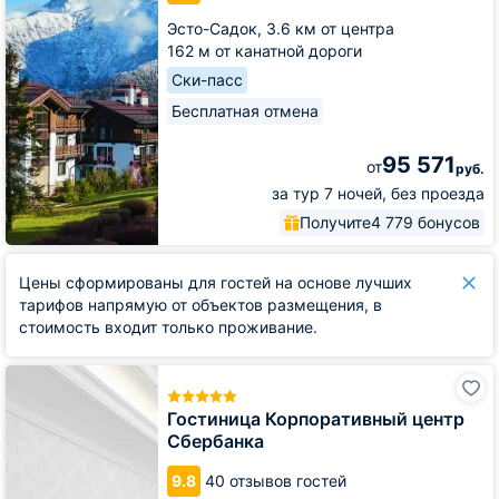
Эсто-Садок,
3.6 км от центра
162 м от канатной дороги
Ски-пасс
Бесплатная отмена
95 571
от
руб.
за тур 7 ночей, без проезда
Получите
4 779 бонусов
Цены сформированы для гостей на основе лучших
тарифов напрямую от объектов размещения, в
стоимость входит только проживание.
Гостиница
Корпоративный
центр
Гостиница Корпоративный центр
Сбербанка
Сбербанка
9.8
40 отзывов гостей