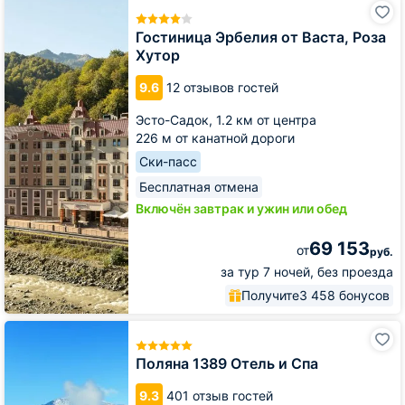
Гостиница
Эрбелия
от
Гостиница Эрбелия от Васта, Роза
Васта,
Хутор
Роза
Хутор
9.6
12 отзывов гостей
Эсто-Садок,
1.2 км от центра
226 м от канатной дороги
Ски-пасс
Бесплатная отмена
Включён завтрак и ужин или обед
69 153
от
руб.
за тур 7 ночей, без проезда
Получите
3 458 бонусов
Поляна
1389
Отель
Поляна 1389 Отель и Спа
и
Спа
9.3
401 отзыв гостей