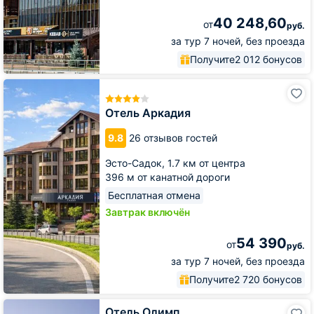
40 248,60
от
руб.
за тур 7 ночей, без проезда
Получите
2 012 бонусов
Отель
Аркадия
Отель Аркадия
9.8
26 отзывов гостей
Эсто-Садок,
1.7 км от центра
396 м от канатной дороги
Бесплатная отмена
Завтрак включён
54 390
от
руб.
за тур 7 ночей, без проезда
Получите
2 720 бонусов
Отель
Отель Олимп