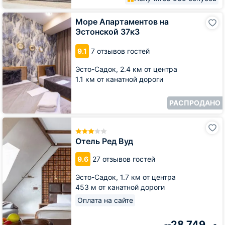
Море
Море Апартаментов на
Апартаментов
Эстонской 37к3
на
Эстонской
9.1
7 отзывов гостей
37к3
Эсто-Садок,
2.4 км от центра
1.1 км от канатной дороги
РАСПРОДАНО
Отель
Ред
Вуд
Отель Ред Вуд
9.6
27 отзывов гостей
Эсто-Садок,
1.7 км от центра
453 м от канатной дороги
Оплата на сайте
28 749