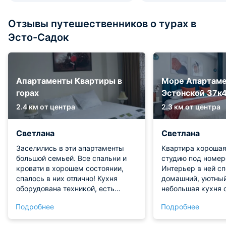
Отзывы путешественников о турах в
Эсто-Садок
Апартаменты Квартиры в
Море Апартаме
горах
Эстонской 37к
2.4 км от центра
2.3 км от центра
Светлана
Светлана
Заселились в эти апартаменты
Квартира хорошая
большой семьей. Все спальни и
студию под номер
кровати в хорошем состоянии,
Интерьер в ней с
спалось в них отлично! Кухня
домашний, уютный
оборудована техникой, есть
небольшая кухня 
посуда, приборы. Прекрасно
отдыха. Кондицио
Подробнее
Подробнее
оборудована и ванная комната.
присутствует, отл
Полотенца и туалетные средства
со своими задача