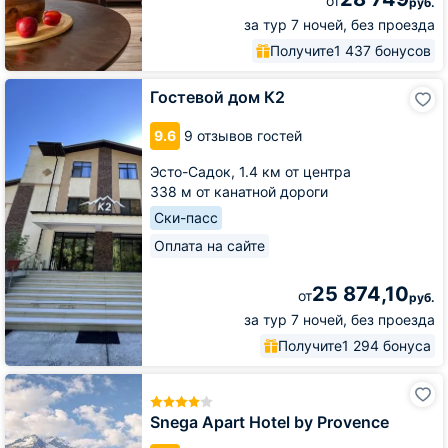
от
руб.
за тур 7 ночей, без проезда
Получите
1 437 бонусов
Гостевой
Гостевой дом К2
дом
К2
9.6
9 отзывов гостей
Эсто-Садок,
1.4 км от центра
338 м от канатной дороги
Ски-пасс
Оплата на сайте
25 874,10
от
руб.
за тур 7 ночей, без проезда
Получите
1 294 бонуса
Snega
Apart
Hotel
Snega Apart Hotel by Provence
by