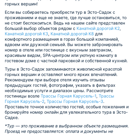
горных вершин!
Если вы собираетесь приобрести тур в Эсто-Садок с
проживанием и еще не знаете, где лучше остановиться, то
не стоит беспокоиться. Ведь на нашем сайте представлен
большой выбор объектов рядом с
Канатной дорогой К2
,
Канатной дорогой К3
,
Канатной дорогой К8
для
комфортного размещения в горах большой компанией,
вдвоем или дружной семьей. Вы можете забронировать
номер в отеле или гостинице с вкусным завтраком,
красивым видом, SPA-центром или уютную комнату в
гостевом доме с частной парковкой и собственной кухней.
Туры в Эсто-Садок запоминаются живописной красотой
горных вершин и оставляют много ярких впечатлений.
Рекомендуем при выборе отеля изучить отзывы
предыдущих гостей, фотографии, указать в фильтрах
необходимые услуги и диапазон цены. Рассмотрите
гостиницы возле
Трассы Горная Карусель-1
,
Трассы
Горная Карусель-2
,
Трассы Горная Карусель-3
.
Проставьте точное количество гостей, особые пожелания и
бронируйте номер онлайн для увлекательного тура в Эсто-
Садке.
*Тур — это проживание в выбранном объекте размещения.
Проезд не предоставляется: оплата и документы не