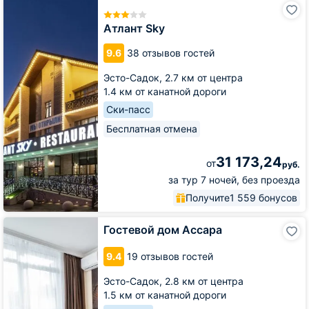
Атлант
Sky
Атлант Sky
9.6
38 отзывов гостей
Эсто-Садок,
2.7 км от центра
1.4 км от канатной дороги
Ски-пасс
Бесплатная отмена
31 173,24
от
руб.
за тур 7 ночей, без проезда
Получите
1 559 бонусов
Гостевой
Гостевой дом Ассара
дом
Ассара
9.4
19 отзывов гостей
Эсто-Садок,
2.8 км от центра
1.5 км от канатной дороги