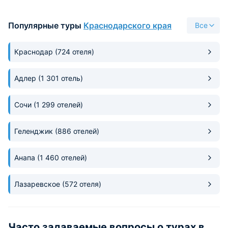
предоставили. До канатной
хранения продума
дороги или лыжной трассы
из окна. Неподале
добрались быстро, но брали
апартаментов вся
Популярные туры
Краснодарского края
Все
трансфер. Магазины совсем
развлекательная
рядом работают.
инфраструктура. 
Краснодар
(724 отеля)
дорога, лыжные т
неподалеку.
Адлер
(1 301 отель)
Сочи
(1 299 отелей)
Геленджик
(886 отелей)
Анапа
(1 460 отелей)
Лазаревское
(572 отеля)
Часто задаваемые вопросы о турах в