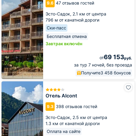
9.6
47 отзывов гостей
Эсто-Садок,
2.1 км от центра
796 м от канатной дороги
Ски-пасс
Бесплатная отмена
Завтрак включён
69 153
от
руб.
за тур 7 ночей, без проезда
Получите
3 458 бонусов
Отель
Alcont
Отель Alcont
9.3
398 отзывов гостей
Эсто-Садок,
2.5 км от центра
1.3 км от канатной дороги
Оплата на сайте