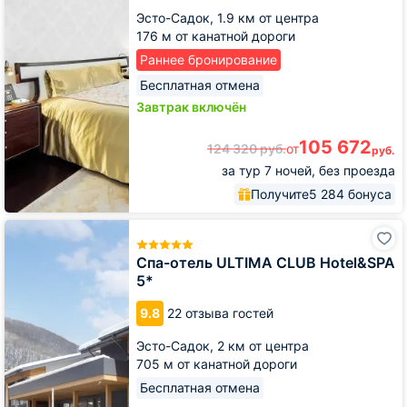
Эсто-Садок,
1.9 км от центра
176 м от канатной дороги
Раннее бронирование
Бесплатная отмена
Завтрак включён
105 672
124 320
руб.
от
руб.
за тур 7 ночей, без проезда
Получите
5 284 бонуса
Спа-
отель
ULTIMA
Спа-отель ULTIMA CLUB Hotel&SPA
CLUB
5*
Hotel&SPA
5*
9.8
22 отзыва гостей
Эсто-Садок,
2 км от центра
705 м от канатной дороги
Бесплатная отмена