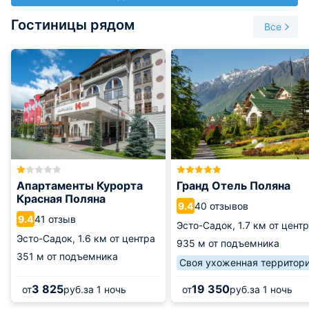
Гостиницы рядом
Все
Апартаменты Курорта
Гранд Отель Поляна
Красная Поляна
40 отзывов
9.4
41 отзыв
9.4
Эсто-Садок,
1.7 км от цент
Эсто-Садок,
1.6 км от центра
935 м от подъемника
351 м от подъемника
Своя ухоженная территор
3 825
19 350
от
руб.
за 1 ночь
от
руб.
за 1 ночь