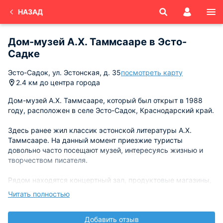
НАЗАД
Дом-музей А.Х. Таммсааре в Эсто-
Садке
Эсто-Садок, ул. Эстонская, д. 35
посмотреть карту
2.4 км до центра города
Дом-музей А.Х. Таммсааре, который был открыт в 1988
году, расположен в селе Эсто-Садок, Краснодарский край.
Здесь ранее жил классик эстонской литературы А.Х.
Таммсааре. На данный момент приезжие туристы
довольно часто посещают музей, интересуясь жизнью и
творчеством писателя.
Рядом находятся концертный зал, продуктовые магазины,
кафе, рестораны, отели, гостиницы, казино и многое
Читать полностью
другое.
Добавить отзыв