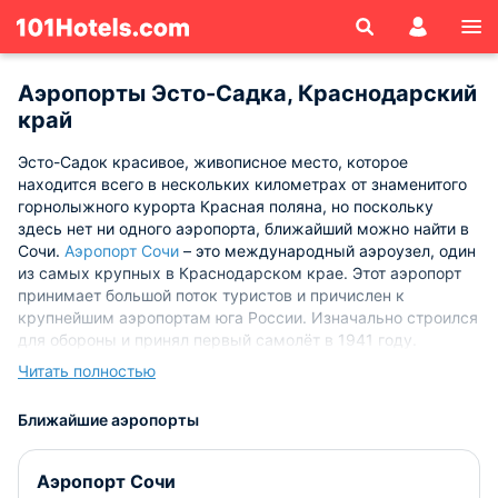
Аэропорты Эсто-Садка, Краснодарский
край
Эсто-Садок красивое, живописное место, которое
находится всего в нескольких километрах от знаменитого
горнолыжного курорта Красная поляна, но поскольку
здесь нет ни одного аэропорта, ближайший можно найти в
Сочи.
Аэропорт Сочи
– это международный аэроузел, один
из самых крупных в Краснодарском крае. Этот аэропорт
принимает большой поток туристов и причислен к
крупнейшим аэропортам юга России. Изначально строился
для обороны и принял первый самолёт в 1941 году.
Считается аэровокзалом первого класса, а посадка
Читать полностью
самолётов происходит со стороны моря, ведь с другой
стороны не позволяют горы.
Ближайшие аэропорты
Аэропорт Сочи