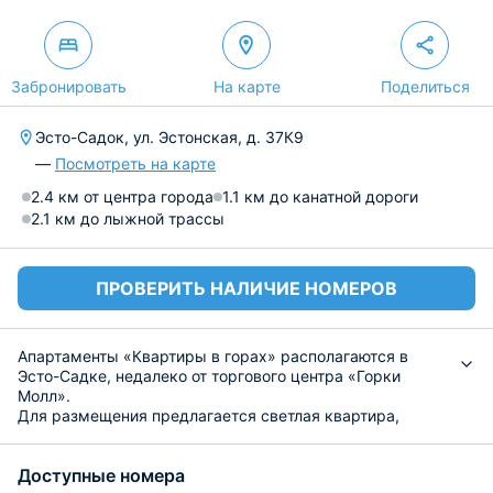
Забронировать
На карте
Поделиться
Эсто-Садок, ул. Эстонская, д. 37К9
—
Посмотреть на карте
2.4 км от центра города
1.1 км до канатной дороги
2.1 км до лыжной трассы
ПРОВЕРИТЬ НАЛИЧИЕ НОМЕРОВ
Апартаменты «Квартиры в горах» располагаются в
Эсто-Садке, недалеко от торгового центра «Горки
Молл».
Для размещения предлагается светлая квартира,
украшенная картинами и обустроенная
комфортабельной мебелью. В числе удобств есть Wi-Fi,
Доступные номера
телевизор, балкон, собственная ванная комната, так же