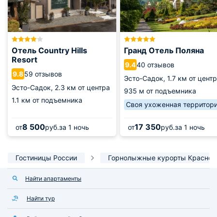
Отель Country Hills
Гранд Отель Поляна
Resort
40 отзывов
9.4
59 отзывов
9.8
Эсто-Садок,
1.7 км от цент
Эсто-Садок,
2.3 км от центра
935 м от подъемника
1.1 км от подъемника
Своя ухоженная территор
8 500
17 350
от
руб.
за 1 ночь
от
руб.
за 1 ночь
Гостиницы России
Горнолыжные курорты Красной
Найти апартаменты
Найти тур