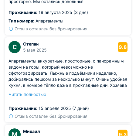
просторно. Мы остались довольны!
Проживание:
19 августа 2025 (3 дня)
Тип номера:
Апартаменты
Отзыв оставлен без бронирования
Степан
С
9.8
5 мая 2025
Апартаменты аккуратные, просторные, с панорамным
видом на горы, который невозможно не
сфотографировать. Лыжные подъёмники недалеко,
добирались пешком за несколько минут. Очень удобная
кухня, в номере тёпло даже в прохладные дни. Хозяева
заботливые, помогли с трансфером и советами по
Читать полностью
экскурсиям. Район живописный, вокруг красивые
прогулочные маршруты.
Проживание:
15 апреля 2025 (7 дней)
Из недостатков: в некоторых местах в номере ловил не
очень стабильный Wi-Fi.
Отзыв оставлен без бронирования
Михаил
М
9.3