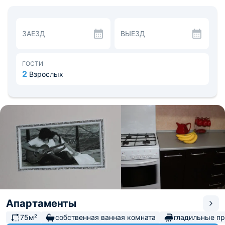
стиральная машина.
На просторной кухне можно приготовить любые блюда,
воспользовавшись бытовой техникой и набором
посуды. Рядом находятся продуктовые магазины,
ЗАЕЗД
ВЫЕЗД
разнообразные столовые и кафе.
Около жилого дома игровая площадка, автостоянка и
Дом-музей А.Х. Таммсааре и подъёмник на
горнолыжный комплекс. Расстояние до аэропорта Сочи
ГОСТИ
составляет 36,6 км, до железнодорожного вокзала -
2
Взрослых
2,3 км.
Апартаменты
75м²
собственная ванная комната
гладильные п