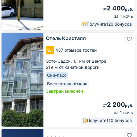
2 400
от
руб.
за 1 ночь
Получите
120 бонусов
Отель
Отель Кристалл
Кристалл
9.1
437 отзывов гостей
Эсто-Садок,
1.1 км от центра
219 м от канатной дороги
Ски-пасс
Бесплатная отмена
Завтрак включён
2 200
от
руб.
за 1 ночь
Получите
110 бонусов
Атлант
Sky