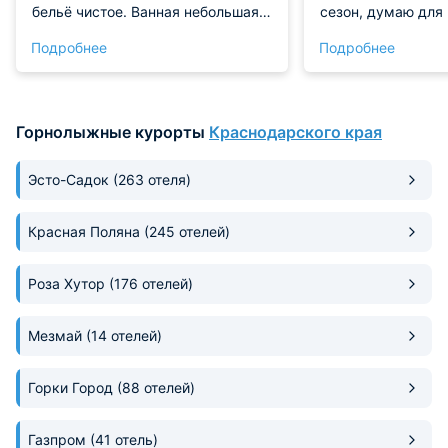
бельё чистое. Ванная небольшая,
сезон, думаю для
но функциональная, вода горячая
отдыха квартира 
Подробнее
Подробнее
всегда. Вид из окна на горы —
подойдет, ведь н
просто огонь, каждое утро
рядом с подъемни
просыпался с хорошим
горнолыжной инф
настроением. Завтрак включён,
Горнолыжные курорты
Краснодарского края
выбор небольшой, но голодным не
останешься.
Эсто-Садок
(263 отеля)
Красная Поляна
(245 отелей)
Роза Хутор
(176 отелей)
Мезмай
(14 отелей)
Горки Город
(88 отелей)
Газпром
(41 отель)