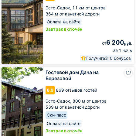
Эсто-Садок,
1.1 км от центра
364 м от канатной дороги
Оплата на сайте
Завтрак включён
6 200
от
руб.
за 1 ночь
Получите
310 бонусов
Гостевой
Гостевой дом Дача на
дом
Березовой
Дача
на
8.9
869 отзывов гостей
Березовой
Эсто-Садок,
800 м от центра
539 м от канатной дороги
Ски-пасс
Оплата на сайте
Завтрак включён