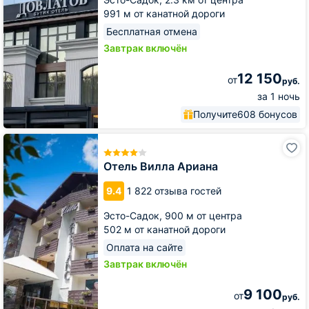
991 м от канатной дороги
Бесплатная отмена
Завтрак включён
12 150
от
руб.
за 1 ночь
Получите
608 бонусов
Отель
Вилла
Ариана
Отель Вилла Ариана
9.4
1 822 отзыва гостей
Эсто-Садок,
900 м от центра
502 м от канатной дороги
Оплата на сайте
Завтрак включён
9 100
от
руб.