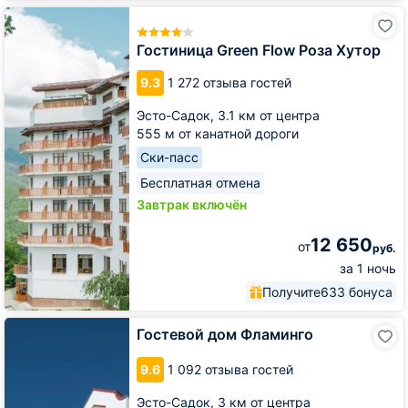
Гостиница
Green
Flow
Гостиница Green Flow Роза Хутор
Роза
Хутор
9.3
1 272 отзыва гостей
Эсто-Садок,
3.1 км от центра
555 м от канатной дороги
Ски-пасс
Бесплатная отмена
Завтрак включён
12 650
от
руб.
за 1 ночь
Получите
633 бонуса
Гостевой
Гостевой дом Фламинго
дом
Фламинго
9.6
1 092 отзыва гостей
Эсто-Садок,
3 км от центра