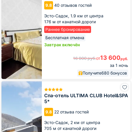
9.8
40 отзывов гостей
Эсто-Садок,
1.9 км от центра
176 м от канатной дороги
Раннее бронирование
Бесплатная отмена
Завтрак включён
13 600
16 000
руб.
от
руб.
за 1 ночь
Получите
680 бонусов
Спа-
отель
ULTIMA
Спа-отель ULTIMA CLUB Hotel&SPA
CLUB
5*
Hotel&SPA
5*
9.8
22 отзыва гостей
Эсто-Садок,
2 км от центра
705 м от канатной дороги