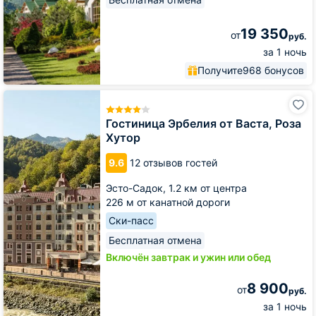
19 350
от
руб.
за 1 ночь
Получите
968 бонусов
Гостиница
Эрбелия
от
Гостиница Эрбелия от Васта, Роза
Васта,
Хутор
Роза
Хутор
9.6
12 отзывов гостей
Эсто-Садок,
1.2 км от центра
226 м от канатной дороги
Ски-пасс
Бесплатная отмена
Включён завтрак и ужин или обед
8 900
от
руб.
за 1 ночь