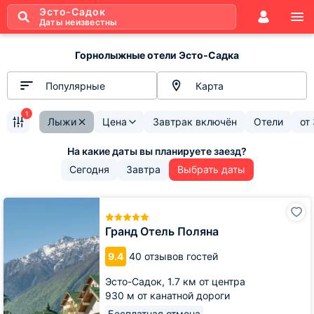
Эсто-Садок
Даты неизвестны
Горнолыжные отели Эсто-Садка
Популярные
Карта
1
Лыжи
Цена
Завтрак включён
Отели
от
Сегодня
Завтра
Выбрать даты
Гранд
Отель
Поляна
Гранд Отель Поляна
9.4
40 отзывов гостей
Эсто-Садок,
1.7 км от центра
930 м от канатной дороги
Бесплатная отмена