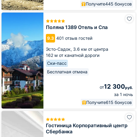
Получите
445 бонусов
Поляна
1389
Отель
Поляна 1389 Отель и Спа
и
Спа
9.3
401 отзыв гостей
Эсто-Садок,
3.6 км от центра
162 м от канатной дороги
Ски-пасс
Бесплатная отмена
12 300
от
руб.
за 1 ночь
Получите
615 бонусов
Гостиница
Корпоративный
центр
Гостиница Корпоративный центр
Сбербанка
Сбербанка