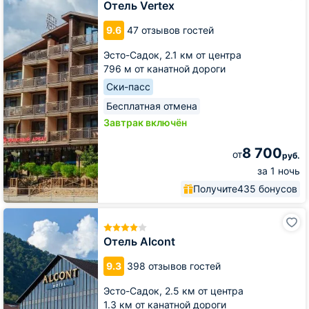
Отель Vertex
9.6
47 отзывов гостей
Эсто-Садок,
2.1 км от центра
796 м от канатной дороги
Ски-пасс
Бесплатная отмена
Завтрак включён
8 700
от
руб.
за 1 ночь
Получите
435 бонусов
Отель
Alcont
Отель Alcont
9.3
398 отзывов гостей
Эсто-Садок,
2.5 км от центра
1.3 км от канатной дороги