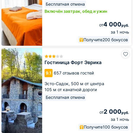
Бесплатная отмена
Включён завтрак, обед и ужин
4 000
от
руб.
за 1 ночь
Получите
200 бонусов
Гостиница
Форт
Эврика
Гостиница Форт Эврика
9.1
657 отзывов гостей
Эсто-Садок,
500 м от центра
105 м от канатной дороги
Бесплатная отмена
2 000
от
руб.
за 1 ночь
Получите
100 бонусов