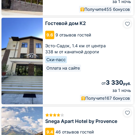
за 1 ночь
Получите
455 бонусов
Гостевой
Гостевой дом К2
дом
К2
9.6
9 отзывов гостей
Эсто-Садок,
1.4 км от центра
338 м от канатной дороги
Ски-пасс
Оплата на сайте
3 330
от
руб.
за 1 ночь
Получите
167 бонусов
Snega
Apart
Hotel
Snega Apart Hotel by Provence
by
Provence
9.4
46 отзывов гостей