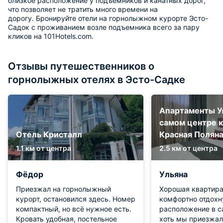
близкое расположение у подъемников и канатных дорог,
что позволяет не тратить много времени на
дорогу. Бронируйте отели на горнолыжном курорте Эсто-
Садок с проживанием возле подъемника всего за пару
кликов на 101Hotels.com.
Отзывы путешественников о
горнолыжных отелях в Эсто-Садке
Апартаменты У
самом центре 
Отель Кристалл
Красная Полян
1.1 км от центра
2.5 км от центра
Фёдор
Ульяна
Приезжал на горнолыжный
Хорошая квартира
курорт, остановился здесь. Номер
комфортно отдохн
компактный, но всё нужное есть.
расположение в с
Кровать удобная, постельное
хоть мы приезжал