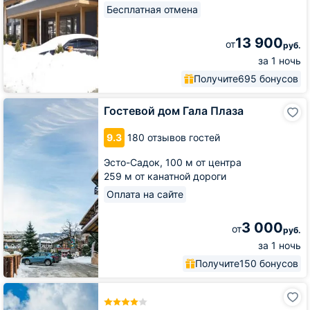
Бесплатная отмена
13 900
от
руб.
за 1 ночь
Получите
695 бонусов
Гостевой
Гостевой дом Гала Плаза
дом
Гала
9.3
180 отзывов гостей
Плаза
Эсто-Садок,
100 м от центра
259 м от канатной дороги
Оплата на сайте
3 000
от
руб.
за 1 ночь
Получите
150 бонусов
Отель
Vertex