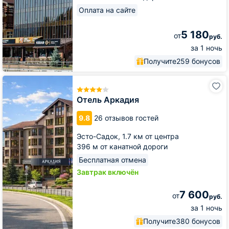
Оплата на сайте
5 180
от
руб.
за 1 ночь
Получите
259 бонусов
Отель
Аркадия
Отель Аркадия
9.8
26 отзывов гостей
Эсто-Садок,
1.7 км от центра
396 м от канатной дороги
Бесплатная отмена
Завтрак включён
7 600
от
руб.
за 1 ночь
Получите
380 бонусов