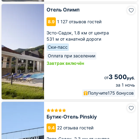
Отель
Отель Олимп
Олимп
8.9
1 127 отзывов гостей
Эсто-Садок,
1.8 км от центра
531 м от канатной дороги
Ски-пасс
Оплата при заселении
Завтрак включён
3 500
от
руб.
за 1 ночь
Получите
175 бонусов
Бутик-
Отель
Pinskiy
Бутик-Отель Pinskiy
9.4
22 отзыва гостей
Эсто-Садок,
2.3 км от центра