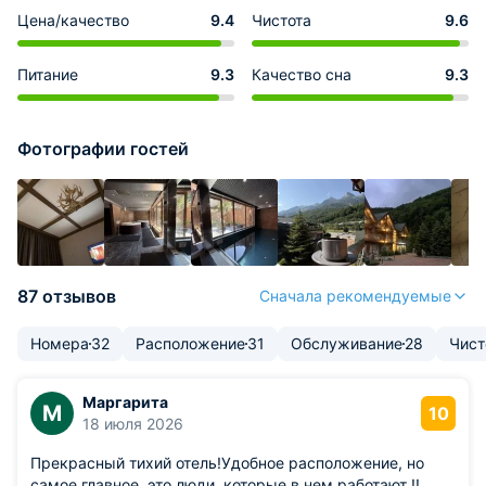
Цена/качество
9.4
Чистота
9.6
Питание
9.3
Качество сна
9.3
Фотографии гостей
87 отзывов
Сначала рекомендуемые
Номера
32
Расположение
31
Обслуживание
28
Чист
Маргарита
М
10
18 июля 2026
Прекрасный тихий отель!Удобное расположение, но
самое главное, это люди, которые в нем работают !!