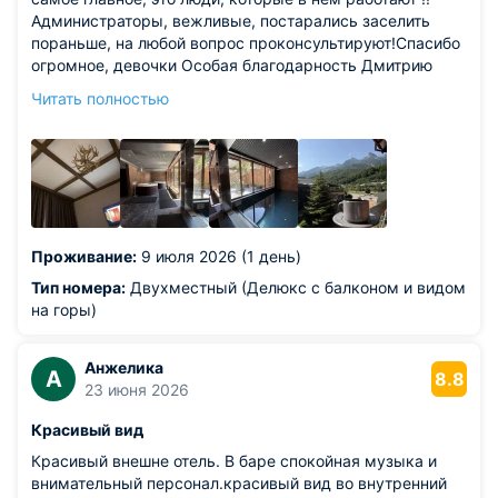
Администраторы, вежливые, постарались заселить
пораньше, на любой вопрос проконсультируют!Спасибо
огромное, девочки Особая благодарность Дмитрию
-все рассказал, помог с багажом и просто настроил нас
Читать полностью
на прекрасный отдых !!Хочу отметить чистоту и уют в
бассейне, сауне и хамам!!Прекрасный отель!!
Прекрасные сотрудники!! Рекомендую
Проживание:
9 июля 2026 (1 день)
Тип номера:
Двухместный (Делюкс с балконом и видом
на горы)
Анжелика
А
8.8
23 июня 2026
Красивый вид
Красивый внешне отель. В баре спокойная музыка и
внимательный персонал.красивый вид во внутренний