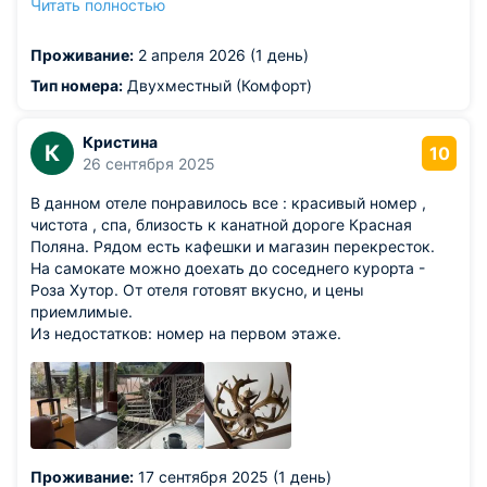
Читать полностью
комфортной водой, гидромассажная
ванна,хамам,сауна,а так же соляная комнатачему была
Проживание:
2 апреля 2026 (1 день)
очень приятно удивлена
Тип номера:
Двухместный (Комфорт)
Кристина
К
10
26 сентября 2025
В данном отеле понравилось все : красивый номер ,
чистота , спа, близость к канатной дороге Красная
Поляна. Рядом есть кафешки и магазин перекресток.
На самокате можно доехать до соседнего курорта -
Роза Хутор. От отеля готовят вкусно, и цены
приемлимые.
Из недостатков: номер на первом этаже.
Проживание:
17 сентября 2025 (1 день)