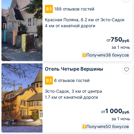
9.1
189 отзывов гостей
Красная Поляна,
6.2 км от Эсто-Садок
4 км от канатной дороги
750
от
руб.
за 1 ночь
Получите
38 бонусов
Отель
Отель Четыре Вершины
Четыре
Вершины
9.1
6 отзывов гостей
Эсто-Садок,
3 км от центра
1.7 км от канатной дороги
1 000
от
руб.
за 1 ночь
Получите
50 бонусов