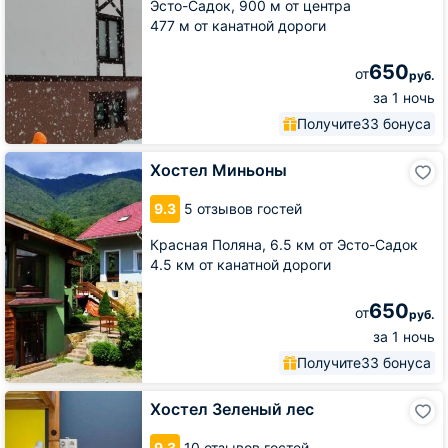
Эсто-Садок,
900 м от центра
477 м от канатной дороги
650
от
руб.
за 1 ночь
Получите
33 бонуса
Хостел
Хостел Миньоны
Миньоны
9.3
5 отзывов гостей
Красная Поляна,
6.5 км от Эсто-Садок
4.5 км от канатной дороги
650
от
руб.
за 1 ночь
Получите
33 бонуса
Хостел
Хостел Зеленый лес
Зеленый
лес
9.3
10 отзывов гостей