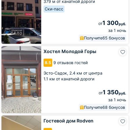
379 м от канатной дороги
Ски-пасс
1 300
от
руб.
за 1 ночь
Получите
65 бонусов
Хостел
Хостел Молодой Горы
Молодой
Горы
8.5
9 отзывов гостей
Эсто-Садок,
2.4 км от центра
1.1 км от канатной дороги
1 350
от
руб.
за 1 ночь
Получите
68 бонусов
Гостевой
Гостевой дом Rodven
дом
Rodven