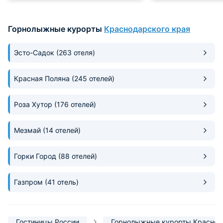
какие-либо проблем или
любого заведения
сложностей. Техника рабочая,
Трасса поблизости
Горнолыжные курорты
Краснодарского края
кровать удобная и со свежим
много.
бельем, ванная комната без
плесени. Рекомендуем для
Эсто-Садок
(263 отеля)
отдыха.
Красная Поляна
(245 отелей)
Роза Хутор
(176 отелей)
Мезмай
(14 отелей)
Горки Город
(88 отелей)
Газпром
(41 отель)
Гостиницы России
Горнолыжные курорты Красной