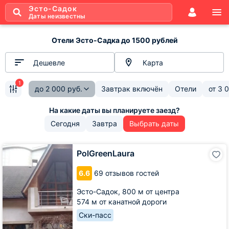
Эсто-Садок
Даты неизвестны
Отели Эсто-Садка до 1500 рублей
Дешевле
Карта
1
до
2 000
руб.
Завтрак включён
Отели
от
3 
Сегодня
Завтра
Выбрать даты
PolGreenLaura
PolGreenLaura
6.6
69 отзывов гостей
Эсто-Садок,
800 м от центра
574 м от канатной дороги
Ски-пасс