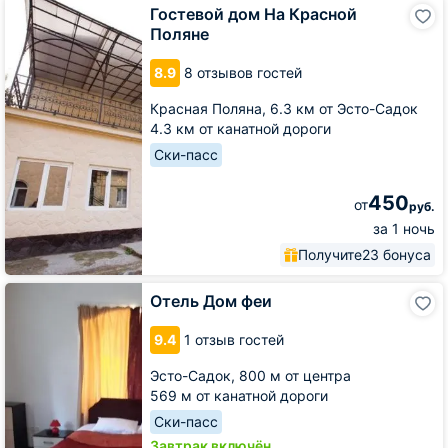
Гостевой
Гостевой дом На Красной
дом
Поляне
На
Красной
8.9
8 отзывов гостей
Поляне
Красная Поляна,
6.3 км от Эсто-Садок
4.3 км от канатной дороги
Ски-пасс
450
от
руб.
за 1 ночь
Получите
23 бонуса
Отель
Отель Дом феи
Дом
феи
9.4
1 отзыв гостей
Эсто-Садок,
800 м от центра
569 м от канатной дороги
Ски-пасс
Завтрак включён