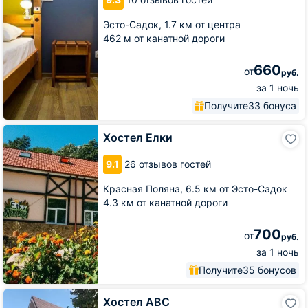
Эсто-Садок,
1.7 км от центра
462 м от канатной дороги
660
от
руб.
за 1 ночь
Получите
33 бонуса
Хостел
Хостел Елки
Елки
9.1
26 отзывов гостей
Красная Поляна,
6.5 км от Эсто-Садок
4.3 км от канатной дороги
700
от
руб.
за 1 ночь
Получите
35 бонусов
Хостел
Хостел ABC
ABC