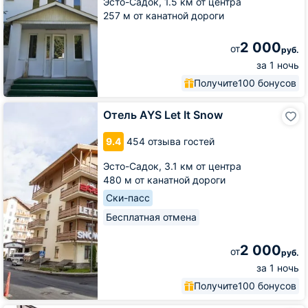
Эсто-Садок,
1.5 км от центра
257 м от канатной дороги
2 000
от
руб.
за 1 ночь
Получите
100 бонусов
Отель
Отель AYS Let It Snow
AYS
Let
9.4
454 отзыва гостей
It
Snow
Эсто-Садок,
3.1 км от центра
480 м от канатной дороги
Ски-пасс
Бесплатная отмена
2 000
от
руб.
за 1 ночь
Получите
100 бонусов