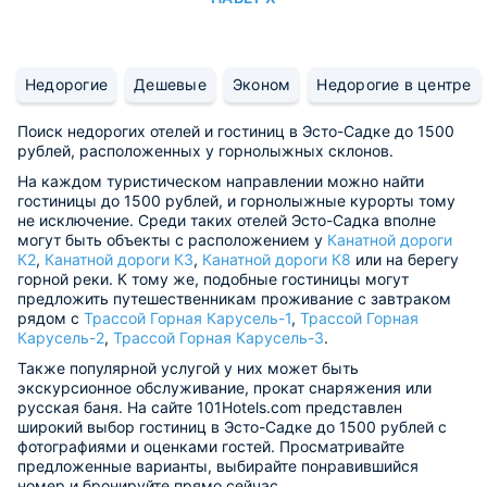
Недорогие
Дешевые
Эконом
Недорогие в центре
Поиск недорогих отелей и гостиниц в Эсто-Садке до 1500
рублей, расположенных у горнолыжных склонов.
На каждом туристическом направлении можно найти
гостиницы до 1500 рублей, и горнолыжные курорты тому
не исключение. Среди таких отелей Эсто-Садка вполне
могут быть объекты с расположением у
Канатной дороги
К2
,
Канатной дороги К3
,
Канатной дороги К8
или на берегу
горной реки. К тому же, подобные гостиницы могут
предложить путешественникам проживание с завтраком
рядом с
Трассой Горная Карусель-1
,
Трассой Горная
Карусель-2
,
Трассой Горная Карусель-3
.
Также популярной услугой у них может быть
экскурсионное обслуживание, прокат снаряжения или
русская баня. На сайте 101Hotels.com представлен
широкий выбор гостиниц в Эсто-Садке до 1500 рублей с
фотографиями и оценками гостей. Просматривайте
предложенные варианты, выбирайте понравившийся
номер и бронируйте прямо сейчас.