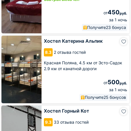
450
от
руб.
за 1 ночь
Получите
23 бонуса
Хостел
Хостел Катерина Альпик
Катерина
Альпик
8.3
2 отзыва гостей
Красная Поляна,
4.5 км от Эсто-Садок
2.9 км от канатной дороги
500
от
руб.
за 1 ночь
Получите
25 бонусов
Хостел
Хостел Горный Кот
Горный
Кот
9.3
33 отзыва гостей