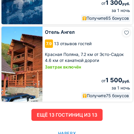
1 300
от
руб.
за 1 ночь
Получите
65 бонусов
Отель
Отель Ангел
Ангел
7.9
13 отзывов гостей
Красная Поляна,
7.2 км от Эсто-Садок
4.6 км от канатной дороги
Завтрак включён
1 500
от
руб.
за 1 ночь
Получите
75 бонусов
ЕЩË 13 ГОСТИНИЦ ИЗ 13
НАВЕРХ