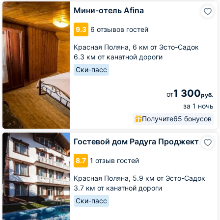
Мини-
Мини-отель Afina
отель
Afina
9.3
6 отзывов гостей
Красная Поляна,
6 км от Эсто-Садок
6.3 км от канатной дороги
Ски-пасс
1 300
от
руб.
за 1 ночь
Получите
65 бонусов
Гостевой
Гостевой дом Радуга Проджект
дом
Радуга
8.7
1 отзыв гостей
Проджект
Красная Поляна,
5.9 км от Эсто-Садок
3.7 км от канатной дороги
Ски-пасс