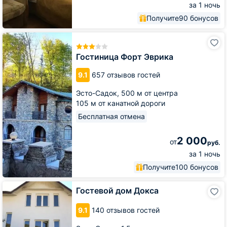
за 1 ночь
Получите
90 бонусов
Гостиница
Форт
Эврика
Гостиница Форт Эврика
9.1
657 отзывов гостей
Эсто-Садок,
500 м от центра
105 м от канатной дороги
Бесплатная отмена
2 000
от
руб.
за 1 ночь
Получите
100 бонусов
Гостевой
Гостевой дом Докса
дом
Докса
9.1
140 отзывов гостей