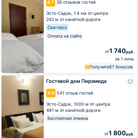
8.7
36 отзывов гостей
Эсто-Садок,
1.4 км от центра
242 м от канатной дороги
Ски-пасс
Оплата на сайте
1 740
от
руб.
за 1 ночь
Получите
87 бонусов
Гостевой
Гостевой дом Пирамида
дом
Пирамида
8.9
541 отзыв гостей
Эсто-Садок,
1000 м от центра
481 м от канатной дороги
Бесплатная отмена
1 800
от
руб.