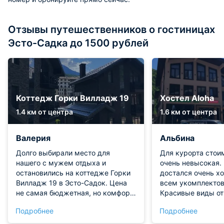
Отзывы путешественников о гостиницах
Эсто-Садка до 1500 рублей
Коттедж Горки Вилладж 19
Хостел Aloha
1.4 км от центра
1.6 км от центра
Валерия
Альбина
Долго выбирали место для
Для курорта стои
нашего с мужем отдыха и
очень невысокая. 
остановились на коттедже Горки
достался очень х
Вилладж 19 в Эсто-Садок. Цена
всем укомплектов
не самая бюджетная, но комфорт
Красивые виды от
этим оправдывается. Отдыхали в
окон и с территори
Подробнее
Подробнее
домике четыре дня и за это
питания, но есть с
время абсолютно не возникало
возможность зака