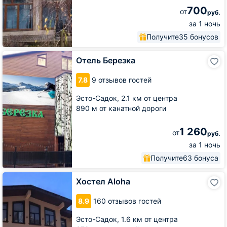
700
от
руб.
за 1 ночь
Получите
35 бонусов
Отель
Отель Березка
Березка
7.8
9 отзывов гостей
Эсто-Садок,
2.1 км от центра
890 м от канатной дороги
1 260
от
руб.
за 1 ночь
Получите
63 бонуса
Хостел
Хостел Aloha
Aloha
8.9
160 отзывов гостей
Эсто-Садок,
1.6 км от центра