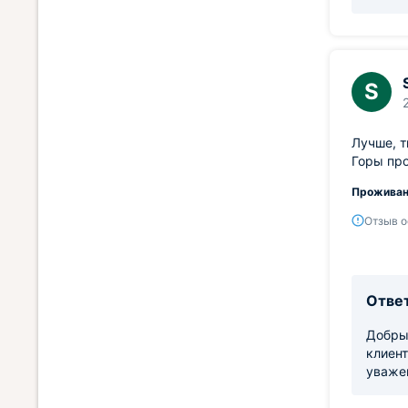
S
Лучше, т
Горы про
Проживан
Отзыв о
Ответ
Добрый
клиент
уваже