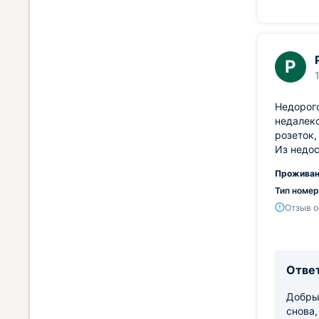
Р
Недорого
недалеко
розеток,
Из недос
Проживан
Тип номер
Отзыв о
Ответ
Добры
снова,