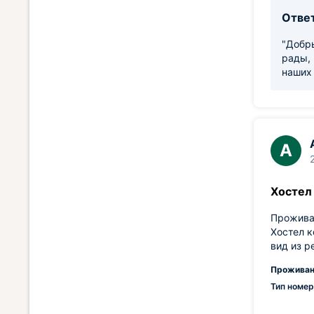
Ответ
"Добры
рады, 
наших 
А
Хостел
Проживан
Хостел к
вид из р
Проживан
Тип номер