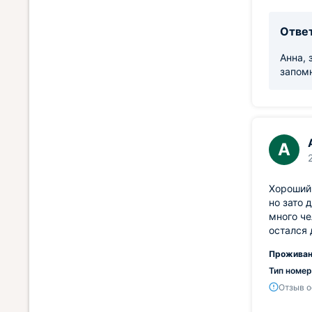
Ответ
Анна, 
запом
А
Хороший 
но зато 
много че
остался 
Проживан
Тип номер
Отзыв о