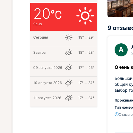
20
Ясно
9 отзыв
Сегодня
19° … 29°
А
Завтра
18° … 28°
Очень 
09 августа 2026
17° … 26°
Большой 
10 августа 2026
17° … 24°
общей ку
выбор го
11 августа 2026
17° … 24°
Проживан
Тип номер
Отзыв о