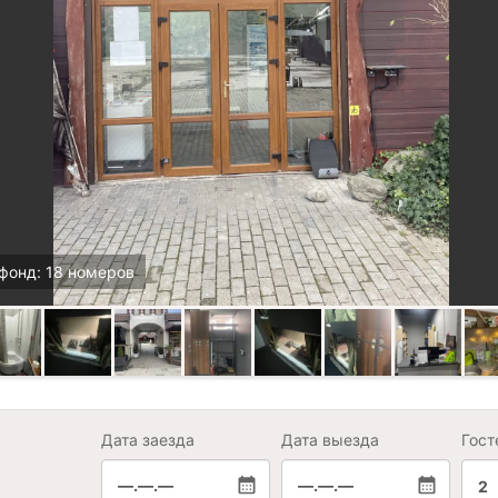
фонд: 18 номеров
Дата заезда
Дата выезда
Гост
—.—.—
—.—.—
2