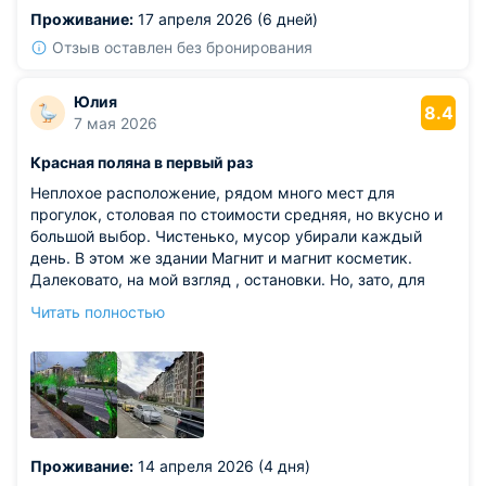
Из недостатков: минус — нет фена. Если привыкли
Проживание:
17 апреля 2026 (6 дней)
сушить волосы после душа, приходится ждать, пока
высохнут естественным путём. В остальном всё
Отзыв оставлен без бронирования
отлично.
Юлия
8.4
7 мая 2026
Красная поляна в первый раз
Неплохое расположение, рядом много мест для
прогулок, столовая по стоимости средняя, но вкусно и
большой выбор. Чистенько, мусор убирали каждый
день. В этом же здании Магнит и магнит косметик.
Далековато, на мой взгляд , остановки. Но, зато, для
такси очень удобная парковка. При отъезде мы это
Читать полностью
оценили. Есть где погулять, в центре очень красиво.
Подъёмник выше идет, даже чем на Роза хутор
Из недостатков: номер очень маленький. Не хватило
балкона, хотелось бы вид из окна, но окно выходило на
фасад другого отеля. Хотя, может и хорошо.. Было
комфортно спать, тихо
Проживание:
14 апреля 2026 (4 дня)