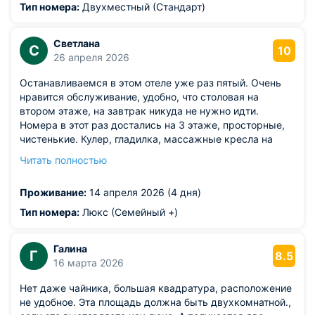
Тип номера:
Двухместный (Стандарт)
Светлана
С
10
26 апреля 2026
Останавливаемся в этом отеле уже раз пятый. Очень
нравится обслуживание, удобно, что столовая на
втором этаже, на завтрак никуда не нужно идти.
Номера в этот раз достались на 3 этаже, просторные,
чистенькие. Кулер, гладилка, массажные кресла на
этаже. Если выберете тариф с завтраком, то дадут
Читать полностью
жетончик на 500 рублей на человека. Мы втроём на
завтрак столько не наедали.
Проживание:
14 апреля 2026 (4 дня)
Тип номера:
Люкс (Семейный +)
Галина
Г
8.5
16 марта 2026
Нет даже чайника, большая квадратура, расположение
не удобное. Эта площадь должна быть двухкомнатной.,