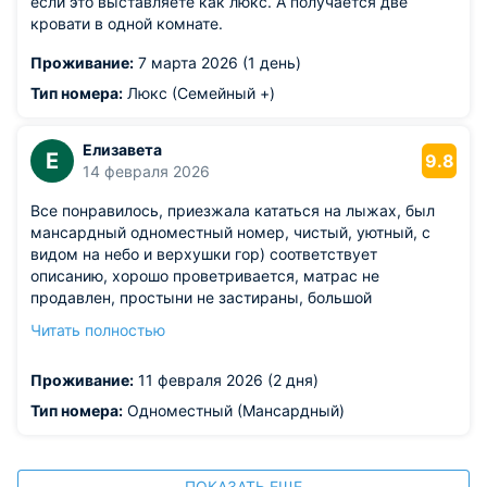
если это выставляете как люкс. А получается две
кровати в одной комнате.
Проживание:
7 марта 2026 (1 день)
Тип номера:
Люкс (Семейный +)
Елизавета
Е
9.8
14 февраля 2026
Все понравилось, приезжала кататься на лыжах, был
мансардный одноместный номер, чистый, уютный, с
видом на небо и верхушки гор) соответствует
описанию, хорошо проветривается, матрас не
продавлен, простыни не застираны, большой
телевизор, в санузле теплый пол. Лыжная комната
Читать полностью
очень теплая, ботинки хорошо просыхали, просторная.
В столовой очень большой ассортимент и все очень
Проживание:
11 февраля 2026 (2 дня)
вкусно. Трансфер на канатку отправляется вовремя.
Девочки администраторы приветливые и отзывчивые.
Тип номера:
Одноместный (Мансардный)
О Спасибо за отдых, отель однозначно буду
рекомендовать.
ПОКАЗАТЬ ЕЩЕ