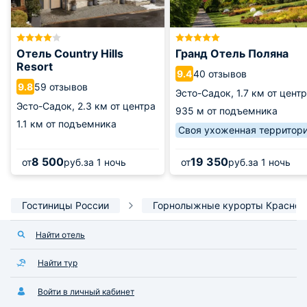
Отель Country Hills
Гранд Отель Поляна
Resort
40 отзывов
9.4
59 отзывов
9.8
Эсто-Садок,
1.7 км от цент
Эсто-Садок,
2.3 км от центра
935 м от подъемника
1.1 км от подъемника
Своя ухоженная территор
8 500
19 350
от
руб.
за 1 ночь
от
руб.
за 1 ночь
Гостиницы России
Горнолыжные курорты Красной
Найти отель
Найти тур
Войти в личный кабинет