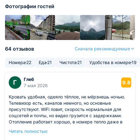
Фотографии гостей
64 отзывов
Сначала рекомендуемые
Номера
22
Еда
21
Чистота
21
Удобства в номере
19
Глеб
Г
9.8
7 мая 2026
Кровать удобная, одеяло тёплое, не мёрзнешь ночью.
Телевизор есть, каналов немного, но основные
присутствуют. WiFi ловит, скорость нормальная для
соцсетей и почты, но видео грузится с задержками.
Отопление работает хорошо, в номере тепло даже в
мороз. Окна выходят на склон, вид красивый. Ванная
Читать полностью
комната аккуратная, сантехника исправная.