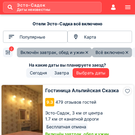
Эсто-Садок
Даты неизвестны
Отели Эсто-Садка всё включено
Популярные
Карта
2
Включён завтрак, обед и ужин
Всё включено
Сегодня
Завтра
Выбрать даты
Гостиница
Гостиница Альпийская Сказка
Альпийская
Сказка
9.3
479 отзывов гостей
Эсто-Садок,
3 км от центра
1.7 км от канатной дороги
Бесплатная отмена
Включён завтрак, обед и ужин