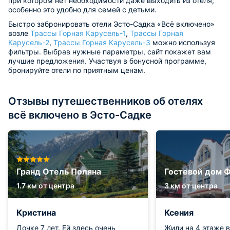
при котором нет необходимости даже выходить из отеля,
особенно это удобно для семей с детьми.
Быстро забронировать отели Эсто-Садка «Всё включено»
возле
Трассы Горная Карусель-1
,
Трассы Горная
Карусель-2
,
Трассы Горная Карусель-3
можно используя
фильтры. Выбрав нужные параметры, сайт покажет вам
лучшие предложения. Участвуя в бонусной программе,
бронируйте отели по приятным ценам.
Отзывы путешественников об отелях
всё включено в Эсто-Садке
Гранд Отель Поляна
Гостевой дом 
1.7 км от центра
3 км от центра
Кристина
Ксения
Дочке 7 лет. Ей здесь очень
Жили на 4 этаже в