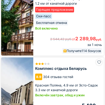
1.2 км от канатной дороги
Горящее предложение
Ски-пасс
Бесплатная отмена
Всё включено
2 289,98
2 544,42
руб.
от
руб.
за 1 ночь
Получите
114 бонусов
Комплекс
отдыха
Беларусь
Комплекс отдыха Беларусь
8.9
304 отзыва гостей
Красная Поляна,
4.9 км от Эсто-Садок
3.3 км от канатной дороги
Включён завтрак, обед и ужин