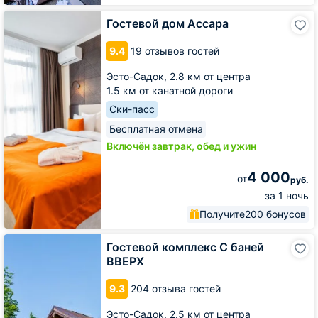
Гостевой
Гостевой дом Ассара
дом
Ассара
9.4
19 отзывов гостей
Эсто-Садок,
2.8 км от центра
1.5 км от канатной дороги
Ски-пасс
Бесплатная отмена
Включён завтрак, обед и ужин
4 000
от
руб.
за 1 ночь
Получите
200 бонусов
Гостевой
Гостевой комплекс С баней
комплекс
ВВЕРХ
С
баней
9.3
204 отзыва гостей
ВВЕРХ
Эсто-Садок,
2.5 км от центра