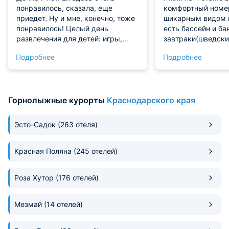
понравилось, сказала, еще
комфортный номер
приедет. Ну и мне, конечно, тоже
шикарным видом н
понравилось! Целый день
есть бассейн и ба
развлечения для детей: игры,
завтраки(шведский
мастер-классы разные самые,
комплексные обе
Подробнее
Подробнее
бассейн. Питание хорошее, дети
большой с балкон
если практически все с
комната и бильяр
удовольствием. Мы крайне
довольны с мужем, что вывезли
Горнолыжные курорты
Краснодарского края
ребёнка сюда.
Эсто-Садок
(263 отеля)
Красная Поляна
(245 отелей)
Роза Хутор
(176 отелей)
Мезмай
(14 отелей)