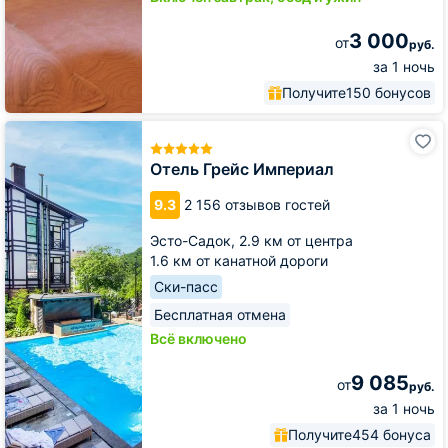
3 000
от
руб.
за 1 ночь
Получите
150 бонусов
Отель
Грейс
Империал
Отель Грейс Империал
9.3
2 156 отзывов гостей
Эсто-Садок,
2.9 км от центра
1.6 км от канатной дороги
Ски-пасс
Бесплатная отмена
Всё включено
9 085
от
руб.
за 1 ночь
Получите
454 бонуса