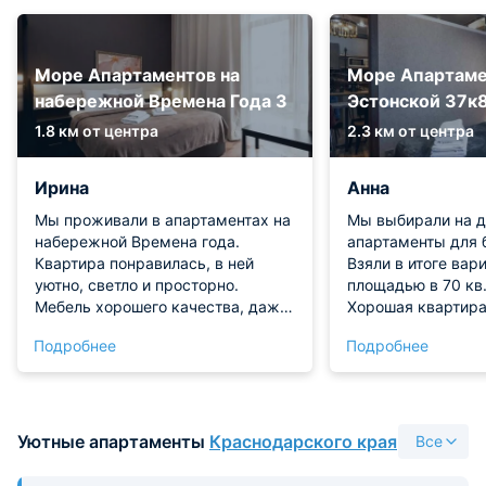
Море Апартаментов на
Море Апартаме
набережной Времена Года 3
Эстонской 37к
1.8 км от центра
2.3 км от центра
Ирина
Анна
Мы проживали в апартаментах на
Мы выбирали на д
набережной Времена года.
апартаменты для 
Квартира понравилась, в ней
Взяли в итоге вар
уютно, светло и просторно.
площадью в 70 кв.
Мебель хорошего качества, даже
Хорошая квартира
мягкая в отличном состоянии без
всей необходимой
Подробнее
Подробнее
зацепок и прочих дефектов.
хорошей зоной кух
Санузел просторный, но
апартаментах ван
совмещен с душем. На кухне есть
подведена стирал
много посуды, техники, что
Гладильные прин
позволяло готовить без
также присутству
Уютные апартаменты
Краснодарского края
Все
ограничений. Виды очень
места в хорошем 
красивые. К тому же отсюда не
комната подготовл