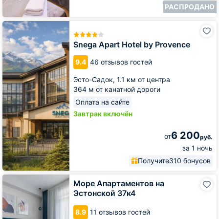
РАСПРОДАНО
Snega
Apart
Hotel
Snega Apart Hotel by Provence
by
Provence
9.4
46 отзывов гостей
Эсто-Садок,
1.1 км от центра
364 м от канатной дороги
Оплата на сайте
Завтрак включён
6 200
от
руб.
за 1 ночь
Получите
310 бонусов
Море
Море Апартаментов на
Апартаментов
Эстонской 37к4
на
Эстонской
8.9
11 отзывов гостей
37к4