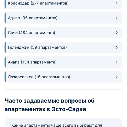
Краснодар
(277 апартаментов)
проблема добраться до канатной
проживания. Всем
дороги пешим ходом. Да и до
понравилось.
лыжных трасс не так далеко.
Адлер
(95 апартаментов)
Сочи
(484 апартамента)
Геленджик
(59 апартаментов)
Анапа
(134 апартамента)
Лазаревское
(16 апартаментов)
Часто задаваемые вопросы об
апартаментах в Эсто-Садке
Какие апартаменты чаще всего выбирают для