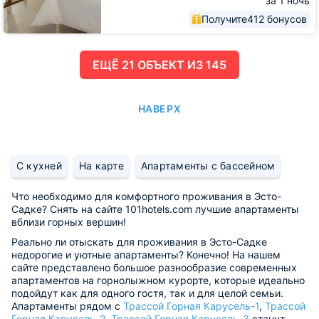
за 1 ночь
Получите
412 бонусов
ЕЩË 21 ОБЪЕКТ ИЗ 145
НАВЕРХ
С кухней
На карте
Апартаменты с бассейном
Что необходимо для комфортного проживания в Эсто-
Садке? Снять на сайте 101hotels.com лучшие апартаменты
вблизи горных вершин!
Реально ли отыскать для проживания в Эсто-Садке
недорогие и уютные апартаменты? Конечно! На нашем
сайте представлено большое разнообразие современных
апартаментов на горнолыжном курорте, которые идеально
подойдут как для одного гостя, так и для целой семьи.
Апартаменты рядом с
Трассой Горная Карусель-1
,
Трассой
Горная Карусель-2
,
Трассой Горная Карусель-3
станут