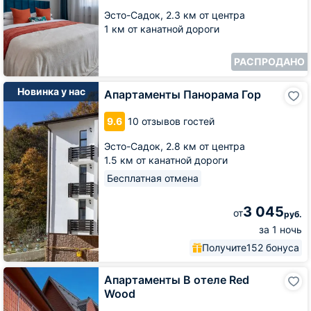
Эсто-Садок,
2.3 км от центра
1 км от канатной дороги
РАСПРОДАНО
Апартаменты
Новинка у нас
Апартаменты Панорама Гор
Панорама
Гор
9.6
10 отзывов гостей
Эсто-Садок,
2.8 км от центра
1.5 км от канатной дороги
Бесплатная отмена
3 045
от
руб.
за 1 ночь
Получите
152 бонуса
Апартаменты
Апартаменты В отеле Red
В
Wood
отеле
Red