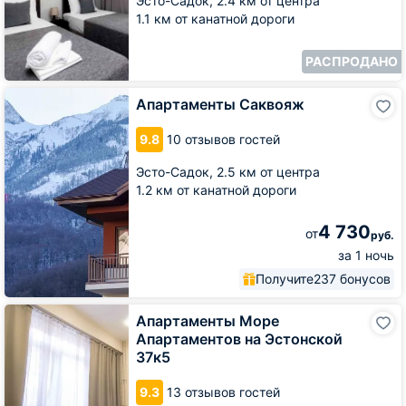
Эсто-Садок,
2.4 км от центра
1.1 км от канатной дороги
РАСПРОДАНО
Апартаменты
Апартаменты Саквояж
Саквояж
9.8
10 отзывов гостей
Эсто-Садок,
2.5 км от центра
1.2 км от канатной дороги
4 730
от
руб.
за 1 ночь
Получите
237 бонусов
Апартаменты
Апартаменты Море
Море
Апартаментов на Эстонской
Апартаментов
37к5
на
Эстонской
9.3
13 отзывов гостей
37к5