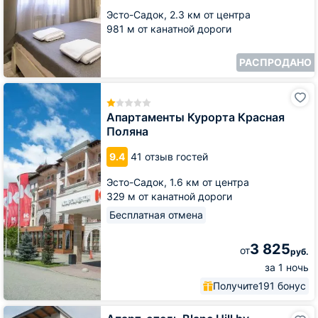
Эсто-Садок,
2.3 км от центра
981 м от канатной дороги
РАСПРОДАНО
Апартаменты
Курорта
Красная
Апартаменты Курорта Красная
Поляна
Поляна
9.4
41 отзыв гостей
Эсто-Садок,
1.6 км от центра
329 м от канатной дороги
Бесплатная отмена
3 825
от
руб.
за 1 ночь
Получите
191 бонус
Апарт-