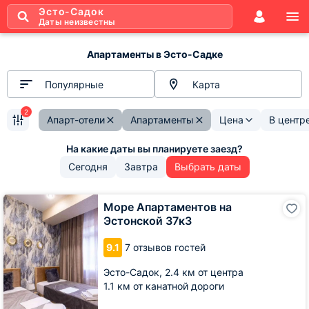
Эсто-Садок
Даты неизвестны
Апартаменты в Эсто-Садке
Популярные
Карта
2
Апарт-отели
Апартаменты
Цена
В центр
Сегодня
Завтра
Выбрать даты
Море
Море Апартаментов на
Апартаментов
Эстонской 37к3
на
Эстонской
9.1
7 отзывов гостей
37к3
Эсто-Садок,
2.4 км от центра
1.1 км от канатной дороги