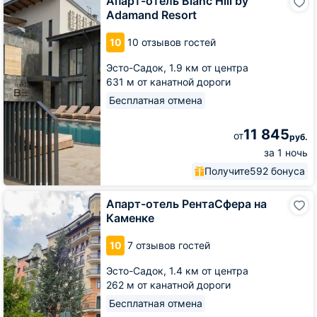
Апарт-отель Blanc Hill by
отель
Adamand Resort
Blanc
Hill
10
10 отзывов гостей
by
Adamand
Эсто-Садок,
1.9 км от центра
Resort
631 м от канатной дороги
Бесплатная отмена
11 845
от
руб.
за 1 ночь
Получите
592 бонуса
Апарт-
Апарт-отель РентаСфера на
отель
Каменке
РентаСфера
на
10
7 отзывов гостей
Каменке
Эсто-Садок,
1.4 км от центра
262 м от канатной дороги
Бесплатная отмена