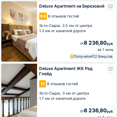
Deluxe
Deluxe Apartment на Березовой
Apartment
на
9.8
8 отзывов гостей
Березовой
Эсто-Садок,
2.5 км от центра
1.3 км от канатной дороги
8 236,80
от
руб.
за 1 ночь
Получите
412 бонусов
Deluxe
Deluxe Apartment ЖК Ред
Apartment
Глейд
ЖК
Ред
10
8 отзывов гостей
Глейд
Эсто-Садок,
3 км от центра
1.7 км от канатной дороги
8 236,80
от
руб.