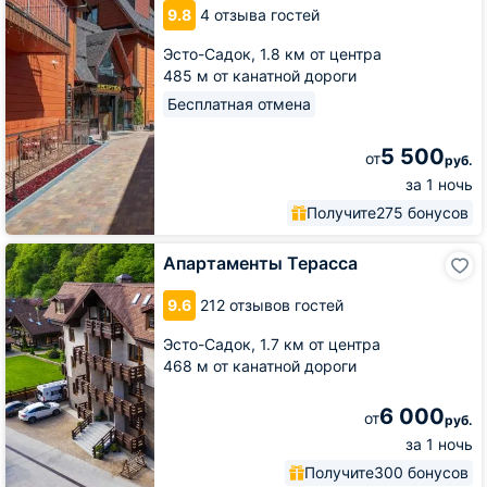
9.8
4 отзыва гостей
Wood
Эсто-Садок,
1.8 км от центра
485 м от канатной дороги
Бесплатная отмена
5 500
от
руб.
за 1 ночь
Получите
275 бонусов
Апартаменты
Апартаменты Терасса
Терасса
9.6
212 отзывов гостей
Эсто-Садок,
1.7 км от центра
468 м от канатной дороги
6 000
от
руб.
за 1 ночь
Получите
300 бонусов