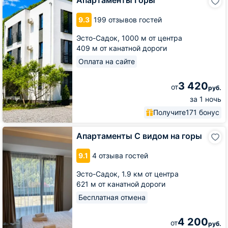
Апартаменты Горы
Горы
9.3
199 отзывов гостей
Эсто-Садок,
1000 м от центра
409 м от канатной дороги
Оплата на сайте
3 420
от
руб.
за 1 ночь
Получите
171 бонус
Апартаменты
Апартаменты С видом на горы
С
видом
9.1
4 отзыва гостей
на
горы
Эсто-Садок,
1.9 км от центра
621 м от канатной дороги
Бесплатная отмена
4 200
от
руб.