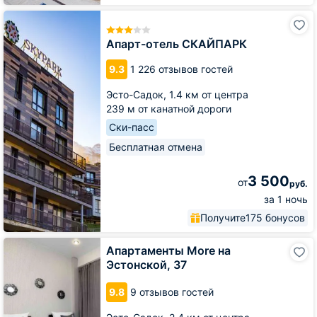
Апарт-
отель
СКАЙПАРК
Апарт-отель СКАЙПАРК
9.3
1 226 отзывов гостей
Эсто-Садок,
1.4 км от центра
239 м от канатной дороги
Ски-пасс
Бесплатная отмена
3 500
от
руб.
за 1 ночь
Получите
175 бонусов
Апартаменты
Апартаменты More на
More
Эстонской, 37
на
Эстонской,
9.8
9 отзывов гостей
37