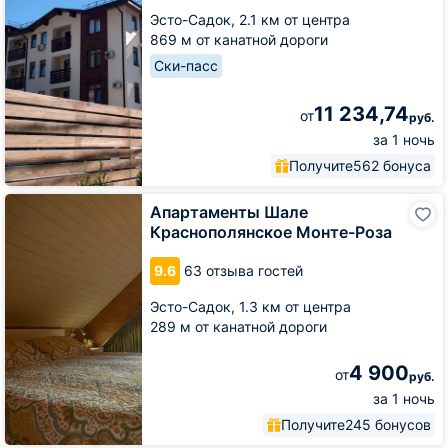
Эсто-Садок,
2.1 км от центра
869 м от канатной дороги
Ски-пасс
11 234,74
от
руб.
за 1 ночь
Получите
562 бонуса
Апартаменты
Апартаменты Шале
Шале
Краснополянское Монте-Роза
Краснополянское
Монте-
9.6
63 отзыва гостей
Роза
Эсто-Садок,
1.3 км от центра
289 м от канатной дороги
4 900
от
руб.
за 1 ночь
Получите
245 бонусов