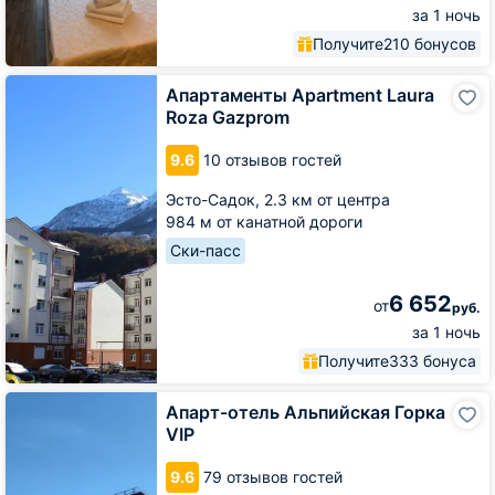
за 1 ночь
Получите
210 бонусов
Апартаменты
Апартаменты Apartment Laura
Apartment
Roza Gazprom
Laura
Roza
9.6
10 отзывов гостей
Gazprom
Эсто-Садок,
2.3 км от центра
984 м от канатной дороги
Ски-пасс
6 652
от
руб.
за 1 ночь
Получите
333 бонуса
Апарт-
Апарт-отель Альпийская Горка
отель
VIP
Альпийская
Горка
9.6
79 отзывов гостей
VIP