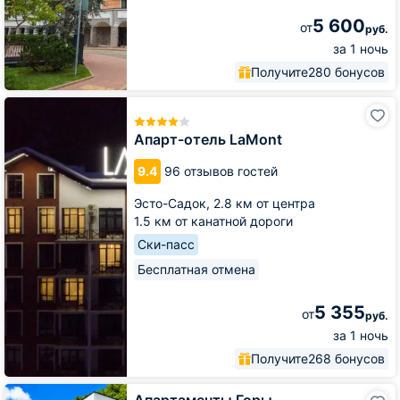
5 600
от
руб.
за 1 ночь
Получите
280 бонусов
Апарт-
отель
LaMont
Апарт-отель LaMont
9.4
96 отзывов гостей
Эсто-Садок,
2.8 км от центра
1.5 км от канатной дороги
Ски-пасс
Бесплатная отмена
5 355
от
руб.
за 1 ночь
Получите
268 бонусов
Апартаменты