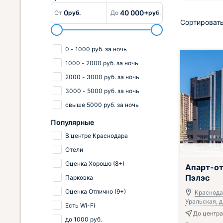
0
40 000+
От
руб.
До
руб.
Сортировать
0
-
1000
руб.
за ночь
1000
-
2000
руб.
за ночь
2000
-
3000
руб.
за ночь
3000
-
5000
руб.
за ночь
свыше
5000
руб.
за ночь
Популярные
В центре Краснодара
Отели
Оценка Хорошо (8+)
Апарт-от
Пэлэс
Парковка
Оценка Отлично (9+)
Краснодар
Уральская, д
Есть Wi-Fi
До центра
до
1000
руб.