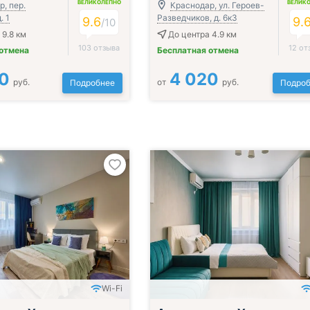
ВЕЛИКОЛЕПНО
ВЕЛИК
, пер.
Краснодар, ул. Героев-
. 1
Разведчиков, д. 6к3
9.6
9.
/
10
 9.8 км
До центра 4.9 км
103 отзыва
12 от
 отмена
Бесплатная отмена
0
4 020
руб.
от
руб.
Подробнее
Подроб
Wi-Fi