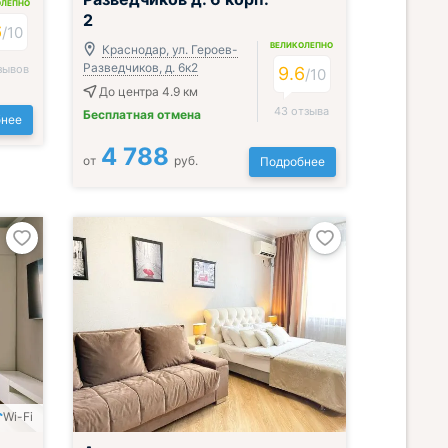
ОЛЕПНО
2
6
/
10
ВЕЛИКОЛЕПНО
Краснодар, ул. Героев-
Разведчиков, д. 6к2
зывов
9.6
/
10
До центра 4.9 км
43 отзыва
Бесплатная отмена
нее
4 788
от
руб.
Подробнее
Wi-Fi