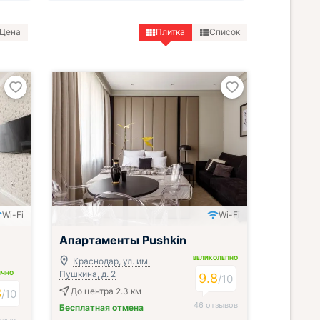
Цена
Плитка
Список
Wi-Fi
Wi-Fi
Апартаменты Pushkin
ВЕЛИКОЛЕПНО
Краснодар, ул. им.
Пушкина, д. 2
ИЧНО
9.8
/
10
3
До центра 2.3 км
/
10
46 отзывов
Бесплатная отмена