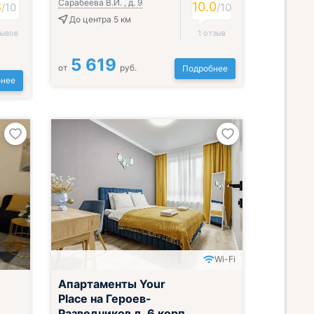
Сарабеева В.И. , д. 9
8
10.0
/
10
/
10
До центра 5 км
зывов
1 отзыв
5 619
от
руб.
Подробнее
нее
Wi-Fi
Апартаменты Your
Place на Героев-
Разведчиков д. 6 корп.