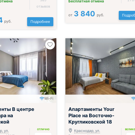
385
21 о
 отмена
Бесплатная отмена
отзывов
3 840
от
руб.
Подроб
4
руб.
Подробнее
Wi-Fi
нты В центре
Апартаменты Your
ра на
Place на Восточно-
ской
Кругликовской 18
ОТЛИЧНО
ВЕЛИК
, ул.
Краснодар, ул.