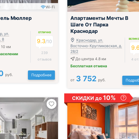
Wi-Fi
тель Мюллер
Апартаменты Мечты В
Шаге От Парка
Краснодар
ОТЛИЧНО
, ул.
. 8
ВЕЛИК
9.3
Краснодар, ул.
/
10
Восточно-Кругликовская, д.
 10 км
9.
28/2
239
заселении
До центра 4.8 км
отзывов
4 от
Бесплатная отмена
0
руб.
Подробнее
3 752
от
руб.
Подроб
10%
СКИДКИ до