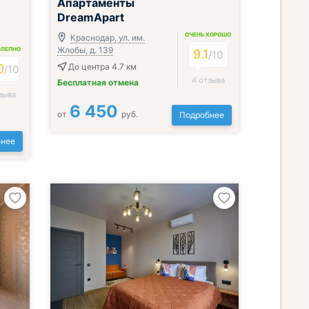
Апартаменты
DreamApart
ОЧЕНЬ ХОРОШО
Краснодар, ул. им.
Жлобы, д. 139
ОЛЕПНО
9.1
/
10
0
До центра 4.7 км
/
10
4 отзыва
Бесплатная отмена
зыва
6 450
от
руб.
Подробнее
нее