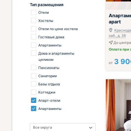
Тип размещения
Отели
Завтрак вклю
Апартаме
Хостелы
apart
Отели по цене хостела
Краснода
наб., д. 38
Гостевые дома
До центра
Апартаменты
Оплата при 
Дома и апартаменты
целиком
3 90
от
Пансионаты
Санатории
Базы отдыха
Коттеджи
Апарт-отели
Апартаменты
Все округа