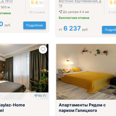
 д. 181/2
Восточно-Кругликовская, д.
9.4
9.
/
10
18
 500 м
До центра 4.4 км
39 отзывов
5 от
 отмена
Бесплатная отмена
0
руб.
Подробнее
6 237
от
руб.
Подроб
Wi-Fi
Haylaz-Home
Апартаменты Рядом с
el
парком Галицкого