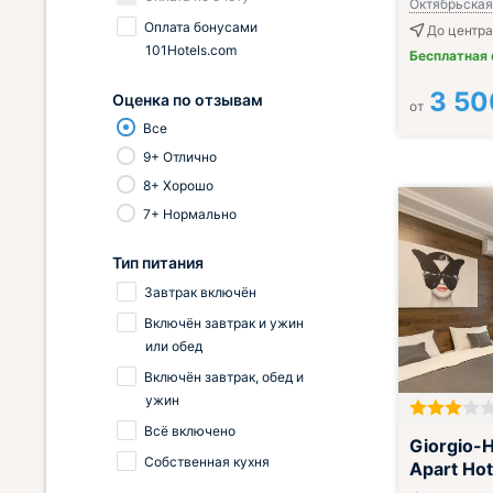
Октябрьская,
Оплата бонусами
До центра
101Hotels.com
Бесплатная
3 50
Оценка по отзывам
от
Все
9+ Отлично
8+ Хорошо
7+ Нормально
Тип питания
Завтрак включён
Включён завтрак и ужин
или обед
Включён завтрак, обед и
ужин
Всё включено
Giorgio-
Собственная кухня
Apart Hot