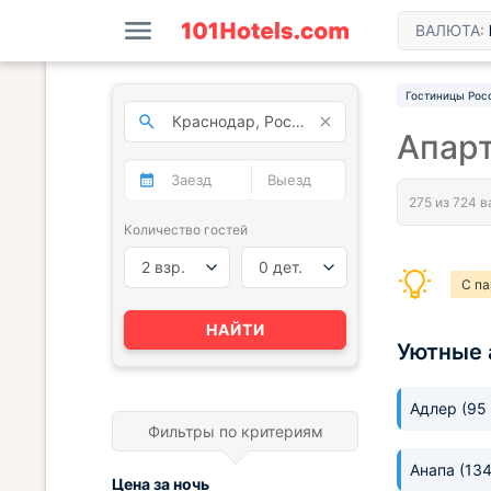
ВАЛЮТА:
Гостиницы Рос
Апар
Количество гостей
2 взр.
0 дет.
С па
Апар
НАЙТИ
Уютные 
Адлер
(95
Фильтры по критериям
Анапа
(13
Цена за
ночь