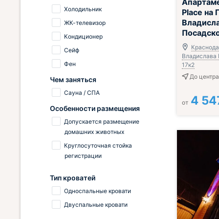
Апартам
Холодильник
Place на 
Владисл
ЖК-телевизор
Посадско
Кондиционер
Краснодар
Сейф
Владислава 
Фен
17к2
До центра
Чем заняться
Сауна / СПА
4 54
от
Особенности размещения
Допускается размещение
домашних животных
Круглосуточная стойка
регистрации
Тип кроватей
Односпальные кровати
Двуспальные кровати