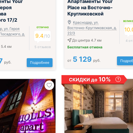
енты Your
Апартаменты Your
Героя
Place на Восточно-
ава
Кругликовской
го 17/2
ВЕЛИК
Краснодар, ул.
Восточно-Кругликовская, д.
ОТЛИЧНО
, ул. Героя
10.
22/3
Посадского, д.
9.4
/
10
До центра 4.7 км
4 от
 5.4 км
5 отзывов
Бесплатная отмена
5 129
7
от
руб.
Подроб
руб.
Подробнее
10%
СКИДКИ до