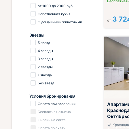
Бесплатная
от
1000
до
2000
руб.
Собственная кухня
3 72
от
С домашними животными
Звезды
5 звезд
4 звезды
3 звезды
2 звезды
1 звезда
Без звезд
Условия бронирования
Апартаме
Оплата при заселении
Краснода
Бесплатная отмена
Октябрь
Онлайн на сайте
Краснодар
Оплата по счету