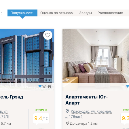
:
Популярность
Оценка по отзывам
Звезды
Расположение
Wi-Fi
ель Грэнд
Апартаменты Юг-
Апарт
ОТЛИЧНО
ОТЛ
, ул.
Краснодар, ул. Красная,
. 75/6
д. 176лит4
9.4
9.
/
10
 5.7 км
До центра 1.2 км