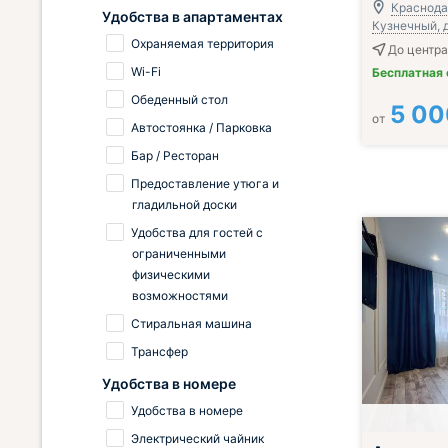
Краснодар
Удобства в апартаментах
Кузнечный, д
Охраняемая территория
До центра
Wi-Fi
Бесплатная
Обеденный стол
5 00
от
Автостоянка / Парковка
Бар / Ресторан
Предоставление утюга и
гладильной доски
Удобства для гостей с
ограниченными
физическими
возможностями
Стиральная машина
Трансфер
Удобства в номере
Удобства в номере
Электрический чайник