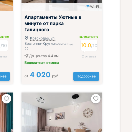
Wi-Fi
Апартаменты Уютные в
минуте от парка
Галицкого
ОЛЕПНО
ВЕЛИКОЛЕПНО
Краснодар, ул.
Восточно-Кругликовская, д.
6
10.0
/
10
/
10
22
До центра 4.4 км
зыва
2 отзыва
Бесплатная отмена
4 020
от
руб.
нее
Подробнее