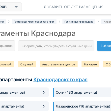
RUB
ДОБАВИТЬ ОБЪЕКТ РАЗМЕЩЕНИЯ
сии
Гостиницы Краснодарского края
Гостиницы Краснодара
Апар
таменты Краснодара
Выбрат
рковкой
С кухней
Апартаменты в центре
На карте
С б
таменты для отдыха с детьми
апартаменты
Краснодарского края
 апартаментов)
Сочи
(483 апартамента)
4 апартамента)
Лазаревское
(16 апартаментов)