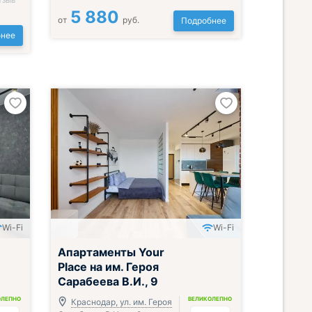
тзыв
5 880
от
руб.
Подробнее
нее
Wi-Fi
Wi-Fi
Апартаменты Your
Place на им. Героя
Сарабеева В.И., 9
ОЛЕПНО
ВЕЛИКОЛЕПНО
Краснодар, ул. им. Героя