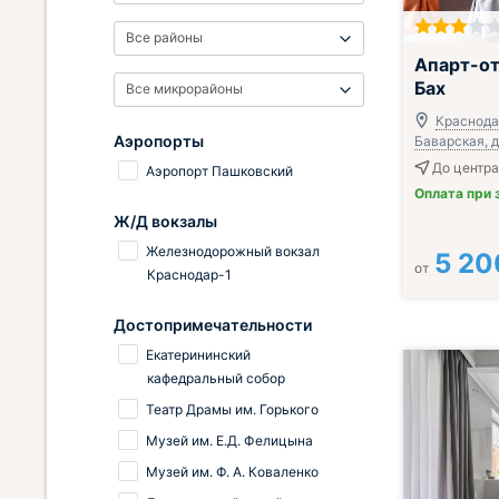
Все районы
Апарт-о
Бах
Все микрорайоны
Краснодар
Аэропорты
Баварская, д
До центра
Аэропорт Пашковский
Оплата при 
Ж/Д вокзалы
Железнодорожный вокзал
5 20
от
Краснодар-1
Достопримечательности
Екатерининский
кафедральный собор
Театр Драмы им. Горького
Музей им. Е.Д. Фелицына
Музей им. Ф. А. Коваленко