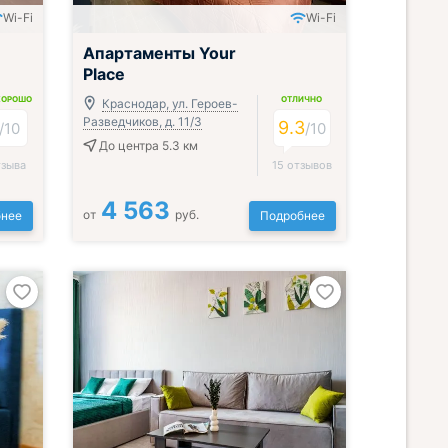
Wi-Fi
Wi-Fi
Апартаменты Your
Place
ХОРОШО
ОТЛИЧНО
Краснодар, ул. Героев-
Разведчиков, д. 11/3
9.3
/
10
/
10
До центра 5.3 км
тзыва
15 отзывов
4 563
от
руб.
нее
Подробнее