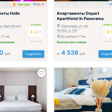
Завтрак
Wi-Fi
чён
;
нты Holls
Апартаменты Depart
ApartHotel In Panorama
ОТЛИЧНО
ОЧЕНЬ 
р, Адыгейская
Краснодар, ул. им.
Жлобы, д. 139
9.3
9.1
/
10
 2.7 км
До центра 4.7 км
31 отзыв
94 о
заселении
Бесплатная отмена
0
4 536
руб.
от
руб.
Подробнее
Подроб