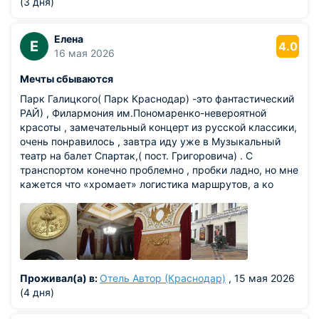
(3 дня)
Елена
Е
4.0
16 мая 2026
Мечты сбываются
Парк Галицкого( Парк Краснодар) -это фантастический
РАЙ) , Филармония им.Пономаренко-невероятной
красоты , замечательный концерт из русской классики,
очень понравилось , завтра иду уже в Музыкальный
театр на балет Спартак,( пост. Григоровича) . С
транспортом конечно проблемно , пробки ладно, но мне
кажется что «хромает» логистика маршрутов, а ко
всему ни водители , ни кондукторы не знают свои
маршруты, из-за чего я с большим трудом добралась
до своего отеля , хоть плачь. Сразу поясню что телефон
разрядилсяМне помогла замечательная женщина с
ребёнком, которая в своём телефоне нашла на какой
остановке мне выходить, за что ей огромное спасибо.
Проживал(а) в:
Отель Автор (Краснодар)
, 15 мая 2026
По плану ещё музеи и посещение храмов и
(4 дня)
Ботанического сада) Низкий поклон всем кто трудится в
этом удивительном парке и отдельное спасибо Сергею