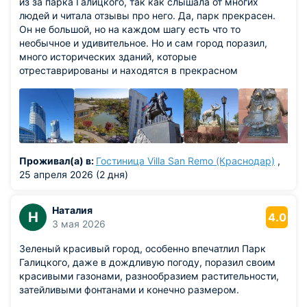
из за парка Галицкого, так как слышала от многих
людей и читала отзывы про него. Да, парк прекрасен.
Он не большой, но на каждом шагу есть что то
необычное и удивительное. Но и сам город поразил,
много исторических зданий, которые
отреставрированы и находятся в прекрасном
состоянии, современных зданий тоже много. Думаю,
что ещё приеду, так как за 3 дня не успела всё
посмотреть.
Проживал(а) в:
Гостиница Villa San Remo (Краснодар)
,
25 апреля 2026 (2 дня)
Наталия
Н
4.0
3 мая 2026
Зеленый красивый город, особенно впечатлил Парк
Галицкого, даже в дождливую погоду, поразил своим
красивыми газонами, разнообразием растительности,
затейливыми фонтанами и конечно размером.