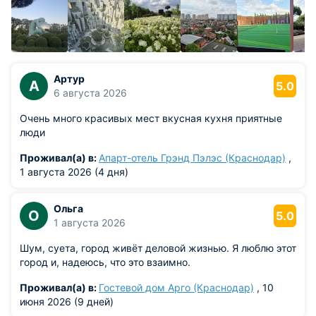
В тридцатых годах двадцатого века в Краснодаре
появился первый драматический театр, названный в честь
Максима Горького, а затем – театр оперетты.
Во время Великой Отечественной войны Краснодар
полгода – с августа 1942 года до февраля 1943 года –
Артур
А
5.0
находился в немецкой оккупации, при этом подвергся
6 августа 2026
значительным разрушениям. При восстановлении
Краснодара в послевоенные годы была сохранена
Очень много красивых мест вкусная кухня приятные
планировка центральной части города, созданная в
люди
девятнадцатом веке.
Проживал(а) в:
Апарт-отель Грэнд Пэлэс (Краснодар)
,
1 августа 2026 (4 дня)
Ольга
О
5.0
1 августа 2026
Шум, суета, город живёт деловой жизнью. Я люблю этот
город и, надеюсь, что это взаимно.
Проживал(а) в:
Гостевой дом Арго (Краснодар)
, 10
июня 2026 (9 дней)