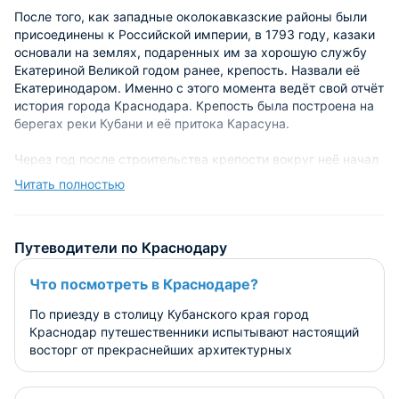
После того, как западные околокавказские районы были
присоединены к Российской империи, в 1793 году, казаки
основали на землях, подаренных им за хорошую службу
Екатериной Великой годом ранее, крепость. Назвали её
Екатеринодаром. Именно с этого момента ведёт свой отчёт
история города Краснодара. Крепость была построена на
берегах реки Кубани и её притока Карасуна.
Через год после строительства крепости вокруг неё начал
создаваться город, ставший административным центром
Читать полностью
черноморского российского казачества, а позже –
главным городом кубанских казаков.
Путеводители по Краснодару
В 1797 году в Екатеринодаре произошло казачье
восстание, которое было спровоцировано тем, что
Что посмотреть в Краснодаре?
вернувшимся из персидского похода казакам отказались
выдавать жалование и, более того, их имущество было
По приезду в столицу Кубанского края город
ликвидировано в пользу начальства. Восстание было
Краснодар путешественники испытывают настоящий
подавлено.
восторг от прекраснейших архитектурных
сооружений этого неповторимого города. По этому
К 1820 году в Екатеринодаре было построено девять
поводу следует вспомнить, что в начале XX века этот
домов, семь с половиной десятков хат и полторы сотни