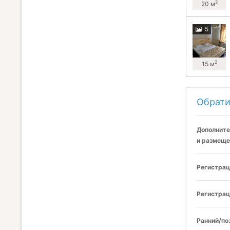
2
20 м
5
2
15 м
Обрати
Дополните
и размеще
Регистрац
Регистрац
Ранний/по