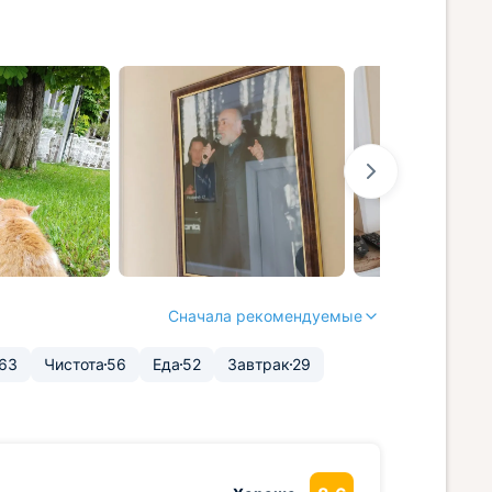
Сначала рекомендуемые
63
Чистота
56
Еда
52
Завтрак
29