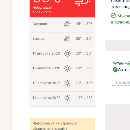
памятник
железнод
Небольшая
облачность
Мы ре
в Красно
Сегодня
25° … 39°
Завтра
25° … 39°
11 августа 2026
23° … 36°
Wi-Fi
12 августа 2026
23° … 37°
Автос
Показат
13 августа 2026
20° … 33°
14 августа 2026
17° … 18°
Информация на странице
официального сайта