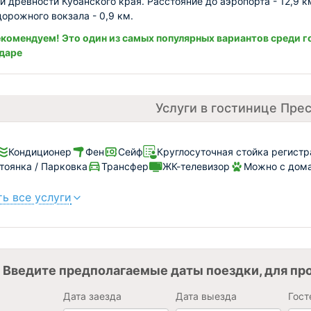
и древности Кубанского края. Расстояние до аэропорта - 12,9 к
орожного вокзала - 0,9 км.
комендуем! Это один из самых популярных вариантов среди г
даре
Услуги в гостинице Пре
Кондиционер
Фен
Сейф
Круглосуточная стойка регист
тоянка / Парковка
Трансфер
ЖК-телевизор
Можно с дома
ь все услуги
Введите предполагаемые даты поездки, для пр
Дата заезда
Дата выезда
Гост