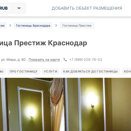
RUB
ДОБАВИТЬ ОБЪЕКТ РАЗМЕЩЕНИЯ
сии
Гостиницы Краснодара
Гостиница Престиж
ица Престиж Краснодар
Показать на карте
ул. Мира, д. 60
+7 (999) 029-76-03
НЫ
ПРО ГОСТИНИЦУ
УСЛУГИ
КАК ДОБРАТЬСЯ ДО ГОСТИНИЦЫ
КОН