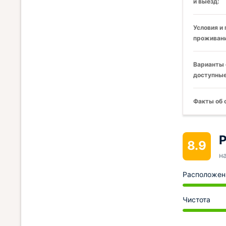
и выезд:
Условия и
проживани
Варианты 
доступные
Факты об 
Р
8.9
н
Расположен
Чистота