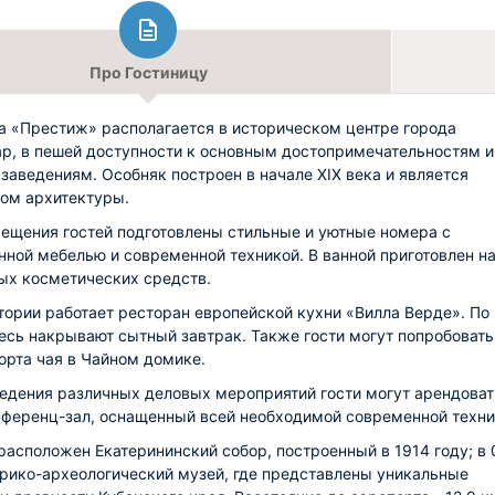
Про Гостиницу
а «Престиж» располагается в историческом центре города
р, в пешей доступности к основным достопримечательностям и
заведениям. Особняк построен в начале XIX века и является
ом архитектуры.
ещения гостей подготовлены стильные и уютные номера с
нной мебелью и современной техникой. В ванной приготовлен н
ых косметических средств.
тории работает ресторан европейской кухни «Вилла Верде». По
есь накрывают сытный завтрак. Также гости могут попробовать
орта чая в Чайном домике.
едения различных деловых мероприятий гости могут арендоват
нференц-зал, оснащенный всей необходимой современной техни
 расположен Екатерининский собор, построенный в 1914 году; в 
орико-археологический музей, где представлены уникальные