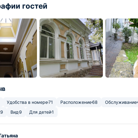
афии гостей
ыв
Удобства в номере
71
Расположение
68
Обслуживание
29
Вид
9
Для детей
1
Татьяна