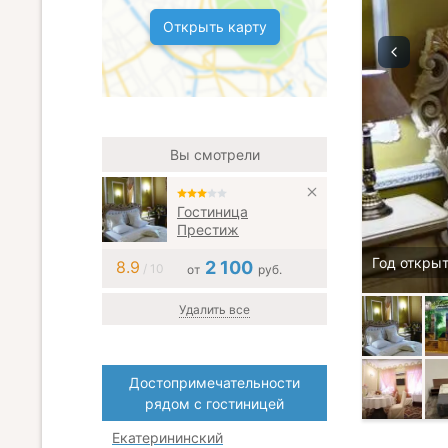
Открыть карту
Вы смотрели
Гостиница
Престиж
Год открыт
8.9
2 100
/ 10
от
руб.
Удалить все
Достопримечательности
рядом с гостиницей
Екатерининский