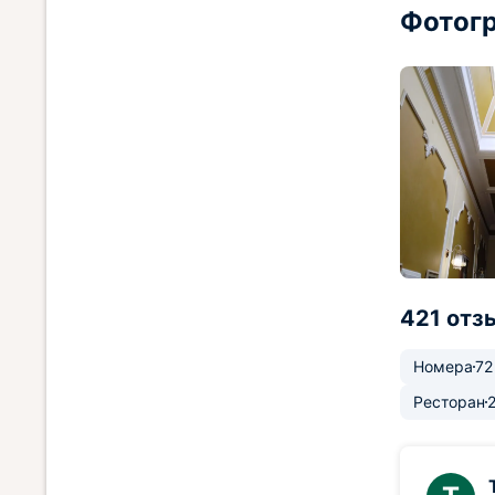
Фотогр
421 отз
Номера
72
Ресторан