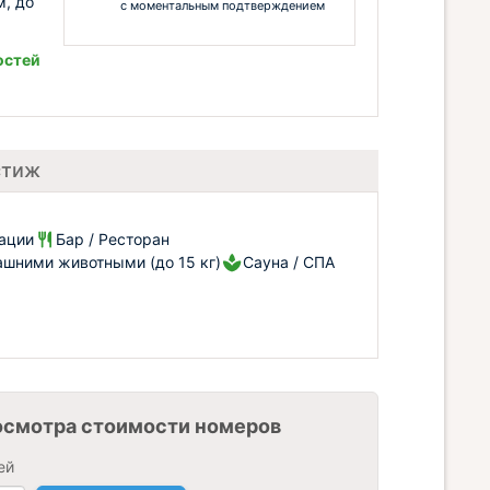
м, до
с моментальным подтверждением
остей
стиж
рации
Бар / Ресторан
шними животными (до 15 кг)
Сауна / СПА
осмотра стоимости номеров
ей