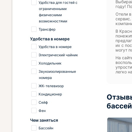
Выбирай
Удобства для гостей с
году! П
ограниченными
Отели в
физическими
сервис.
возможностями
компани
Трансфер
В Красн
понежит
Удобства в номере
предлаг
их с по
Удобства в номере
могут п
Электрический чайник
На сайт
восполь
Холодильник
упрости
Звукоизолированные
легко н
номера
ЖК-телевизор
Кондиционер
Отзывы
Сейф
бассе
Фен
Чем заняться
Бассейн