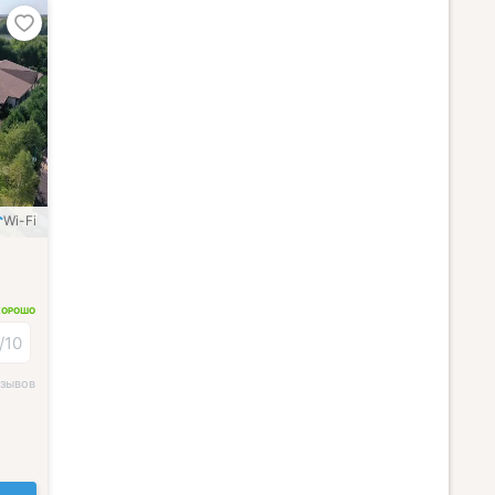
Wi-Fi
ХОРОШО
/
10
тзывов