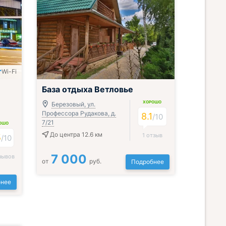
Wi-Fi
База отдыха Ветловье
ХОРОШО
Березовый, ул.
Профессора Рудакова, д.
8.1
/
10
7/21
ОШО
До центра 12.6 км
1 отзыв
5
/
10
7 000
зывов
от
руб.
Подробнее
нее