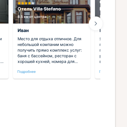
Отель ГРАН
Отель Villa Stefano
LeePrime
8.5 км от центра
5.7 км от центр
Иван
Елена
и
Место для отдыха отличное. Для
Я могу назват
небольшой компании можно
премиум клас
получить прямо комплекс услуг:
подойдет для
баня с бассейном, ресторан с
романтическо
ки
хорошей кухней, номера для
воспользоват
отдыха. Обслуживание уже
бассейна и п
Подробнее
Подробнее
налажено, прекрасно все
приятных отд
справлялись со своими
есть кафе, гд
обязанностями. Ночью никаких
Отличное мес
шумов, выспались все отлично! И
домой.