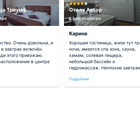
ца Триумф
Отель Автор
нтра
2.3 км от центра
Карина
Хорошая гостиница, жили тут тр
 и завтрак включён.
ночи, имеется спа зона, сауна,
ади этого приезжаю.
хамам, солевая пещера,
расположение в центре
небольшой бассейн и
гидромассаж. Неплохие завтра
по системе шведского стола,
Подробнее
вполне демократичные цены,