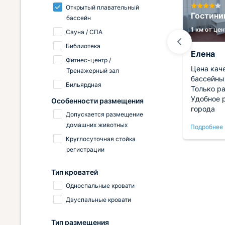
Открытый плавательный
Отель 8 Avenue
Гостини
бассейн
11.5 км от центра
1 км от це
Сауна / СПА
Библиотека
Елена
Елена
Фитнес-центр /
номера
Отличный заботливый персонал!
Цена качество. Очень довольна, и
Тренажерный зал
Близко к аэропорту. Летом
бассейны
Бильярдная
ь и
наверное будет еще лучше, есть
Только р
бассейн. Номер теплый с
Удобное 
Особенности размещения
ву на
отличным балконом, кровать
города
Допускается размещение
ороший
удобная! Завтрак 3 варианта на
домашних животных
Подробнее
Подробнее
выбор.
Круглосуточная стойка
регистрации
Тип кроватей
Односпальные кровати
Двуспальные кровати
Тип размещения