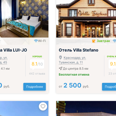
Wi-Fi
Завтрак
Завтрак включён
 Villa LUI-JO
Отель Villa Stefano
ХОРОШО
ОЧЕНЬ 
, ул.
Краснодар, ул.
д. 45
Тувинская, д. 11
8.1
9.1
/
10
 4.1 км
До центра 8.5 км
442 отзыва
23 о
Бесплатная отмена
0
2 500
руб.
от
руб.
Подробнее
Подроб