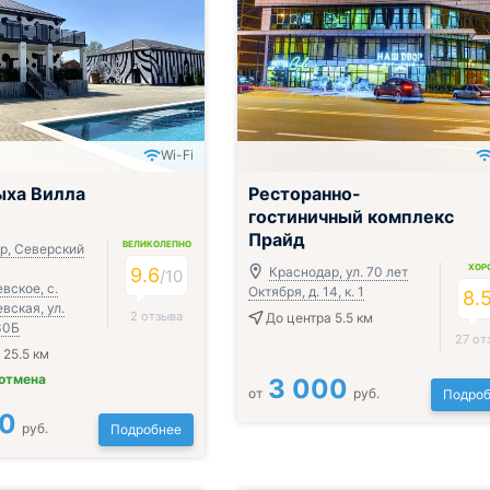
Wi-Fi
ыха Вилла
Ресторанно-
гостиничный комплекс
Прайд
ВЕЛИКОЛЕПНО
р, Северский
ХОР
9.6
Краснодар, ул. 70 лет
/
10
вское, с.
Октября, д. 14, к. 1
8.
вская, ул.
2 отзыва
До центра 5.5 км
30Б
27 от
 25.5 км
 отмена
3 000
от
руб.
Подроб
00
руб.
Подробнее