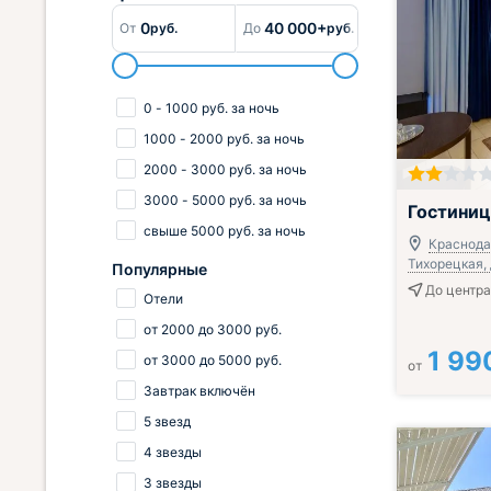
0
40 000+
От
руб.
До
руб.
0
-
1000
руб.
за ночь
1000
-
2000
руб.
за ночь
2000
-
3000
руб.
за ночь
3000
-
5000
руб.
за ночь
Гостиница
свыше
5000
руб.
за ночь
Краснодар
Тихорецкая, 
Популярные
До центра
Отели
от
2000
до
3000
руб.
1 99
от
3000
до
5000
руб.
от
Завтрак включён
5 звезд
4 звезды
3 звезды