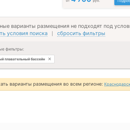
от
руб.
Подроб
ные варианты размещения не подходят под услов
ть условия поиска
сбросить фильтры
|
ые фильтры:
й плавательный бассейн
ать варианты размещения во всем регионе:
Краснодарск