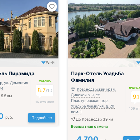
Wi-Fi
ель Пирамида
Парк-Отель Усадьба
Фамилия
ХОРОШО
р, ул. Дементия
34
ОЧЕНЬ 
8.7
Краснодарский край,
/
10
Динской р-н, ст.
 5.5 км
9.1
Пластуновская, тер.
16 отзывов
Усадьба Фамилия, д. 20,
109 о
пом. 1
0
руб.
Подробнее
До Краснодар 39 км
Бесплатная отмена
4 700