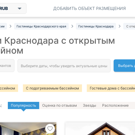
RUB
ДОБАВИТЬ ОБЪЕКТ РАЗМЕЩЕНИЯ
сии
Гостиницы Краснодарского края
Гостиницы Краснодара
С от
и Краснодара с открытым
ейном
Выбрать 
ассейном
С подогреваемым бассейном
Гостевые дома с бассей
:
Популярность
Оценка по отзывам
Звезды
Расположение