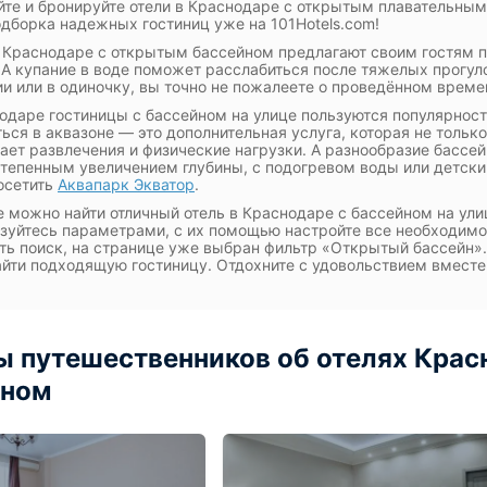
те и бронируйте отели в Краснодаре с открытым плавательным 
одборка надежных гостиниц уже на 101Hotels.com!
 Краснодаре с открытым бассейном предлагают своим гостям п
 А купание в воде поможет расслабиться после тяжелых прогул
и или в одиночку, вы точно не пожалеете о проведённом време
одаре гостиницы с бассейном на улице пользуются популярност
ься в аквазоне — это дополнительная услуга, которая не тольк
ает развлечения и физические нагрузки. А разнообразие бассей
степенным увеличением глубины, с подогревом воды или детски
осетить
Аквапарк Экватор
.
е можно найти отличный отель в Краснодаре с бассейном на ули
зуйтесь параметрами, с их помощью настройте все необходимо
ть поиск, на странице уже выбран фильтр «Открытый бассейн»
айти подходящую гостиницу. Отдохните с удовольствием вместе 
 путешественников об отелях Крас
йном