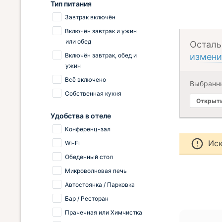
Тип питания
Завтрак включён
Включён завтрак и ужин
или обед
Осталь
Включён завтрак, обед и
измени
ужин
Всё включено
Выбранн
Собственная кухня
Открыты
Удобства в отеле
Конференц-зал
Иск
Wi-Fi
Обеденный стол
Микроволновая печь
Автостоянка / Парковка
Бар / Ресторан
Прачечная или Химчистка