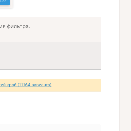
нее
ия фильтра.
ий край (11164 варианта)