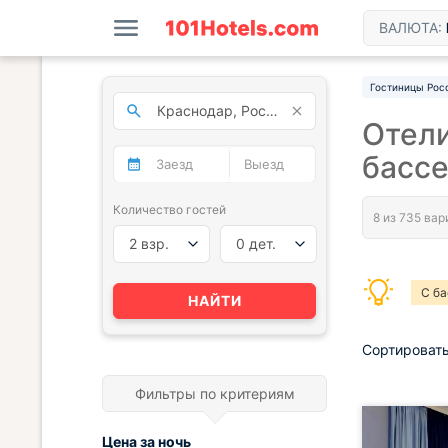
ВАЛЮТА:
Гостиницы Рос
Отел
басс
Количество гостей
2 взр.
0 дет.
С б
НАЙТИ
Сортировать
Фильтры по критериям
Цена за
ночь