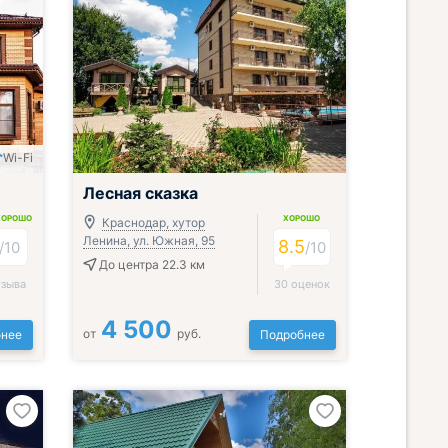
Wi-Fi
Лесная сказка
ХОРОШО
ХОРОШО
Краснодар, хутор
Ленина, ул. Южная, 95
8.5
/
10
/
10
До центра 22.3 км
тзыва
30 оценок
4 500
от
руб.
нее
Подробнее