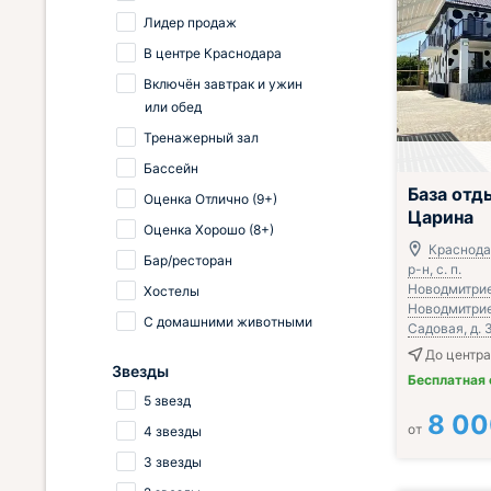
Лидер продаж
В центре Краснодара
Включён завтрак и ужин
или обед
Тренажерный зал
Бассейн
База отд
Оценка Отлично (9+)
Царина
Оценка Хорошо (8+)
Краснода
Бар/ресторан
р-н, с. п.
Новодмитрие
Хостелы
Новодмитрие
С домашними животными
Садовая, д. 
До центра
Звезды
Бесплатная
5 звезд
8 0
от
4 звезды
3 звезды